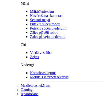
Mājai
Mājdzīvniekiem
Novērošanas kameras
Sensori mājai
Putekļu sūcēji roboti
Putekļu sūcēji piederumi
Zāles pļāvēji roboti
Zāles pļāvēju piederumi
Citi
Viedā veselība
Zeķes
Noderīgi
Nomaksas līgums
Mobilais internets iekārtās
Mazlietotas iekārtas
Gaming
Izpārdošana