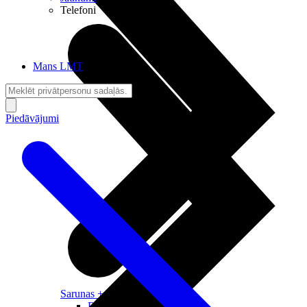
Telefoni
Mans LMT
Piedāvājumi
Sarunas + Internets
Brīvība + Neatkarība