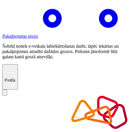
Pakalpojumu grozs
Šobrīd notiek e-veikala labiekārtošanas darbi, tāpēc iekārtas un
pakalpojumus atradīsi dažādos grozos. Pirkumi jānoformē līdz
galam katrā grozā atsevišķi.
Profils