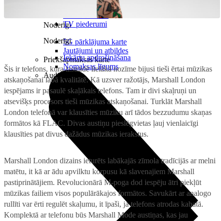
Projektori
Microsoft 365 + OneDrive
Audiosistēmas
TV piederumi
Noderīgi
Noderīgi
5G pārklājuma karte
Jautājumi un atbildes
Iekārtu apdrošināšana
Priekšapmaksas karte
Nomaksas līgums
Šis ir telefons, kura izstrādē lielākā nozīme bijusi tieši ērtai mūzikas
Audio
atskaņošanai labā kvalitātē. Kā uzsver ražotājs, Marshall London
iespējams ir pasaulē skaļākais telefons. Tam ir divi skaļruņi un
atsevišķs procesors tieši mūzikas atskaņošanai. Turklāt Marshall
London telefonā var klausīties mūziku arī tādos bezzudumu skaņas
formātos kā FLAC. Divas austiņu pieslēgvietas ļauj vienlaicīgi
klausīties pat divus dažādus mūzikas ierakstus.
Marshall London dizains ieturēts labākajās zīmola tradīcijās ar melni
matētu, it kā ar ādu apvilktu korpusu kā slavenajiem Marshall
pastiprinātājiem. Revolucionārā M-poga dod iespēju ātri piekļūt
mūzikas failiem visos populārākajos formātos. Savukārt ar analogo
rullīti var ērti regulēt skaļumu, it īpaši, ja telefons atrodas kabatā.
Komplektā ar telefonu būs Marshall Mode austiņas, kas jau