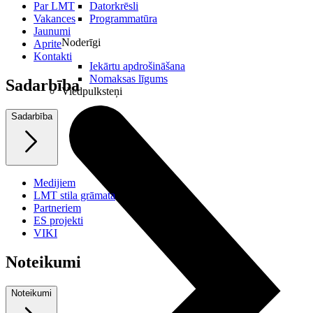
Par LMT
Datorkrēsli
Vakances
Programmatūra
Jaunumi
Noderīgi
Aprite
Kontakti
Iekārtu apdrošināšana
Nomaksas līgums
Sadarbība
Viedpulksteņi
Sadarbība
Medijiem
LMT stila grāmata
Partneriem
ES projekti
VIKI
Noteikumi
Noteikumi