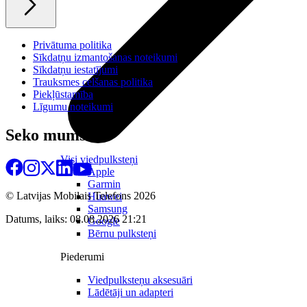
Privātuma politika
Sīkdatņu izmantošanas noteikumi
Sīkdatņu iestatījumi
Trauksmes celšanas politika
Piekļūstamība
Līgumu noteikumi
Seko mums
Visi viedpulksteņi
Apple
Garmin
© Latvijas Mobilais Telefons
2026
Huawei
Samsung
Datums, laiks: 08.08.2026 21:21
Google
Bērnu pulksteņi
Piederumi
Viedpulksteņu aksesuāri
Lādētāji un adapteri