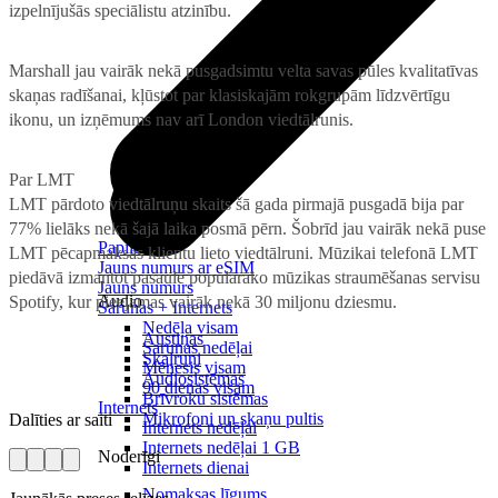
izpelnījušās speciālistu atzinību.
Marshall jau vairāk nekā pusgadsimtu velta savas pūles kvalitatīvas
skaņas radīšanai, kļūstot par klasiskajām rokgrupām līdzvērtīgu
ikonu, un izņēmums nav arī London viedtālrunis.
Par LMT
LMT pārdoto viedtālruņu skaits šā gada pirmajā pusgadā bija par
77% lielāks nekā šajā laika posmā pērn. Šobrīd jau vairāk nekā puse
Papildināt
LMT pēcapmaksas klientu lieto viedtālruni. Mūzikai telefonā LMT
Jauns numurs ar eSIM
piedāvā izmantot pasaulē populārāko mūzikas straumēšanas servisu
Jauns numurs
Audio
Spotify, kur pieejamas vairāk nekā 30 miljonu dziesmu.
Sarunas + Internets
Nedēļa visam
Austiņas
Sarunas nedēļai
Skaļruņi
Mēnesis visam
Audiosistēmas
90 dienas visam
Brīvroku sistēmas
Internets
Mikrofoni un skaņu pultis
Dalīties ar saiti
Internets nedēļai
Internets nedēļai 1 GB
Noderīgi
Internets dienai
Nomaksas līgums