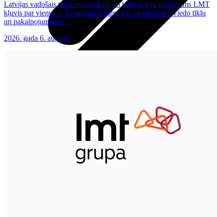
Latvijas vadošais telekomunikāciju un tehnoloģiju uzņēmums LMT
kļuvis par vienu no 16 organizācijām, kas pievienosies Viedo tīklu
un pakalpojumu ko...
2026. gada 6. augusts
Visas planšetes
Samsung
Apple
Lenovo
Xiaomi
ONYX
Piederumi
Citi pakalpojumi
Vāki un ietvari
Irbuļi
Sensors Elpo
Klaviatūras un peles
Interneta sargs
Lādētāji un adapteri
VoWi-Fi
Noderīgi
Viedtelevīzija
Atpirkums
Iekārtu apdrošināšana
Atvērtais līgums