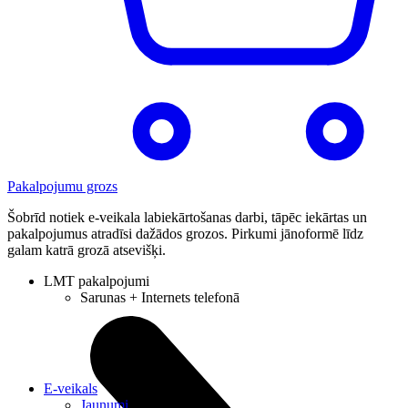
Pakalpojumu grozs
Šobrīd notiek e-veikala labiekārtošanas darbi, tāpēc iekārtas un
pakalpojumus atradīsi dažādos grozos. Pirkumi jānoformē līdz
galam katrā grozā atsevišķi.
LMT pakalpojumi
Sarunas + Internets telefonā
E-veikals
Jaunumi