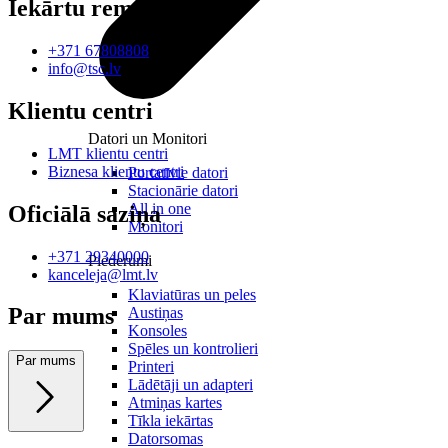
Iekārtu remonts
+371 67808808
info@tsc.lv
Klientu centri
Datori un Monitori
LMT klientu centri
Biznesa klientu centri
Portatīvie datori
Stacionārie datori
All in one
Oficiālā saziņa
Monitori
+371 29340000
Piederumi
kanceleja@lmt.lv
Klaviatūras un peles
Par mums
Austiņas
Konsoles
Spēles un kontrolieri
Par mums
Printeri
Lādētāji un adapteri
Atmiņas kartes
Tīkla iekārtas
Datorsomas