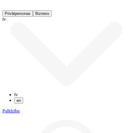
Privātpersonas
Bizness
lv
lv
en
Palīdzība