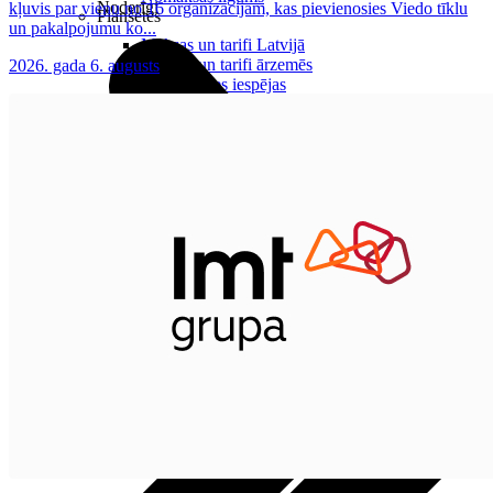
Noderīgi
kļuvis par vienu no 16 organizācijām, kas pievienosies Viedo tīklu
Planšetes
un pakalpojumu ko...
Maksas un tarifi Latvijā
Maksas un tarifi ārzemēs
2026. gada 6. augusts
LMT Kartes iespējas
Kur nopirkt
Kā kļūt par LMT klientu
eSIM tehnoloģija
Citi pakalpojumi