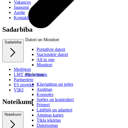
Vakances
Jaunumi
Aprite
Kontakti
Sadarbība
Datori un Monitori
Sadarbība
Portatīvie datori
Stacionārie datori
All in one
Monitori
Medijiem
LMT stila grāmata
Piederumi
Partneriem
Klaviatūras un peles
ES projekti
Austiņas
VIKI
Konsoles
Spēles un kontrolieri
Noteikumi
Printeri
Lādētāji un adapteri
Noteikumi
Atmiņas kartes
Tīkla iekārtas
Datorsomas