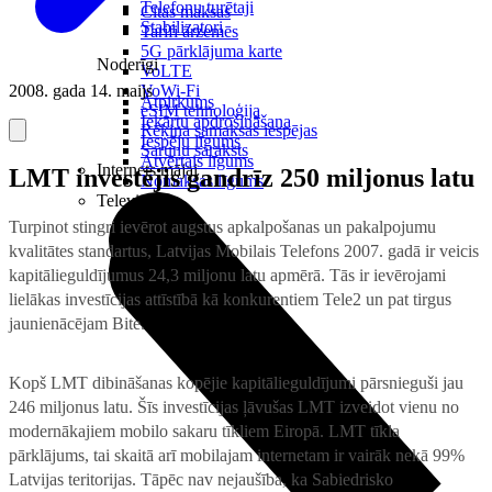
Telefonu turētaji
Citas maksas
Stabilizatori
Tarifi ārzemēs
5G pārklājuma karte
Noderīgi
VoLTE
2008. gada 14. maijs
VoWi-Fi
Atpirkums
eSIM tehnoloģija
Iekārtu apdrošināšana
Rēķina samaksas iespējas
Iespēju līgums
Sarunu saraksts
Atvērtais līgums
Internets mājai
LMT investējis gandrīz 250 miljonus latu
Nomaksas līgums
Televizori
Turpinot stingri ievērot augstus apkalpošanas un pakalpojumu
kvalitātes standartus, Latvijas Mobilais Telefons 2007. gadā ir veicis
kapitālieguldījumus 24,3 miljonu latu apmērā. Tās ir ievērojami
lielākas investīcijas attīstībā kā konkurentiem Tele2 un pat tirgus
jaunienācējam Bite.
Kopš LMT dibināšanas kopējie kapitālieguldījumi pārsnieguši jau
246 miljonus latu. Šīs investīcijas ļāvušas LMT izveidot vienu no
modernākajiem mobilo sakaru tīkliem Eiropā. LMT tīkla
pārklājums, tai skaitā arī mobilajam internetam ir vairāk nekā 99%
Latvijas teritorijas. Tāpēc nav nejaušība, ka Sabiedrisko