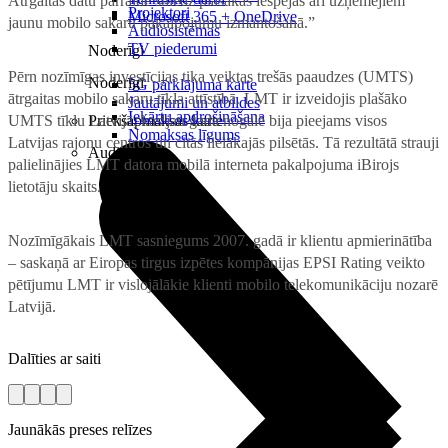
Ātrgaitas datu pārraide sniedz plašākas iespējas arī uzņēmējiem
Projektori
Microsoft 365 + OneDrive
jaunu mobilo sakaru pakalpojumu izmantošanā.”
Audiosistēmas
TV piederumi
Noderīgi
Pērn nozīmīgas investīcijas tika veiktas trešās paaudzes (UMTS)
Noderīgi
5G pārklājuma karte
ātrgaitas mobilo sakaru tīkla attīstībā. LMT ir izveidojis plašāko
Jautājumi un atbildes
Iekārtu apdrošināšana
UMTS tīklu Latvijā, kas jau gada nogalē bija pieejams visos
Priekšapmaksas karte
Nomaksas līgums
Latvijas rajonu centros un citās lielākajās pilsētās. Tā rezultātā strauji
Audio
palielinājies LMT datora mobilā interneta pakalpojuma iBirojs
lietotāju skaits.
Nozīmīgākais LMT sasniegums 2007. gadā ir klientu apmierinātība
– saskaņā ar Eiropas tirgus izpētes kompānijas EPSI Rating veikto
pētījumu LMT ir vislojālākie klienti mobilo telekomunikāciju nozarē
Latvijā.
Dalīties ar saiti
Jaunākās preses relīzes