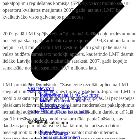
pakalpojumu regulēšanas komisija (SPRK), veicot mobilo sakaru
operatoru kvalitātes mērījumus 2007. gadā, atzinusi LMT kā
kvalitatīvāko visos galvenajos parametros.
2007. gadā LMT spējis veiksmīgi atrisināt lielāko daļu uzdevumu un
noslēgt pārskata gadu ar lielāko apgrozījumu – 199,8 miljoni latu un
peļņu – 63,4 miljoni latu LMT vēsturē. Katru gadu palielinās arī
valsts budžetā samaksāto nodokļu apmērs, kas ierindo LMT desmit
lielāko Latvijas nodokļu maksātāju sarakstā. 2007. gadā kopējie
samaksātie nodokļi sasniedza 39,7 miljonus latu.
LMT prezidents Juris Binde: “Sasniegtie rezultāti apliecina LMT
Pieslēgumi
Visi televizori
spēju ātri un elastīgi piemēroties tirgus apstākļiem. Joprojām LMT ir
Samsung
Internets mājai ar 4G/5G rūteri
mobilo sakaru tehnoloģiju līderis Latvijā, jo rūpējas, lai pēc iespējas
LG
Mobilais internets iekārtās
plašākam iedzīvotāju lokam nodrošinātu modernākos pakalpojumus
Xiaomi
IoT pieslēgums
TCL
nemainīgi augstā kvalitātē. Viens no aktuālākajiem darbiem arī šajā
Ģimenes komplekta kalkulators
gadā ir trešās paaudzes mobilo sakaru tīkla paplašināšana, kas
Piederumi
Saistītie pakalpojumi
daudzus jau pamudinājusi ne tikai tālruni, bet arī savu datoru
Konsoles
pieslēgt mobilo sakaru tīklam un izmantot mobilo internetu.
Interneta sargs
Spēles un kontrolieri
Tehniskie darbi