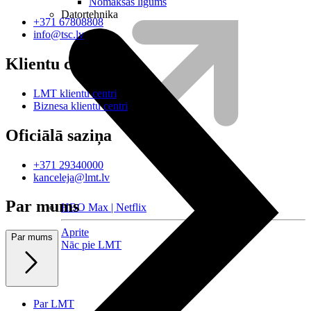
Nomaksas līgums
Datortehnika
+371 67808808
info@tsc.lv
Klientu centri
LMT klientu centri
Biznesa klientu centri
Oficiālā saziņa
+371 29340000
kanceleja@lmt.lv
Par mums
HBO Max | Netflix
Aprite
Par mums
Nāc pie LMT
Par LMT