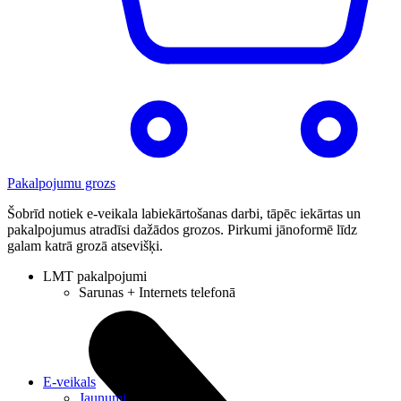
Pakalpojumu grozs
Šobrīd notiek e-veikala labiekārtošanas darbi, tāpēc iekārtas un
pakalpojumus atradīsi dažādos grozos. Pirkumi jānoformē līdz
galam katrā grozā atsevišķi.
LMT pakalpojumi
Sarunas + Internets telefonā
E-veikals
Jaunumi