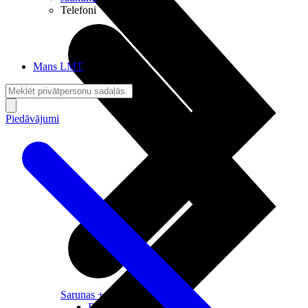
Telefoni
Mans LMT
Piedāvājumi
Sarunas + Internets
Brīvība + Neatkarība