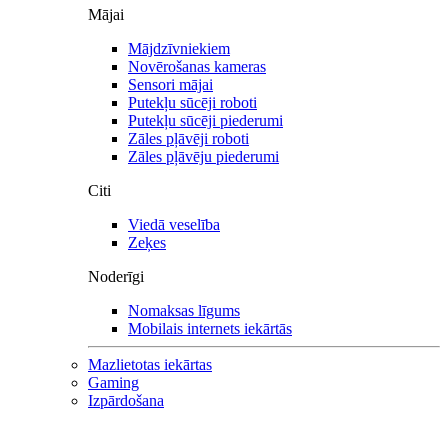
Mājai
Mājdzīvniekiem
Novērošanas kameras
Sensori mājai
Putekļu sūcēji roboti
Putekļu sūcēji piederumi
Zāles pļāvēji roboti
Zāles pļāvēju piederumi
Citi
Viedā veselība
Zeķes
Noderīgi
Nomaksas līgums
Mobilais internets iekārtās
Mazlietotas iekārtas
Gaming
Izpārdošana