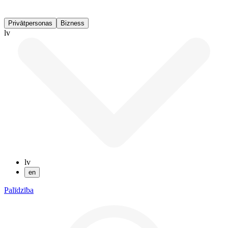
Privātpersonas
Bizness
lv
lv
en
Palīdzība