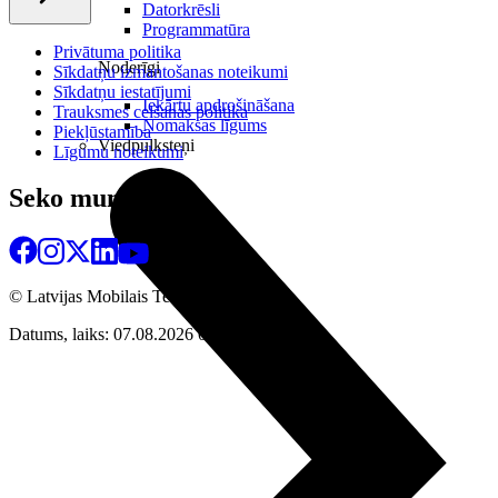
Datorkrēsli
Programmatūra
Privātuma politika
Noderīgi
Sīkdatņu izmantošanas noteikumi
Sīkdatņu iestatījumi
Iekārtu apdrošināšana
Trauksmes celšanas politika
Nomaksas līgums
Piekļūstamība
Viedpulksteņi
Līgumu noteikumi
Seko mums
© Latvijas Mobilais Telefons
2026
Datums, laiks: 07.08.2026 02:57