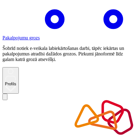
Pakalpojumu grozs
Šobrīd notiek e-veikala labiekārtošanas darbi, tāpēc iekārtas un
pakalpojumus atradīsi dažādos grozos. Pirkumi jānoformē līdz
galam katrā grozā atsevišķi.
Profils