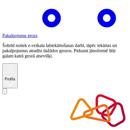
Pakalpojumu grozs
Šobrīd notiek e-veikala labiekārtošanas darbi, tāpēc iekārtas un
pakalpojumus atradīsi dažādos grozos. Pirkumi jānoformē līdz
galam katrā grozā atsevišķi.
Profils