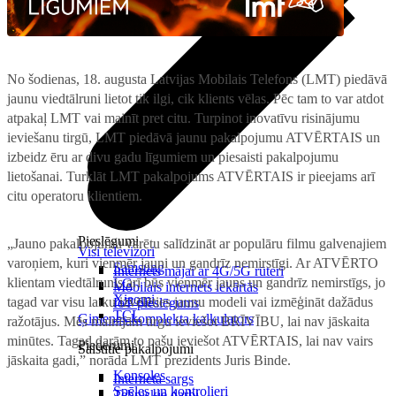
No šodienas, 18. augusta Latvijas Mobilais Telefons (LMT) piedāvā
jaunu viedtālruni lietot tik ilgi, cik klients vēlas. Pēc tam to var atdot
atpakaļ LMT vai mainīt pret citu. Turpinot inovatīvu risinājumu
ieviešanu tirgū, LMT piedāvā jaunu pakalpojumu ATVĒRTAIS un
izbeidz ēru ar divu gadu līgumiem un piesaisti pakalpojumu
lietošanai. Turklāt LMT pakalpojums ATVĒRTAIS ir pieejams arī
citu operatoru klientiem.
Pieslēgumi
„Jauno pakalpojumu varētu salīdzināt ar populāru filmu galvenajiem
Visi televizori
varoņiem, kuri vienmēr jauni un gandrīz nemirstīgi. Ar ATVĒRTO
Samsung
Internets mājai ar 4G/5G rūteri
klientam viedtālrunis arī būs vienmēr jauns un gandrīz nemirstīgs, jo
LG
Mobilais internets iekārtās
Xiaomi
tagad var visu laiku izvēlēties jaunu modeli vai izmēģināt dažādus
IoT pieslēgums
TCL
Ģimenes komplekta kalkulators
ražotājus. Mēs mainījām tirgu ieviešot BRĪVĪBU, lai nav jāskaita
minūtes. Tagad darām to pašu ieviešot ATVĒRTAIS, lai nav vairs
Piederumi
Saistītie pakalpojumi
jāskaita gadi,” norāda LMT prezidents Juris Binde.
Konsoles
Interneta sargs
Spēles un kontrolieri
Tehniskie darbi