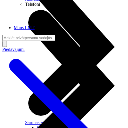
Telefoni
Mans LMT
Piedāvājumi
Sarunas + Internets
Brīvība + Neatkarība