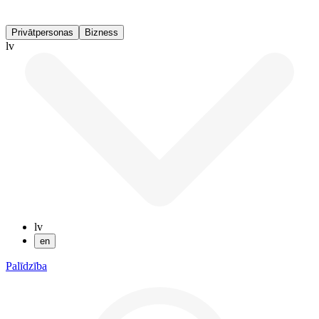
Privātpersonas
Bizness
lv
lv
en
Palīdzība