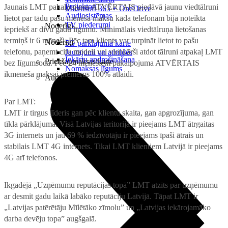
Projektori
Jaunais LMT pakalpojums ATVĒRTAIS piedāvā jaunu viedtālruni
Microsoft 365 + OneDrive
Audiosistēmas
lietot par tādu pašu mēneša maksu kāda telefonam bija noteikta
TV piederumi
Noderīgi
iepriekš ar divu gadu līgumu. Minimālais viedtālruņa lietošanas
termiņš ir 6 mēneši. Pēc tam klients var turpināt lietot to pašu
Noderīgi
5G pārklājuma karte
telefonu, paņemt citu modeli vai vienkārši atdot tālruni atpakaļ LMT
Jautājumi un atbildes
Iekārtu apdrošināšana
Priekšapmaksas karte
bez līgumsoda. Pēc 24 mēnešiem pakalpojuma ATVĒRTAIS
Nomaksas līgums
ikmēneša maksai piemēros 100% atlaidi.
Audio
Par LMT:
LMT ir tirgus līderis gan pēc klientu skaita, gan apgrozījuma, gan
tīkla pārklājuma. Visā Latvijas teritorijā ir pieejams LMT ātrgaitas
3G internets un jau 69 % iedzīvotāju ir pieejams īpaši ātrais un
stabilais LMT 4G internets. Tikai LMT klientiem Latvijā ir pieejams
4G arī telefonos.
Ikgadējā „Uzņēmumu reputācijas topā” LMT atzīts par uzņēmumu
ar desmit gadu laikā labāko reputāciju Latvijā. Tāpat LMT ir
„Latvijas patērētāju Mīlētāko zīmolu” un „Latvijas iekārojamāko
darba devēju topa” augšgalā.