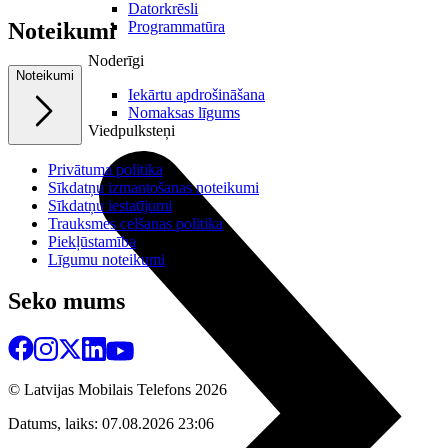
Datorkrēsli
Programmatūra
Noteikumi
Noderīgi
Noteikumi
Iekārtu apdrošināšana
Nomaksas līgums
Viedpulksteņi
Privātuma politika
Sīkdatņu izmantošanas noteikumi
Sīkdatņu iestatījumi
Trauksmes celšanas politika
Piekļūstamība
Līgumu noteikumi
Seko mums
© Latvijas Mobilais Telefons
2026
Datums, laiks: 07.08.2026 23:06