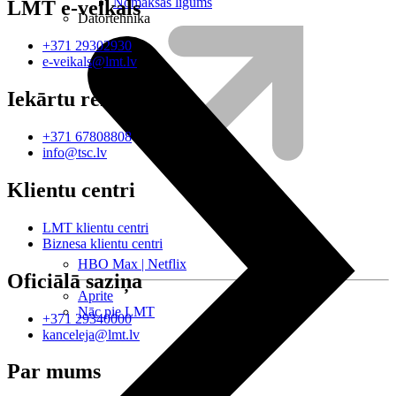
Nomaksas līgums
LMT e-veikals
Datortehnika
+371 29302930
e-veikals@lmt.lv
Iekārtu remonts
+371 67808808
info@tsc.lv
Klientu centri
LMT klientu centri
Biznesa klientu centri
HBO Max | Netflix
Oficiālā saziņa
Aprite
Nāc pie LMT
+371 29340000
kanceleja@lmt.lv
Par mums