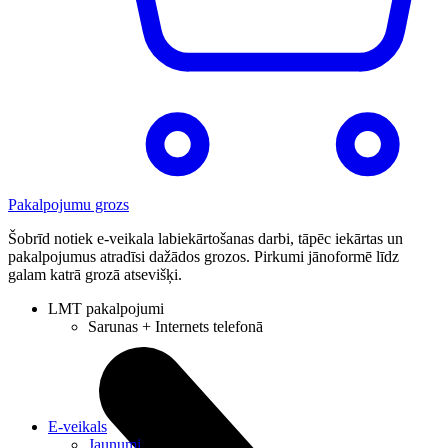
Pakalpojumu grozs
Šobrīd notiek e-veikala labiekārtošanas darbi, tāpēc iekārtas un
pakalpojumus atradīsi dažādos grozos. Pirkumi jānoformē līdz
galam katrā grozā atsevišķi.
LMT pakalpojumi
Sarunas + Internets telefonā
E-veikals
Jaunumi