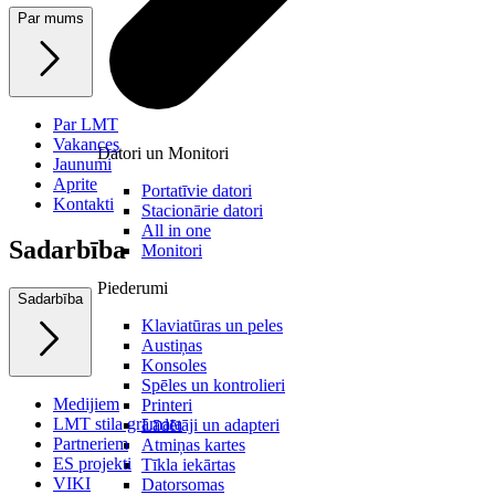
Par mums
Par LMT
Vakances
Datori un Monitori
Jaunumi
Aprite
Portatīvie datori
Kontakti
Stacionārie datori
All in one
Sadarbība
Monitori
Piederumi
Sadarbība
Klaviatūras un peles
Austiņas
Konsoles
Spēles un kontrolieri
Medijiem
Printeri
LMT stila grāmata
Lādētāji un adapteri
Partneriem
Atmiņas kartes
ES projekti
Tīkla iekārtas
VIKI
Datorsomas