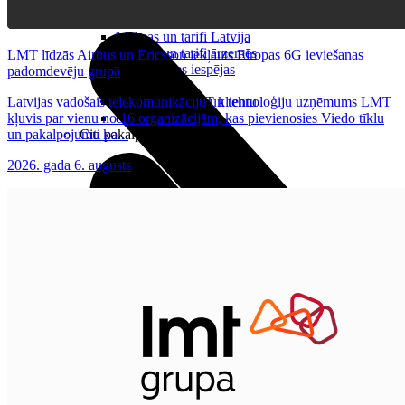
Noderīgi
Planšetes
Maksas un tarifi Latvijā
Maksas un tarifi ārzemēs
LMT līdzās Airbus un Ericsson iekļauts Eiropas 6G ieviešanas
LMT Kartes iespējas
padomdevēju grupā
Kur nopirkt
Latvijas vadošais telekomunikāciju un tehnoloģiju uzņēmums LMT
Kā kļūt par LMT klientu
kļuvis par vienu no 16 organizācijām, kas pievienosies Viedo tīklu
eSIM tehnoloģija
un pakalpojumu ko...
Citi pakalpojumi
2026. gada 6. augusts