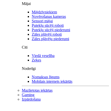
Mājai
Mājdzīvniekiem
Novērošanas kameras
Sensori mājai
Putekļu sūcēji roboti
Putekļu sūcēji piederumi
Zāles pļāvēji roboti
Zāles pļāvēju piederumi
Citi
Viedā veselība
Zeķes
Noderīgi
Nomaksas līgums
Mobilais internets iekārtās
Mazlietotas iekārtas
Gaming
Izpārdošana