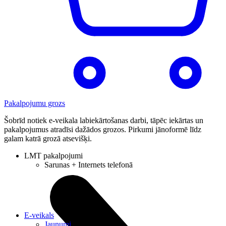
Pakalpojumu grozs
Šobrīd notiek e-veikala labiekārtošanas darbi, tāpēc iekārtas un
pakalpojumus atradīsi dažādos grozos. Pirkumi jānoformē līdz
galam katrā grozā atsevišķi.
LMT pakalpojumi
Sarunas + Internets telefonā
E-veikals
Jaunumi