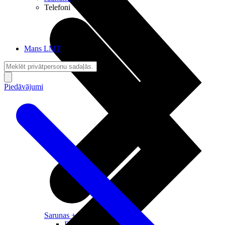
Telefoni
Mans LMT
Piedāvājumi
Sarunas + Internets
Brīvība + Neatkarība