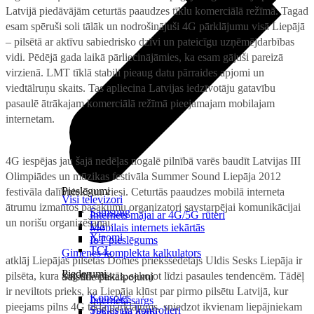
Latvijā piedāvājām ceturtās paaudzes tīklu komerciālā režīmā. Tagad
esam spēruši soli tālāk un nodrošinājuši 4G pārklājumu visā Liepājā
– pilsētā ar aktīvu sabiedrisko dzīvi un pateicīgu uzņēmējdarbības
vidi. Pēdējā gada laikā pārliecinājāmies, ka esam gājuši pareizā
virzienā. LMT tīklā stabili pieaug datu pārraides apjomi un
viedtālruņu skaits. Tas apliecina Latvijas iedzīvotāju gatavību
pasaulē ātrākajam komerciālā režīmā pieejamajam mobilajam
internetam.
4G iespējas jau šajā nedēļas nogalē pilnībā varēs baudīt Latvijas III
Olimpiādes un mūzikas festivāla Summer Sound Liepāja 2012
Pieslēgumi
festivāla dalībnieki un viesi. Ceturtās paaudzes mobilā interneta
Visi televizori
ātrumu izmantos pasākumu organizatori savstarpējai komunikācijai
Samsung
Internets mājai ar 4G/5G rūteri
un norišu organizēšanai.
LG
Mobilais internets iekārtās
Xiaomi
IoT pieslēgums
TCL
Ģimenes komplekta kalkulators
atklāj Liepājas pilsētas Domes priekšsēdētājs Uldis Sesks
Liepāja ir
Piederumi
pilsēta, kura aug un attīstās, sekojot līdzi pasaules tendencēm. Tādēļ
Saistītie pakalpojumi
ir neviltots prieks, ka Liepāja kļūst par pirmo pilsētu Latvijā, kur
Konsoles
Interneta sargs
pieejams pilns 4G tīkla pārklājums, sniedzot ikvienam liepājniekam
Spēles un kontrolieri
Tehniskie darbi