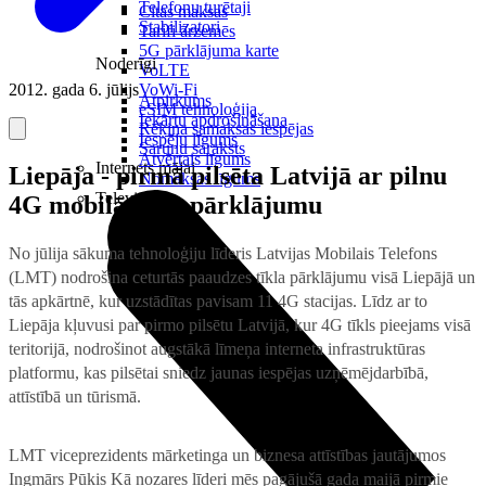
Telefonu turētaji
Citas maksas
Stabilizatori
Tarifi ārzemēs
5G pārklājuma karte
Noderīgi
VoLTE
2012. gada 6. jūlijs
VoWi-Fi
Atpirkums
eSIM tehnoloģija
Iekārtu apdrošināšana
Rēķina samaksas iespējas
Iespēju līgums
Sarunu saraksts
Atvērtais līgums
Internets mājai
Liepāja - pirmā pilsēta Latvijā ar pilnu
Nomaksas līgums
Televizori
4G mobilā tīkla pārklājumu
No jūlija sākuma tehnoloģiju līderis Latvijas Mobilais Telefons
(LMT) nodrošina ceturtās paaudzes tīkla pārklājumu visā Liepājā un
tās apkārtnē, kur uzstādītas pavisam 11 4G stacijas. Līdz ar to
Liepāja kļuvusi par pirmo pilsētu Latvijā, kur 4G tīkls pieejams visā
teritorijā, nodrošinot augstākā līmeņa interneta infrastruktūras
platformu, kas pilsētai sniedz jaunas iespējas uzņēmējdarbībā,
attīstībā un tūrismā.
LMT viceprezidents mārketinga un biznesa attīstības jautājumos
Ingmārs Pūķis
Kā nozares līderi mēs pagājušā gada maijā pirmie