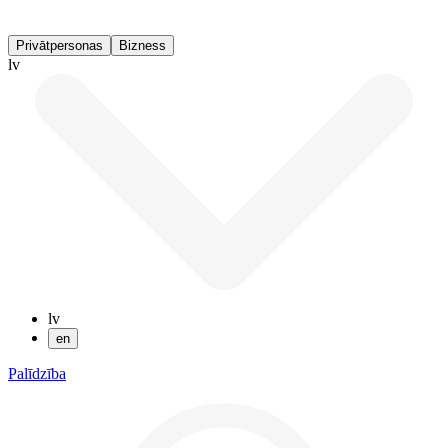
Privātpersonas
Bizness
lv
lv
en
Palīdzība