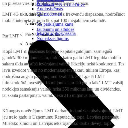
un pilsētas viesim jauna līmeņa interneta servisu.
Projektori
Microsoft 365 + OneDrive
Audiosistēmas
TV piederumi
LMT 4G tīkls darbojas 1800 MHz frekvenču diapazonā, nodrošinot
Noderīgi
mobilā interneta ātrumu līdz pat 100 megabitiem sekundē.
Noderīgi
5G pārklājuma karte
Jautājumi un atbildes
Iekārtu apdrošināšana
Priekšapmaksas karte
Par LMT
Nomaksas līgums
Audio
Kopš LMT dibināšanas kopējie kapitālieguldījumi sasnieguši
gandrīz 300 miljonus latu, turklāt katru gadu LMT iegulda mobilo
sakaru tīkla attīstībā ievērojami vairāk līdzekļu nekā konkurenti. Tas
ļāvis izveidot vienu no modernākajiem sakaru tīkliem Eiropā, kas
nodrošina augstu pakalpojumu kvalitāti. 2011.gadā LMT
infrastruktūrā investējis 18 miljonus latu. 20 gadu laikā LMT valstij
nodokļos samaksājis vairāk nekā 350 miljonus latu un dividendēs,
tai skaitā pastarpināti, vairāk nekā 215 miljonus latus.
Kā augsts novērtējums LMT darbam ir daudzie apbalvojumi. LMT
jau trešo gadu ir Uzņēmumu Reputācijas topa, Latvijas patērētāju
Mīlētāko zīmolu un Latvijas iekārojamāko darba devēju topa