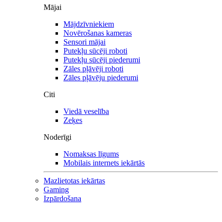
Mājai
Mājdzīvniekiem
Novērošanas kameras
Sensori mājai
Putekļu sūcēji roboti
Putekļu sūcēji piederumi
Zāles pļāvēji roboti
Zāles pļāvēju piederumi
Citi
Viedā veselība
Zeķes
Noderīgi
Nomaksas līgums
Mobilais internets iekārtās
Mazlietotas iekārtas
Gaming
Izpārdošana