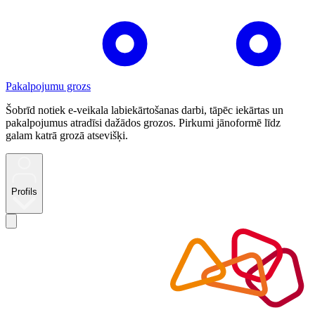
Pakalpojumu grozs
Šobrīd notiek e-veikala labiekārtošanas darbi, tāpēc iekārtas un
pakalpojumus atradīsi dažādos grozos. Pirkumi jānoformē līdz
galam katrā grozā atsevišķi.
Profils