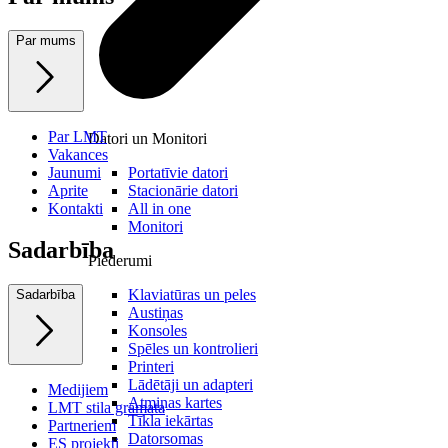
Par mums
Par LMT
Datori un Monitori
Vakances
Jaunumi
Portatīvie datori
Aprite
Stacionārie datori
Kontakti
All in one
Monitori
Sadarbība
Piederumi
Klaviatūras un peles
Sadarbība
Austiņas
Konsoles
Spēles un kontrolieri
Printeri
Lādētāji un adapteri
Medijiem
Atmiņas kartes
LMT stila grāmata
Tīkla iekārtas
Partneriem
Datorsomas
ES projekti