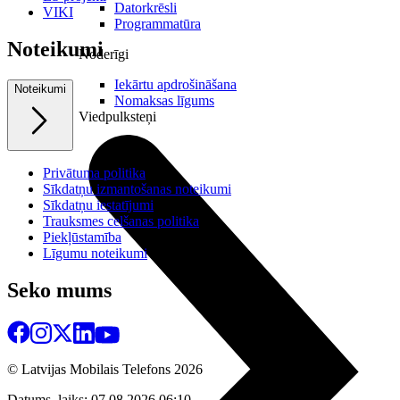
Datorkrēsli
VIKI
Programmatūra
Noteikumi
Noderīgi
Iekārtu apdrošināšana
Noteikumi
Nomaksas līgums
Viedpulksteņi
Privātuma politika
Sīkdatņu izmantošanas noteikumi
Sīkdatņu iestatījumi
Trauksmes celšanas politika
Piekļūstamība
Līgumu noteikumi
Seko mums
© Latvijas Mobilais Telefons
2026
Datums, laiks: 07.08.2026 06:10