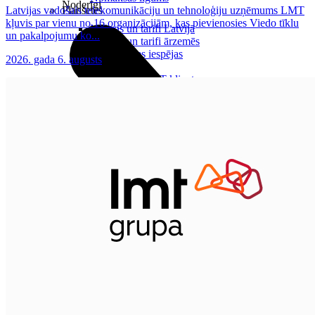
Noderīgi
Latvijas vadošais telekomunikāciju un tehnoloģiju uzņēmums LMT
Planšetes
kļuvis par vienu no 16 organizācijām, kas pievienosies Viedo tīklu
Maksas un tarifi Latvijā
un pakalpojumu ko...
Maksas un tarifi ārzemēs
LMT Kartes iespējas
2026. gada 6. augusts
Kur nopirkt
Kā kļūt par LMT klientu
eSIM tehnoloģija
Citi pakalpojumi