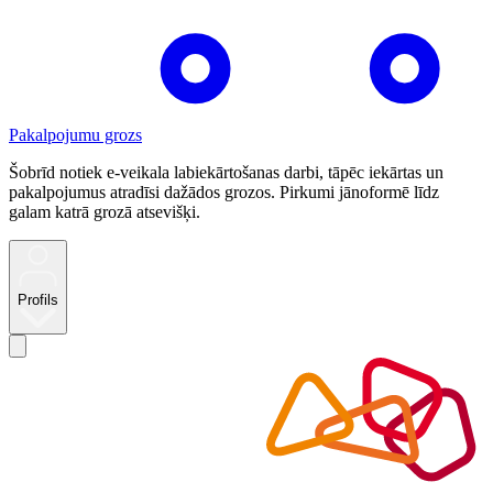
Pakalpojumu grozs
Šobrīd notiek e-veikala labiekārtošanas darbi, tāpēc iekārtas un
pakalpojumus atradīsi dažādos grozos. Pirkumi jānoformē līdz
galam katrā grozā atsevišķi.
Profils