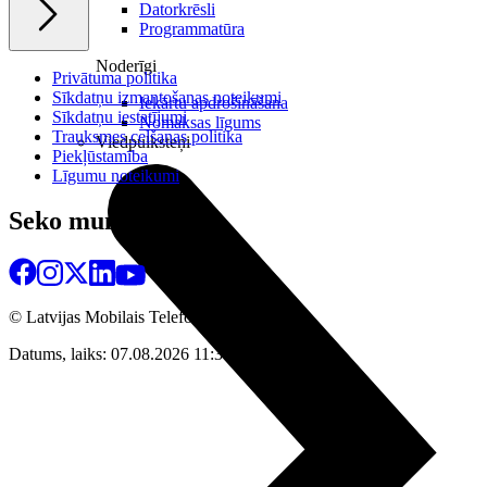
Datorkrēsli
Programmatūra
Noderīgi
Privātuma politika
Sīkdatņu izmantošanas noteikumi
Iekārtu apdrošināšana
Sīkdatņu iestatījumi
Nomaksas līgums
Trauksmes celšanas politika
Viedpulksteņi
Piekļūstamība
Līgumu noteikumi
Seko mums
© Latvijas Mobilais Telefons
2026
Datums, laiks: 07.08.2026 11:38