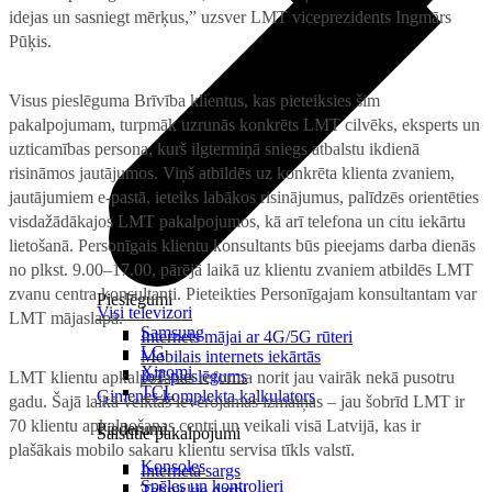
idejas un sasniegt mērķus,” uzsver LMT viceprezidents Ingmārs
Pūķis.
Visus pieslēguma Brīvība klientus, kas pieteiksies šim
pakalpojumam, turpmāk uzrunās konkrēts LMT cilvēks, eksperts un
uzticamības persona, kurš ilgtermiņā sniegs atbalstu ikdienā
risināmos jautājumos. Viņš atbildēs uz konkrēta klienta zvaniem,
jautājumiem e-pastā, ieteiks labākos risinājumus, palīdzēs orientēties
visdažādākajos LMT pakalpojumos, kā arī telefona un citu iekārtu
lietošanā. Personīgais klientu konsultants būs pieejams darba dienās
no plkst. 9.00–17.00, pārējā laikā uz klientu zvaniem atbildēs LMT
zvanu centra konsultanti. Pieteikties Personīgajam konsultantam var
Pieslēgumi
Visi televizori
LMT mājaslapā.
Samsung
Internets mājai ar 4G/5G rūteri
LG
Mobilais internets iekārtās
Xiaomi
IoT pieslēgums
LMT klientu apkalpošanas reforma norit jau vairāk nekā pusotru
TCL
Ģimenes komplekta kalkulators
gadu. Šajā laikā veiktas ievērojamas izmaiņas – jau šobrīd LMT ir
70 klientu apkalpošanas centri un veikali visā Latvijā, kas ir
Piederumi
Saistītie pakalpojumi
plašākais mobilo sakaru klientu servisa tīkls valstī.
Konsoles
Interneta sargs
Spēles un kontrolieri
Tehniskie darbi