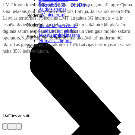
Projektori
LMT ir gan klientu skaita, gan tīkla pārklājuma, gan arī apgrozījuma
Microsoft 365 + OneDrive
Audiosistēmas
ziņā lielākais mobilo sakaru operators Latvijā. Jau vairāk nekā 93%
TV piederumi
Noderīgi
Latvijas teritorijas ir pieejams LMT ātrgaitas 3G internets – tā ir
iespēja ikvienam jau tagad jebkurā vietā un laikā piekļūt plašajām
Noderīgi
5G pārklājuma karte
Jautājumi un atbildes
digitālā satura iespējām. LMT ir pirmais un vienīgais mobilo sakaru
Iekārtu apdrošināšana
Priekšapmaksas karte
operators, kas klientiem komercrežīmā piedāvā arī moderno 4G
Nomaksas līgums
tīklu. Tas pieejams jau vairāk nekā 15% Latvijas teritorijas un vairāk
Audio
nekā 35% iedzīvotājiem.
Dalīties ar saiti