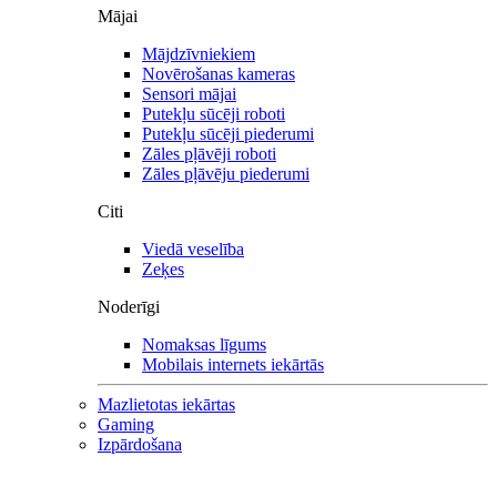
Mājai
Mājdzīvniekiem
Novērošanas kameras
Sensori mājai
Putekļu sūcēji roboti
Putekļu sūcēji piederumi
Zāles pļāvēji roboti
Zāles pļāvēju piederumi
Citi
Viedā veselība
Zeķes
Noderīgi
Nomaksas līgums
Mobilais internets iekārtās
Mazlietotas iekārtas
Gaming
Izpārdošana