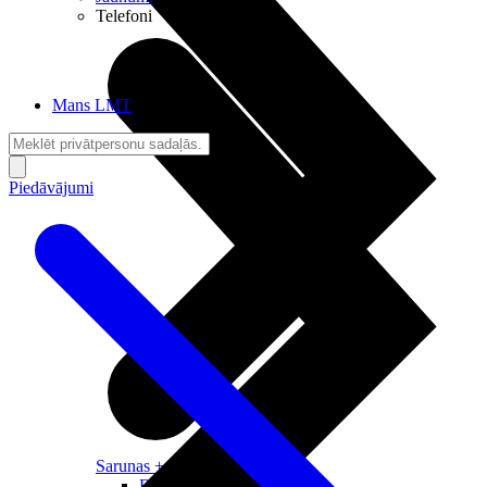
Telefoni
Mans LMT
Piedāvājumi
Sarunas + Internets
Brīvība + Neatkarība