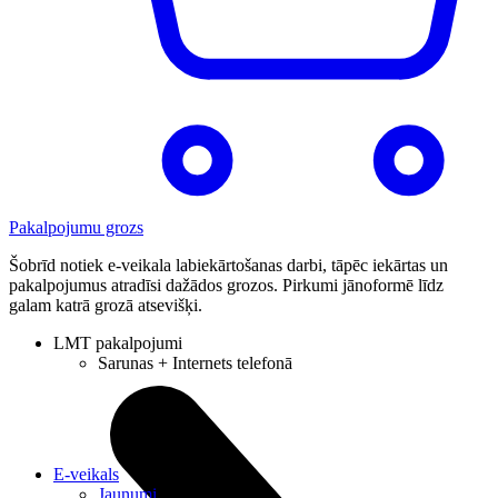
Pakalpojumu grozs
Šobrīd notiek e-veikala labiekārtošanas darbi, tāpēc iekārtas un
pakalpojumus atradīsi dažādos grozos. Pirkumi jānoformē līdz
galam katrā grozā atsevišķi.
LMT pakalpojumi
Sarunas + Internets telefonā
E-veikals
Jaunumi