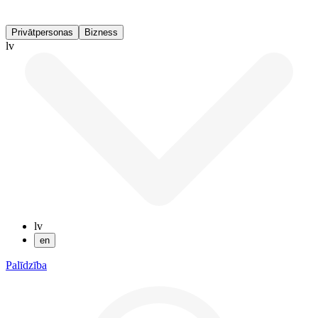
Privātpersonas
Bizness
lv
lv
en
Palīdzība