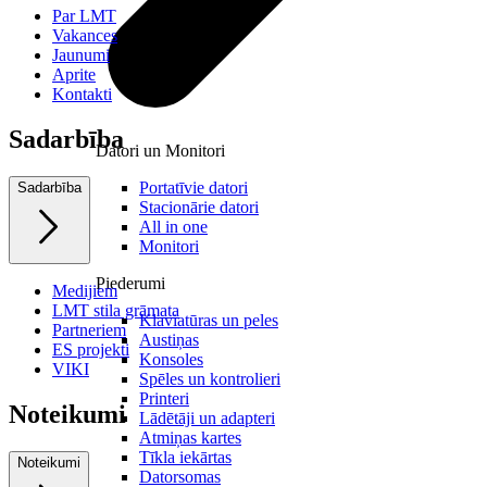
Par LMT
Vakances
Jaunumi
Aprite
Kontakti
Sadarbība
Datori un Monitori
Portatīvie datori
Sadarbība
Stacionārie datori
All in one
Monitori
Piederumi
Medijiem
LMT stila grāmata
Klaviatūras un peles
Partneriem
Austiņas
ES projekti
Konsoles
VIKI
Spēles un kontrolieri
Printeri
Noteikumi
Lādētāji un adapteri
Atmiņas kartes
Tīkla iekārtas
Noteikumi
Datorsomas