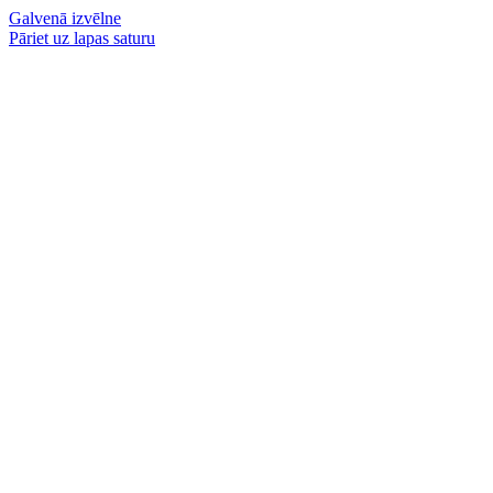
Galvenā izvēlne
Pāriet uz lapas saturu