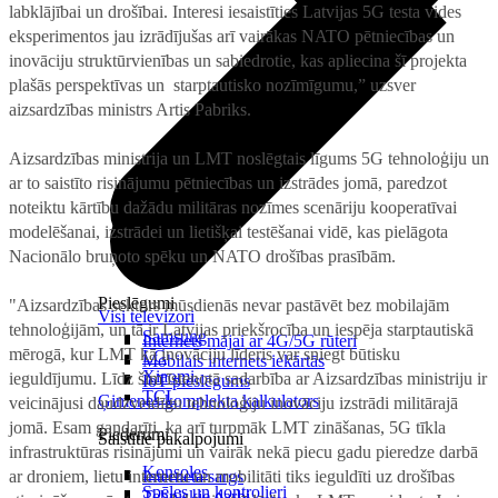
labklājībai un drošībai. Interesi iesaistīties Latvijas 5G testa vides
eksperimentos jau izrādījušas arī vairākas NATO pētniecības un
inovāciju struktūrvienības un sabiedrotie, kas apliecina šī projekta
plašās perspektīvas un starptautisko nozīmīgumu,” uzsver
aizsardzības ministrs Artis Pabriks.
Aizsardzības ministrija un LMT noslēgtais līgums 5G tehnoloģiju un
ar to saistīto risinājumu pētniecības un izstrādes jomā, paredzot
noteiktu kārtību dažādu militāras nozīmes scenāriju kooperatīvai
modelēšanai, izstrādei un lietišķai testēšanai vidē, kas pielāgota
Nacionālo bruņoto spēku un NATO drošības prasībām.
Pieslēgumi
"Aizsardzības sektors mūsdienās nevar pastāvēt bez mobilajām
Visi televizori
tehnoloģijām, un tā ir Latvijas priekšrocība un iespēja starptautiskā
Samsung
Internets mājai ar 4G/5G rūteri
mērogā, kur LMT kā inovāciju līderis var sniegt būtisku
LG
Mobilais internets iekārtās
Xiaomi
ieguldījumu. Līdz šim īstenotā sadarbība ar Aizsardzības ministriju ir
IoT pieslēgums
TCL
Ģimenes komplekta kalkulators
veicinājusi daudzveidīgu tehnoloģiju inovāciju izstrādi militārajā
jomā. Esam gandarīti, ka arī turpmāk LMT zināšanas, 5G tīkla
Piederumi
Saistītie pakalpojumi
infrastruktūras risinājumi un vairāk nekā piecu gadu pieredze darbā
Konsoles
ar droniem, lietu internetu un mobilitāti tiks ieguldīti uz drošības
Interneta sargs
Spēles un kontrolieri
Tehniskie darbi