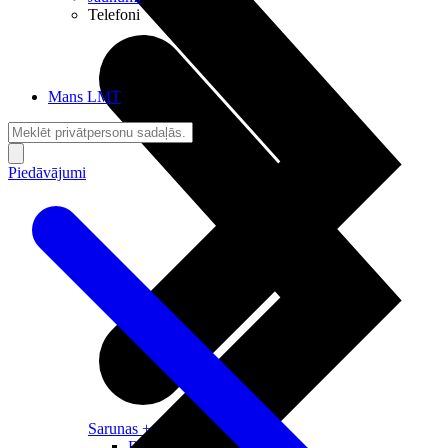
Telefoni
Mans LMT
Piedāvājumi
Sarunas + Internets
Brīvība + Neatkarība