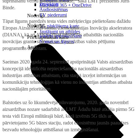
stiprināšanu vērstu produktu izstrādē," saka LMT prezidents Juris
Projektori
Microsoft 365 + OneDrive
Binde.
Audiosistēmas
TV piederumi
Noderīgi
Tāpat līgums paredzēs testa vides mērķtiecīgu pielietošanu dažādu
Noderīgi
5G pārklājuma karte
Eiropas Aizsardzības fonda, Ziemeļatlantijas Inovāciju akseleratora
Jautājumi un atbildes
(DIANA), kā arī Aizsardzības ministrijas atbalstītās nacionālās
Iekārtu apdrošināšana
Priekšapmaksas karte
inovācijas grantu sistēmas un Aizsardzības valsts pētījumu
Nomaksas līgums
Audio
programmas atbalstam.
Saeimas 2020. gada 24. septembrī apstiprinātajā Valsts aizsardzības
koncepcijā identificēta nepieciešamība nacionālās aizsardzības
industrijas attīstības atbalstam, cita starpā izceļot informācijas un
komunikāciju tehnoloģijas kā vienu no industrijas attīstības atbalsta
nacionālajām prioritātēm.
Balstoties uz šo likumdevēja pilnvarojumu, 2020. gada novembrī
aizsardzības nozare sadarbībā ar LMT Ādažu bāzē atklāja pirmo 5G
testa vidi Eiropā militārajā bāzē, kurā izvērsts 5G tīkls ar
pārvietojamo 5G bāzes staciju, radot ekosistēmu jaunās paaudzes
bezvadu tehnoloģiju attīstīšanai un izmēģināšanai.