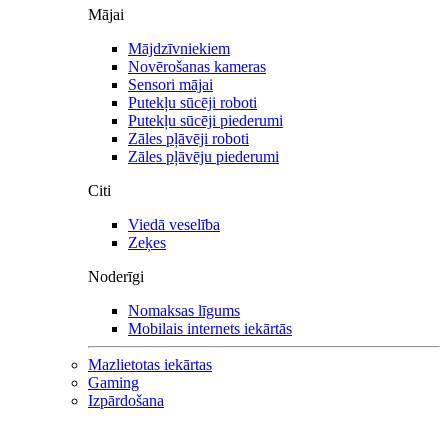
Mājai
Mājdzīvniekiem
Novērošanas kameras
Sensori mājai
Putekļu sūcēji roboti
Putekļu sūcēji piederumi
Zāles pļāvēji roboti
Zāles pļāvēju piederumi
Citi
Viedā veselība
Zeķes
Noderīgi
Nomaksas līgums
Mobilais internets iekārtās
Mazlietotas iekārtas
Gaming
Izpārdošana