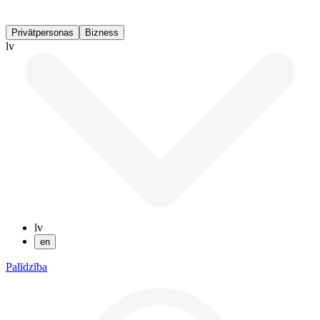
Privātpersonas
Bizness
lv
lv
en
Palīdzība