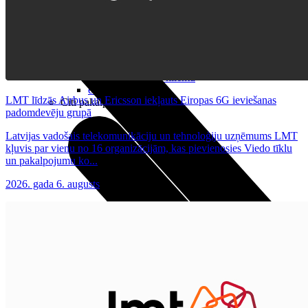
Noderīgi
Planšetes
Maksas un tarifi Latvijā
Maksas un tarifi ārzemēs
LMT Kartes iespējas
Kur nopirkt
Kā kļūt par LMT klientu
eSIM tehnoloģija
LMT līdzās Airbus un Ericsson iekļauts Eiropas 6G ieviešanas
Citi pakalpojumi
padomdevēju grupā
Latvijas vadošais telekomunikāciju un tehnoloģiju uzņēmums LMT
kļuvis par vienu no 16 organizācijām, kas pievienosies Viedo tīklu
un pakalpojumu ko...
2026. gada 6. augusts