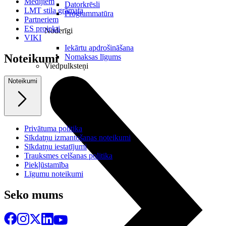
Medijiem
Datorkrēsli
LMT stila grāmata
Programmatūra
Partneriem
ES projekti
Noderīgi
VIKI
Iekārtu apdrošināšana
Noteikumi
Nomaksas līgums
Viedpulksteņi
Noteikumi
Privātuma politika
Sīkdatņu izmantošanas noteikumi
Sīkdatņu iestatījumi
Trauksmes celšanas politika
Piekļūstamība
Līgumu noteikumi
Seko mums