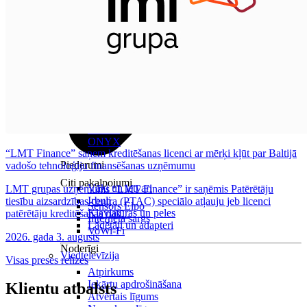
Visas planšetes
Samsung
Apple
Lenovo
Xiaomi
ONYX
“LMT Finance” saņem kreditēšanas licenci ar mērķi kļūt par Baltijā
Piederumi
vadošo tehnoloģiju finansēšanas uzņēmumu
Citi pakalpojumi
Vāki un ietvari
LMT grupas uzņēmums “LMT Finance” ir saņēmis Patērētāju
Irbuļi
tiesību aizsardzības centra (PTAC) speciālo atļauju jeb licenci
Sensors Elpo
Klaviatūras un peles
patērētāju kreditēšanas pak...
Interneta sargs
Lādētāji un adapteri
VoWi-Fi
2026. gada 3. augusts
Noderīgi
Viedtelevīzija
Visas preses relīzes
Atpirkums
Iekārtu apdrošināšana
Klientu atbalsts
Atvērtais līgums