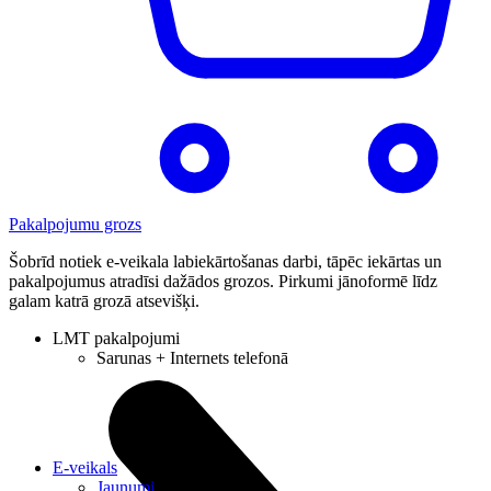
Pakalpojumu grozs
Šobrīd notiek e-veikala labiekārtošanas darbi, tāpēc iekārtas un
pakalpojumus atradīsi dažādos grozos. Pirkumi jānoformē līdz
galam katrā grozā atsevišķi.
LMT pakalpojumi
Sarunas + Internets telefonā
E-veikals
Jaunumi