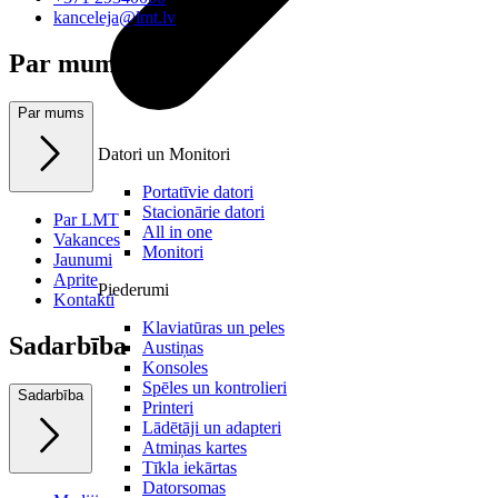
kanceleja@lmt.lv
Par mums
Par mums
Datori un Monitori
Portatīvie datori
Stacionārie datori
Par LMT
All in one
Vakances
Monitori
Jaunumi
Aprite
Piederumi
Kontakti
Klaviatūras un peles
Sadarbība
Austiņas
Konsoles
Spēles un kontrolieri
Sadarbība
Printeri
Lādētāji un adapteri
Atmiņas kartes
Tīkla iekārtas
Datorsomas