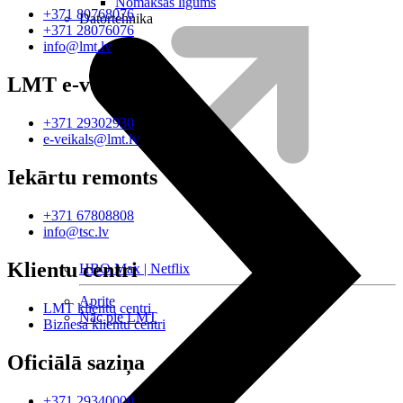
Nomaksas līgums
+371 80768076
Datortehnika
+371 28076076
info@lmt.lv
LMT e-veikals
+371 29302930
e-veikals@lmt.lv
Iekārtu remonts
+371 67808808
info@tsc.lv
Klientu centri
HBO Max | Netflix
Aprite
LMT klientu centri
Nāc pie LMT
Biznesa klientu centri
Oficiālā saziņa
+371 29340000