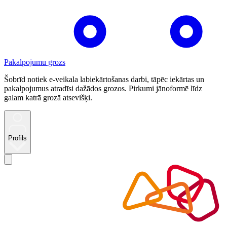
Pakalpojumu grozs
Šobrīd notiek e-veikala labiekārtošanas darbi, tāpēc iekārtas un
pakalpojumus atradīsi dažādos grozos. Pirkumi jānoformē līdz
galam katrā grozā atsevišķi.
Profils