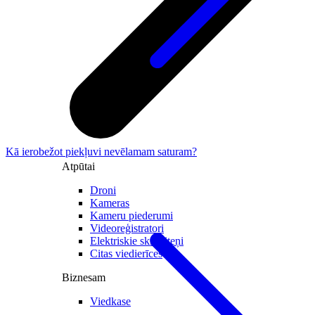
Kā ierobežot piekļuvi nevēlamam saturam?
Atpūtai
Droni
Kameras
Kameru piederumi
Videoreģistratori
Elektriskie skrejriteņi
Citas viedierīces
Biznesam
Viedkase