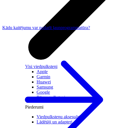
Kādu kaitējumu var nodarīt ļaunprogrammatūra?
Visi viedpulksteņi
Apple
Garmin
Huawei
Samsung
Google
Bērnu pulksteņi
Piederumi
Viedpulksteņu aksesuāri
Lādētāji un adapteri