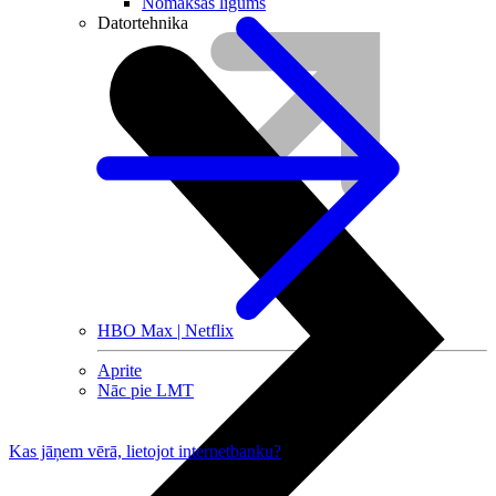
Nomaksas līgums
Datortehnika
HBO Max | Netflix
Aprite
Nāc pie LMT
Kas jāņem vērā, lietojot internetbanku?