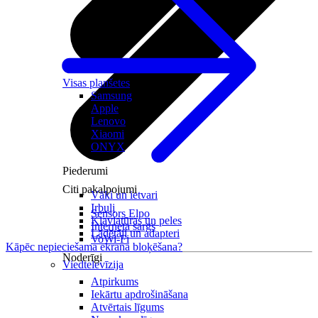
Visas planšetes
Samsung
Apple
Lenovo
Xiaomi
ONYX
Piederumi
Citi pakalpojumi
Vāki un ietvari
Irbuļi
Sensors Elpo
Klaviatūras un peles
Interneta sargs
Lādētāji un adapteri
VoWi-Fi
Kāpēc nepieciešama ekrāna bloķēšana?
Noderīgi
Viedtelevīzija
Atpirkums
Iekārtu apdrošināšana
Atvērtais līgums