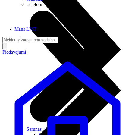
Telefoni
Mans LMT
Piedāvājumi
Sarunas + Internets
Brīvība + Neatkarība