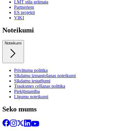
LMT stila grāmata
Partneriem
ES projekti
VIKI
Noteikumi
Noteikumi
Privātuma politika
Sīkdatņu izmantošanas noteikumi
Sīkdatņu iestatījumi
Trauksmes celšanas politika
Piekļūstamība
Līgumu noteikumi
Seko mums