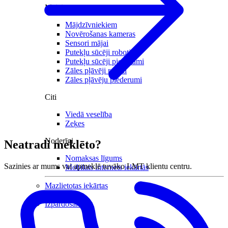
Mājai
Mājdzīvniekiem
Novērošanas kameras
Sensori mājai
Putekļu sūcēji roboti
Putekļu sūcēji piederumi
Zāles pļāvēji roboti
Zāles pļāvēju piederumi
Citi
Viedā veselība
Zeķes
Noderīgi
Neatradi meklēto?
Nomaksas līgums
Sazinies ar mums vai apmeklē tuvāko LMT klientu centru.
Mobilais internets iekārtās
Mazlietotas iekārtas
Gaming
Izpārdošana