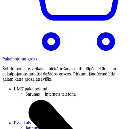
Pakalpojumu grozs
Šobrīd notiek e-veikala labiekārtošanas darbi, tāpēc iekārtas un
pakalpojumus atradīsi dažādos grozos. Pirkumi jānoformē līdz
galam katrā grozā atsevišķi.
LMT pakalpojumi
Sarunas + Internets telefonā
E-veikals
Jaunumi