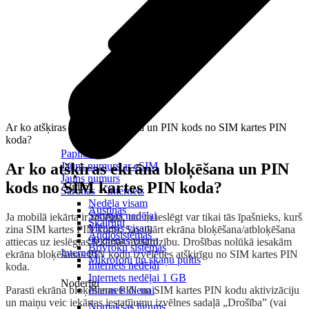
Ar ko atšķiras ekrāna bloķēšana un PIN kods no SIM kartes PIN
koda?
Papildināt
Ar ko atšķiras ekrāna bloķēšana un PIN
Jauns numurs ar eSIM
Jauns numurs
kods no SIM kartes PIN koda?
Audio
Sarunas + Internets
Nedēļa visam
Austiņas
Sarunas nedēļai
Ja mobilā iekārta ir izslēgta, tad to ieslēgt var tikai tās īpašnieks, kurš
Skaļruņi
Mēnesis visam
zina SIM kartes PIN kodu. Savukārt ekrāna bloķēšana/atbloķēšana
Audiosistēmas
90 dienas visam
attiecas uz ieslēgtas iekārtas aizsardzību. Drošības nolūkā iesakām
Brīvroku sistēmas
Internets
ekrāna bloķēšanas PIN kodu izvēlēties atšķirīgu no SIM kartes PIN
Mikrofoni un skaņu pultis
Internets nedēļai
koda.
Internets nedēļai 1 GB
Noderīgi
Parasti ekrāna bloķēšanas PIN un SIM kartes PIN kodu aktivizāciju
Internets dienai
un maiņu veic iekārtas iestatījumu izvēlnes sadaļā „Drošība” (vai
Nomaksas līgums