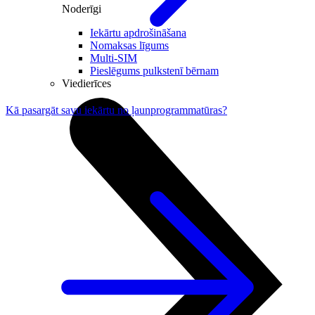
Noderīgi
Iekārtu apdrošināšana
Nomaksas līgums
Multi-SIM
Pieslēgums pulkstenī bērnam
Viedierīces
Kā pasargāt savu iekārtu no ļaunprogrammatūras?