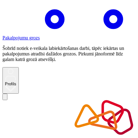
Pakalpojumu grozs
Šobrīd notiek e-veikala labiekārtošanas darbi, tāpēc iekārtas un
pakalpojumus atradīsi dažādos grozos. Pirkumi jānoformē līdz
galam katrā grozā atsevišķi.
Profils