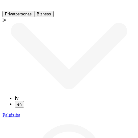
Privātpersonas
Bizness
lv
lv
en
Palīdzība