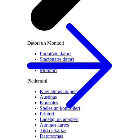
Datori un Monitori
Portatīvie datori
Stacionārie datori
All in one
Monitori
Piederumi
Klaviatūras un peles
Austiņas
Konsoles
Spēles un kontrolieri
Printeri
Lādētāji un adapteri
Atmiņas kartes
Tīkla iekārtas
Datorsomas