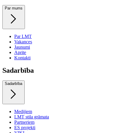
Par mums
Par LMT
Vakances
Jaunumi
Aprite
Kontakti
Sadarbība
Sadarbība
Medijiem
LMT stila grāmata
Partneriem
ES projekti
VIKI