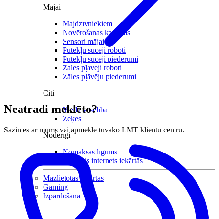
Mājai
Mājdzīvniekiem
Novērošanas kameras
Sensori mājai
Putekļu sūcēji roboti
Putekļu sūcēji piederumi
Zāles pļāvēji roboti
Zāles pļāvēju piederumi
Citi
Neatradi meklēto?
Viedā veselība
Zeķes
Sazinies ar mums vai apmeklē tuvāko LMT klientu centru.
Noderīgi
Nomaksas līgums
Mobilais internets iekārtās
Mazlietotas iekārtas
Gaming
Izpārdošana