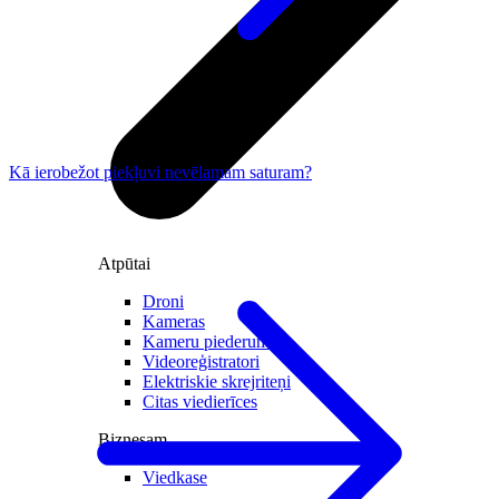
Kā ierobežot piekļuvi nevēlamam saturam?
Atpūtai
Droni
Kameras
Kameru piederumi
Videoreģistratori
Elektriskie skrejriteņi
Citas viedierīces
Biznesam
Viedkase