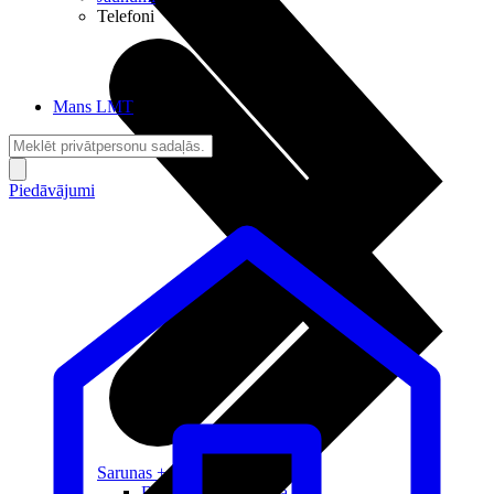
Telefoni
Mans LMT
Piedāvājumi
Sarunas + Internets
Brīvība + Neatkarība