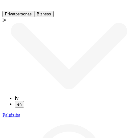
Privātpersonas
Bizness
lv
lv
en
Palīdzība