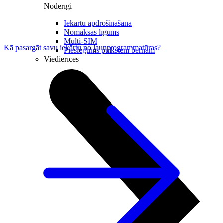
Noderīgi
Iekārtu apdrošināšana
Nomaksas līgums
Multi-SIM
Kā pasargāt savu iekārtu no ļaunprogrammatūras?
Pieslēgums pulkstenī bērnam
Viedierīces