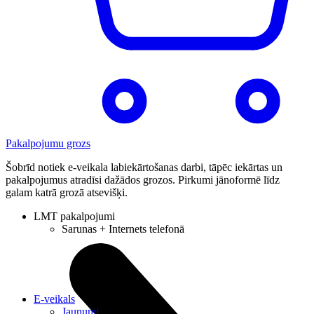
Pakalpojumu grozs
Šobrīd notiek e-veikala labiekārtošanas darbi, tāpēc iekārtas un
pakalpojumus atradīsi dažādos grozos. Pirkumi jānoformē līdz
galam katrā grozā atsevišķi.
LMT pakalpojumi
Sarunas + Internets telefonā
E-veikals
Jaunumi