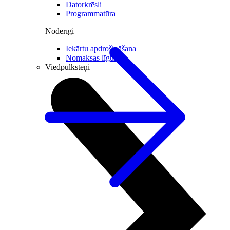
Datorkrēsli
Programmatūra
Noderīgi
Iekārtu apdrošināšana
Nomaksas līgums
Viedpulksteņi