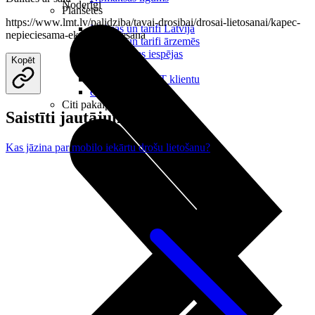
Noderīgi
Planšetes
https://www.lmt.lv/palidziba/tavai-drosibai/drosai-lietosanai/kapec-
Maksas un tarifi Latvijā
nepieciesama-ekrana-blokesana
Maksas un tarifi ārzemēs
LMT Kartes iespējas
Kopēt
Kur nopirkt
Kā kļūt par LMT klientu
eSIM tehnoloģija
Citi pakalpojumi
Saistīti jautājumi
Kas jāzina par mobilo iekārtu drošu lietošanu?