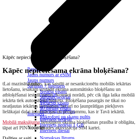
Kāpēc nepieciešama ekrāna bloķēšana?
Kāpēc nepieciešama ekrāna bloķēšana?
Papildināt
Jauns numurs ar eSIM
Jauns numurs
tLai mazinātu riskus, kas saistīti ar nesankcionētu mobilās iekārtas
Audio
Sarunas + Internets
lietošanu, iesakām uzstādīt ekrāna automātisko bloķēšanu un
Nedēļa visam
Austiņas
atbloķēšanai iestatīt paroli. Noteikti norādi, pēc cik ilga laika mobilā
Sarunas nedēļai
Skaļruņi
iekārta tiek automātiski bloķēta. Bloķēšana pasargās ne tikai no
Mēnesis visam
Audiosistēmas
neatļautas iekārtas lietošanas, bet arī no ļaunprātīgas piekļuves
90 dienas visam
Brīvroku sistēmas
lielākajai daļai informācijas un programmu, kas ir Tavā iekārtā.
Internets
Mikrofoni un skaņu pultis
Internets nedēļai
Mobilā maksājuma
lietotājiem ekrāna bloķēšanas prasība ir obligāta,
Internets nedēļai 1 GB
Noderīgi
tāpat arī PIN koda ievades aktivizācija SIM kartei.
Internets dienai
Nomaksas līgums
Dalīties ar saiti