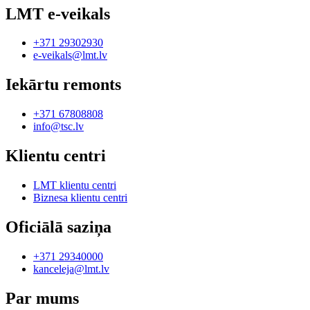
LMT e-veikals
+371 29302930
e-veikals@lmt.lv
Iekārtu remonts
+371 67808808
info@tsc.lv
Klientu centri
LMT klientu centri
Biznesa klientu centri
Oficiālā saziņa
+371 29340000
kanceleja@lmt.lv
Par mums