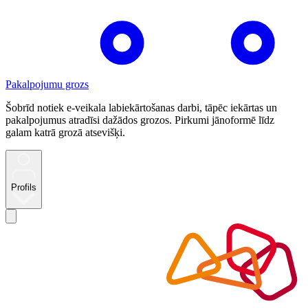
Pakalpojumu grozs
Šobrīd notiek e-veikala labiekārtošanas darbi, tāpēc iekārtas un
pakalpojumus atradīsi dažādos grozos. Pirkumi jānoformē līdz
galam katrā grozā atsevišķi.
Profils