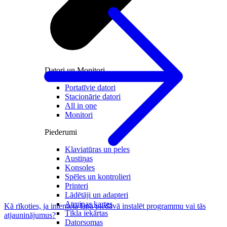
Datori un Monitori
Portatīvie datori
Stacionārie datori
All in one
Monitori
Piederumi
Klaviatūras un peles
Austiņas
Konsoles
Spēles un kontrolieri
Printeri
Lādētāji un adapteri
Atmiņas kartes
Kā rīkoties, ja interneta lapā piedāvā instalēt programmu vai tās
Tīkla iekārtas
atjauninājumus?
Datorsomas