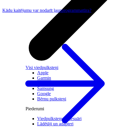
Kādu kaitējumu var nodarīt ļaunprogrammatūra?
Visi viedpulksteņi
Apple
Garmin
Huawei
Samsung
Google
Bērnu pulksteņi
Piederumi
Viedpulksteņu aksesuāri
Lādētāji un adapteri