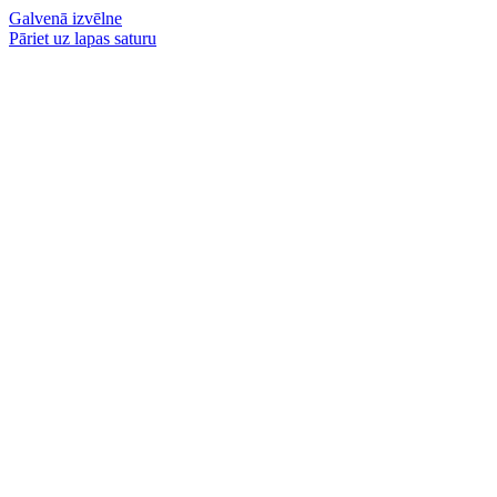
Galvenā izvēlne
Pāriet uz lapas saturu