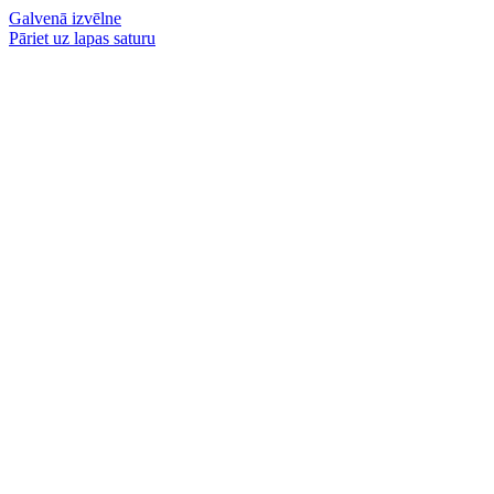
Galvenā izvēlne
Pāriet uz lapas saturu