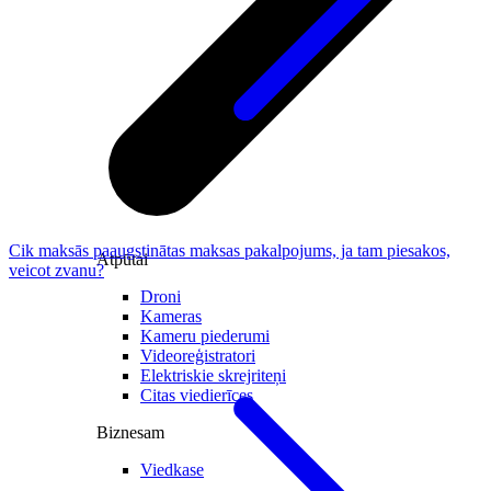
Cik maksās paaugstinātas maksas pakalpojums, ja tam piesakos,
Atpūtai
veicot zvanu?
Droni
Kameras
Kameru piederumi
Videoreģistratori
Elektriskie skrejriteņi
Citas viedierīces
Biznesam
Viedkase