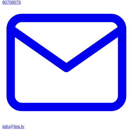
80768076
info@lmt.lv