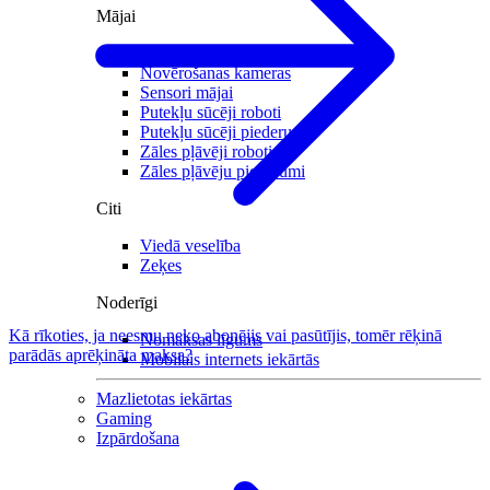
Mājai
Mājdzīvniekiem
Novērošanas kameras
Sensori mājai
Putekļu sūcēji roboti
Putekļu sūcēji piederumi
Zāles pļāvēji roboti
Zāles pļāvēju piederumi
Citi
Viedā veselība
Zeķes
Noderīgi
Kā rīkoties, ja neesmu neko abonējis vai pasūtījis, tomēr rēķinā
Nomaksas līgums
parādās aprēķināta maksa?
Mobilais internets iekārtās
Mazlietotas iekārtas
Gaming
Izpārdošana