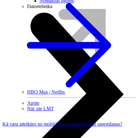
Nomaksas līgums
Datortehnika
HBO Max | Netflix
Aprite
Nāc pie LMT
Kā varu atteikties no mobilā satura pakalpojumu saņemšanas?