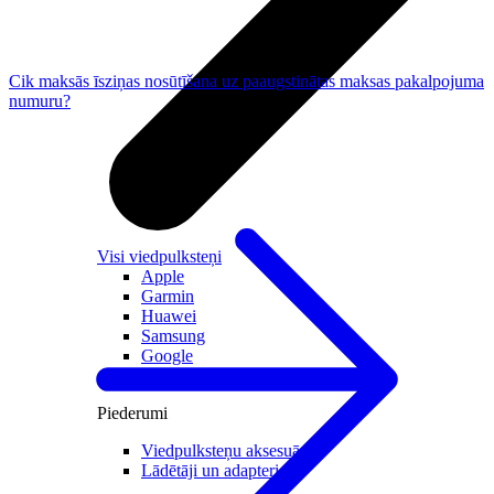
Cik maksās īsziņas nosūtīšana uz paaugstinātas maksas pakalpojuma
numuru?
Visi viedpulksteņi
Apple
Garmin
Huawei
Samsung
Google
Bērnu pulksteņi
Piederumi
Viedpulksteņu aksesuāri
Lādētāji un adapteri