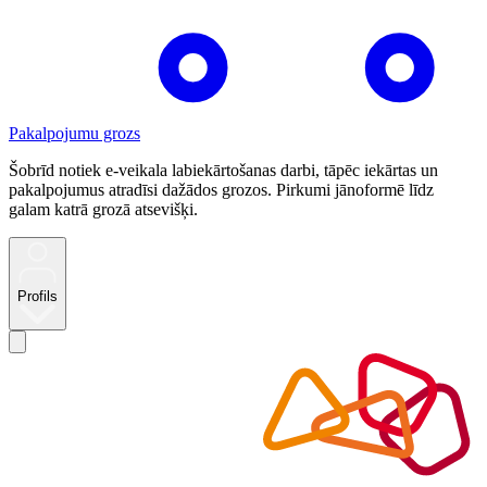
Pakalpojumu grozs
Šobrīd notiek e-veikala labiekārtošanas darbi, tāpēc iekārtas un
pakalpojumus atradīsi dažādos grozos. Pirkumi jānoformē līdz
galam katrā grozā atsevišķi.
Profils