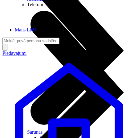
Telefoni
Mans LMT
Piedāvājumi
Sarunas + Internets
Brīvība + Neatkarība