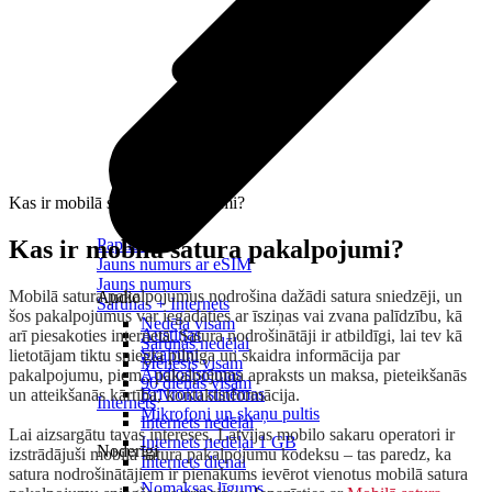
Kas ir mobilā satura pakalpojumi?
Kas ir mobilā satura pakalpojumi?
Papildināt
Jauns numurs ar eSIM
Jauns numurs
Mobilā satura pakalpojumus nodrošina dažādi satura sniedzēji, un
Audio
Sarunas + Internets
šos pakalpojumus var iegādāties ar īsziņas vai zvana palīdzību, kā
Nedēļa visam
Austiņas
arī piesakoties internetā. Satura nodrošinātāji ir atbildīgi, lai tev kā
Sarunas nedēļai
Skaļruņi
lietotājam tiktu sniegta pilnīga un skaidra informācija par
Mēnesis visam
Audiosistēmas
pakalpojumu, piem., pakalpojuma apraksts un maksa, pieteikšanās
90 dienas visam
Brīvroku sistēmas
un atteikšanās kārtība, kontaktinformācija.
Internets
Mikrofoni un skaņu pultis
Internets nedēļai
Lai aizsargātu tavas intereses, Latvijas mobilo sakaru operatori ir
Internets nedēļai 1 GB
Noderīgi
izstrādājuši mobilā satura pakalpojumu kodeksu – tas paredz, ka
Internets dienai
satura nodrošinātājiem ir pienākums ievērot vienotus mobilā satura
Nomaksas līgums