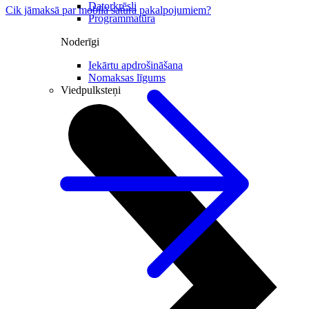
Datorkrēsli
Cik jāmaksā par mobilā satura pakalpojumiem?
Programmatūra
Noderīgi
Iekārtu apdrošināšana
Nomaksas līgums
Viedpulksteņi