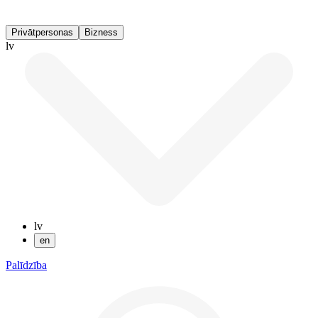
Privātpersonas
Bizness
lv
lv
en
Palīdzība