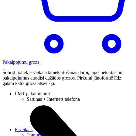
Pakalpojumu grozs
Šobrīd notiek e-veikala labiekārtošanas darbi, tāpēc iekārtas un
pakalpojumus atradīsi dažādos grozos. Pirkumi jānoformē līdz
galam katrā grozā atsevišķi.
LMT pakalpojumi
Sarunas + Internets telefonā
E-veikals
Jaunumi