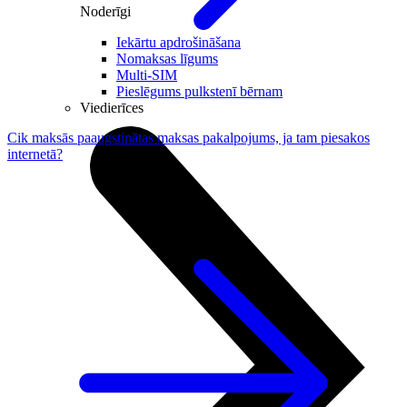
Noderīgi
Iekārtu apdrošināšana
Nomaksas līgums
Multi-SIM
Pieslēgums pulkstenī bērnam
Viedierīces
Cik maksās paaugstinātas maksas pakalpojums, ja tam piesakos
internetā?