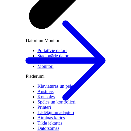
Datori un Monitori
Portatīvie datori
Stacionārie datori
All in one
Monitori
Piederumi
Klaviatūras un peles
Austiņas
Konsoles
Spēles un kontrolieri
Printeri
Lādētāji un adapteri
Atmiņas kartes
Tīkla iekārtas
Datorsomas