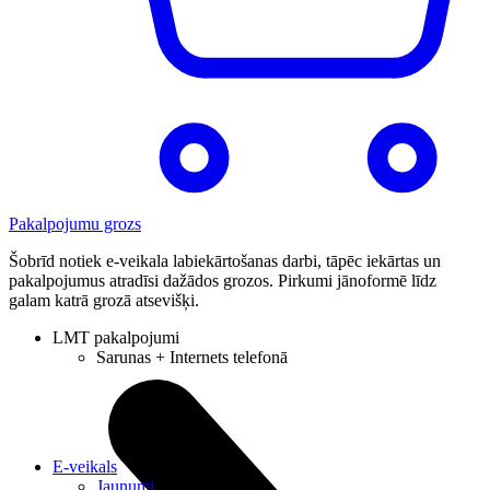
Pakalpojumu grozs
Šobrīd notiek e-veikala labiekārtošanas darbi, tāpēc iekārtas un
pakalpojumus atradīsi dažādos grozos. Pirkumi jānoformē līdz
galam katrā grozā atsevišķi.
LMT pakalpojumi
Sarunas + Internets telefonā
E-veikals
Jaunumi