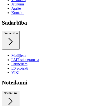
Jaunumi
Aprite
Kontakti
Sadarbība
Sadarbība
Medijiem
LMT stila grāmata
Partneriem
ES projekti
VIKI
Noteikumi
Noteikumi