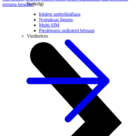
Noderīgi
termiņa beigām?
Iekārtu apdrošināšana
Nomaksas līgums
Multi-SIM
Pieslēgums pulkstenī bērnam
Viedierīces