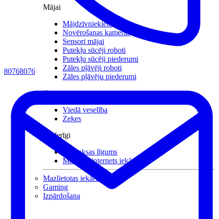
Mājai
Mājdzīvniekiem
Novērošanas kameras
Sensori mājai
Putekļu sūcēji roboti
Putekļu sūcēji piederumi
Zāles pļāvēji roboti
80768076
Zāles pļāvēju piederumi
Citi
Viedā veselība
Zeķes
Noderīgi
Nomaksas līgums
Mobilais internets iekārtās
Mazlietotas iekārtas
Gaming
Izpārdošana