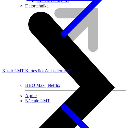
Nomaksas līgums
Datortehnika
Kas ir LMT Kartes lietošanas termiņš?
HBO Max | Netflix
Aprite
Nāc pie LMT