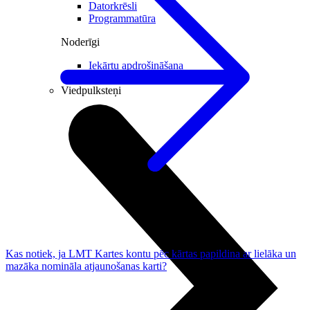
Datorkrēsli
Programmatūra
Noderīgi
Iekārtu apdrošināšana
Nomaksas līgums
Viedpulksteņi
Kas notiek, ja LMT Kartes kontu pēc kārtas papildina ar lielāka un
mazāka nomināla atjaunošanas karti?