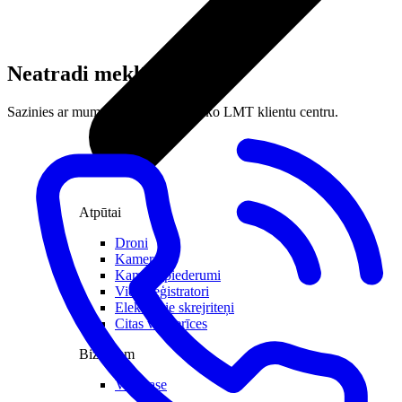
Neatradi meklēto?
Sazinies ar mums vai apmeklē tuvāko LMT klientu centru.
Atpūtai
Droni
Kameras
Kameru piederumi
Videoreģistratori
Elektriskie skrejriteņi
Citas viedierīces
Biznesam
Viedkase