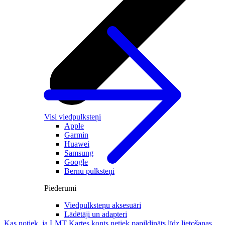
Visi viedpulksteņi
Apple
Garmin
Huawei
Samsung
Google
Bērnu pulksteņi
Piederumi
Viedpulksteņu aksesuāri
Lādētāji un adapteri
Kas notiek, ja LMT Kartes konts netiek papildināts līdz lietošanas