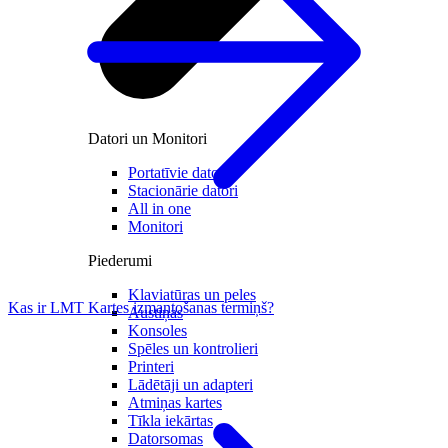
Datori un Monitori
Portatīvie datori
Stacionārie datori
All in one
Monitori
Piederumi
Klaviatūras un peles
Kas ir LMT Kartes izmantošanas termiņš?
Austiņas
Konsoles
Spēles un kontrolieri
Printeri
Lādētāji un adapteri
Atmiņas kartes
Tīkla iekārtas
Datorsomas