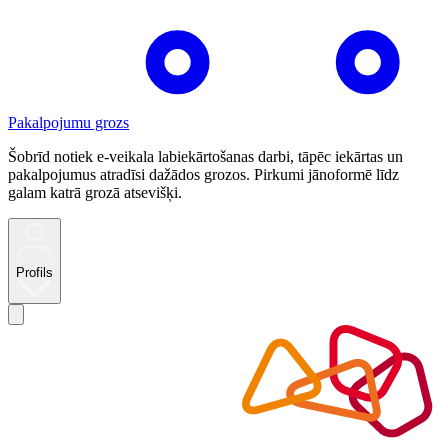
Pakalpojumu grozs
Šobrīd notiek e-veikala labiekārtošanas darbi, tāpēc iekārtas un
pakalpojumus atradīsi dažādos grozos. Pirkumi jānoformē līdz
galam katrā grozā atsevišķi.
Profils