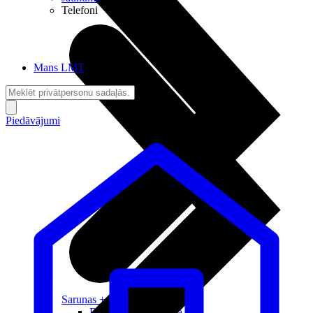
Telefoni
Mans LMT
Piedāvājumi
Sarunas + Internets
Brīvība + Neatkarība