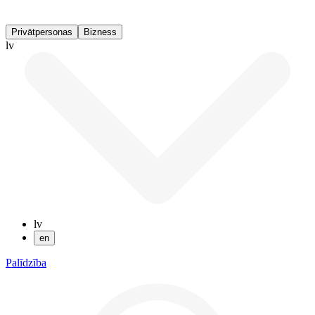
Privātpersonas
Bizness
lv
lv
en
Palīdzība