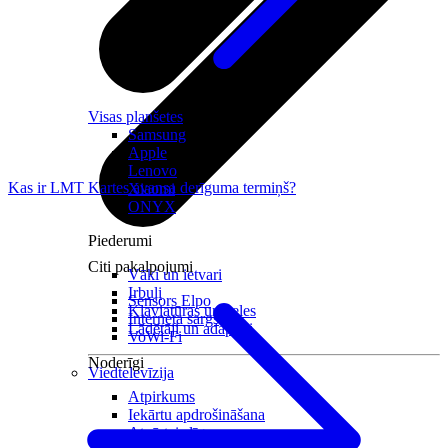
Visas planšetes
Samsung
Apple
Lenovo
Kas ir LMT Kartes avansa derīguma termiņš?
Xiaomi
ONYX
Piederumi
Citi pakalpojumi
Vāki un ietvari
Irbuļi
Sensors Elpo
Klaviatūras un peles
Interneta sargs
Lādētāji un adapteri
VoWi-Fi
Noderīgi
Viedtelevīzija
Atpirkums
Iekārtu apdrošināšana
Atvērtais līgums