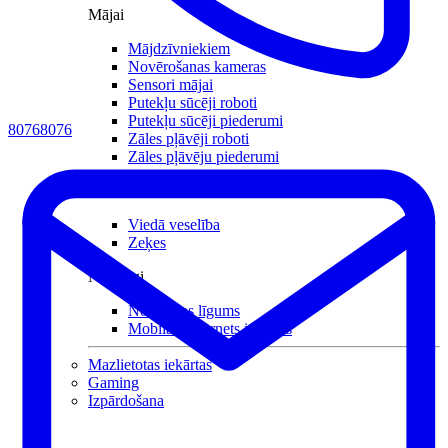
Mājai
Mājdzīvniekiem
Novērošanas kameras
Sensori mājai
Putekļu sūcēji roboti
Putekļu sūcēji piederumi
80768076
Zāles pļāvēji roboti
Zāles pļāvēju piederumi
Citi
Viedā veselība
Zeķes
Noderīgi
Nomaksas līgums
Mobilais internets iekārtās
Mazlietotas iekārtas
Gaming
Izpārdošana