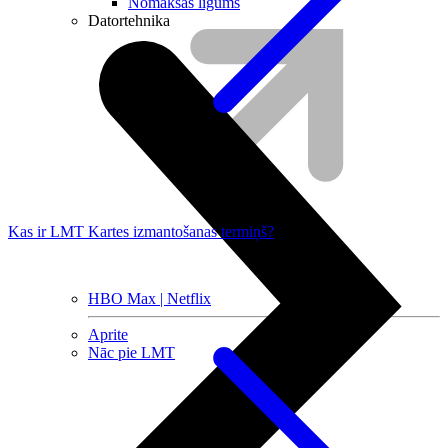
Nomaksas līgums
Datortehnika
Kas ir LMT Kartes izmantošanas termiņš?
HBO Max | Netflix
Aprite
Nāc pie LMT