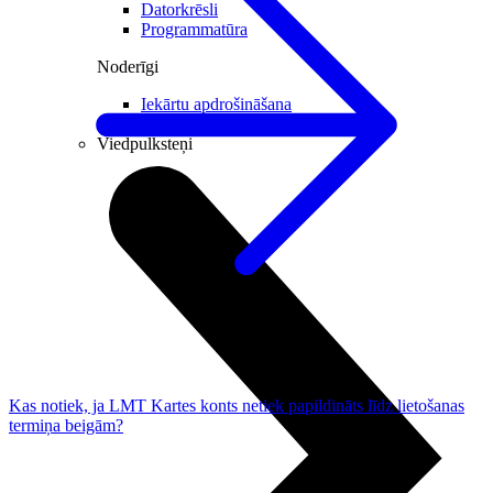
Datorkrēsli
Programmatūra
Noderīgi
Iekārtu apdrošināšana
Nomaksas līgums
Viedpulksteņi
Kas notiek, ja LMT Kartes konts netiek papildināts līdz lietošanas
termiņa beigām?