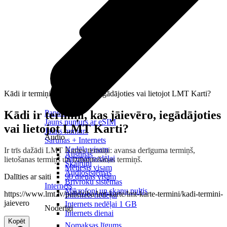
Kādi ir termiņi, kas jāievēro, iegādājoties vai lietojot LMT Karti?
Kādi ir termiņi, kas jāievēro, iegādājoties
Papildināt
Jauns numurs ar eSIM
vai lietojot LMT Karti?
Jauns numurs
Audio
Sarunas + Internets
Nedēļa visam
Ir trīs dažādi LMT Kartes termiņi: avansa derīguma termiņš,
Austiņas
Sarunas nedēļai
lietošanas termiņš un izmantošanas termiņš.
Skaļruņi
Mēnesis visam
Audiosistēmas
Dalīties ar saiti
90 dienas visam
Brīvroku sistēmas
Internets
Mikrofoni un skaņu pultis
https://www.lmt.lv/palidziba/lmt-karte/lmt-karte-termini/kadi-termini-
Internets nedēļai
jaievero
Internets nedēļai 1 GB
Noderīgi
Internets dienai
Kopēt
Nomaksas līgums