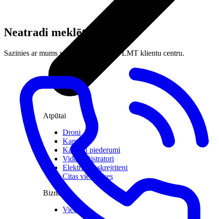
Neatradi meklēto?
Sazinies ar mums vai apmeklē tuvāko LMT klientu centru.
Atpūtai
Droni
Kameras
Kameru piederumi
Videoreģistratori
Elektriskie skrejriteņi
Citas viedierīces
Biznesam
Viedkase