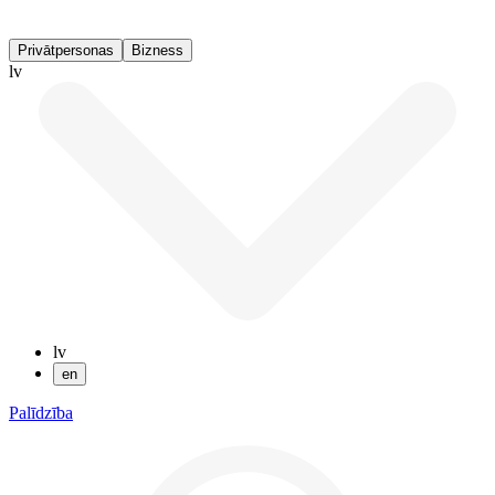
Privātpersonas
Bizness
lv
lv
en
Palīdzība