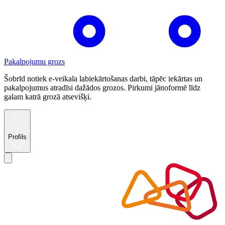
Pakalpojumu grozs
Šobrīd notiek e-veikala labiekārtošanas darbi, tāpēc iekārtas un
pakalpojumus atradīsi dažādos grozos. Pirkumi jānoformē līdz
galam katrā grozā atsevišķi.
Profils