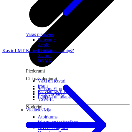
Visas planšetes
Samsung
Apple
Lenovo
Kas ir LMT Kartes lietošanas termiņš?
Xiaomi
ONYX
Piederumi
Citi pakalpojumi
Vāki un ietvari
Irbuļi
Sensors Elpo
Klaviatūras un peles
Interneta sargs
Lādētāji un adapteri
VoWi-Fi
Noderīgi
Viedtelevīzija
Atpirkums
Iekārtu apdrošināšana
Atvērtais līgums