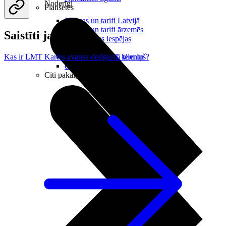
Noderīgi
Planšetes
Maksas un tarifi Latvijā
Maksas un tarifi ārzemēs
Saistīti jautājumi
LMT Kartes iespējas
Kur nopirkt
Kā kļūt par LMT klientu
Kas ir LMT Kartes avansa derīguma termiņš?
eSIM tehnoloģija
Citi pakalpojumi