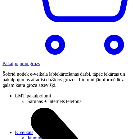
Pakalpojumu grozs
Šobrīd notiek e-veikala labiekārtošanas darbi, tāpēc iekārtas un
pakalpojumus atradīsi dažādos grozos. Pirkumi jānoformē līdz
galam katrā grozā atsevišķi.
LMT pakalpojumi
Sarunas + Internets telefonā
E-veikals
Jaunumi