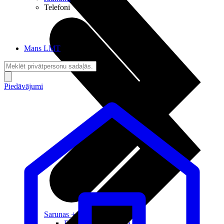
Telefoni
Mans LMT
Piedāvājumi
Sarunas + Internets
Brīvība + Neatkarība