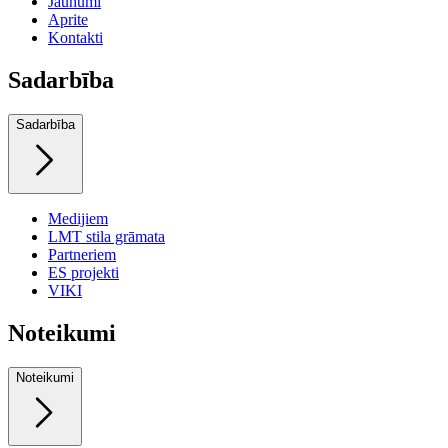
Jaunumi
Aprite
Kontakti
Sadarbība
Sadarbība
Medijiem
LMT stila grāmata
Partneriem
ES projekti
VIKI
Noteikumi
Noteikumi