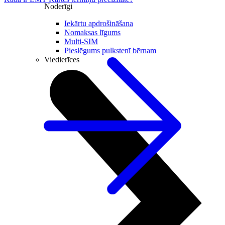
Noderīgi
Iekārtu apdrošināšana
Nomaksas līgums
Multi-SIM
Pieslēgums pulkstenī bērnam
Viedierīces