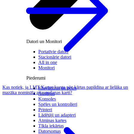
Datori un Monitori
Portatīvie datori
Stacionārie datori
All in one
Monitori
Piederumi
Kas notiek, ja LMT Kartes kontu pēc kārtas papildina ar lielāka un
Klaviatūras un peles
mazāka nomināla atjaunošanas karti?
Austiņas
Konsoles
Spēles un kontrolieri
Printeri
Lādētāji un adapteri
Atmiņas kartes
Tīkla iekārtas
Datorsomas