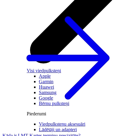
Visi viedpulksteņi
Apple
Garmin
Huawei
Samsung
Google
Bērnu pulksteņi
Piederumi
Viedpulksteņu aksesuāri
Lādētāji un adapteri
Kāda ir LMT Kartes termiņu precizitāte?