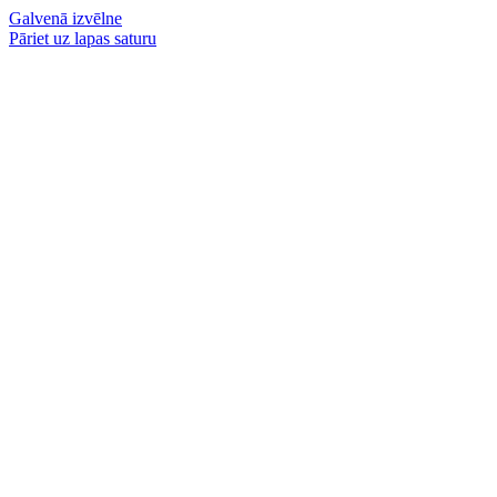
Galvenā izvēlne
Pāriet uz lapas saturu