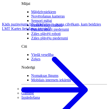
Mājai
Mājdzīvniekiem
Novērošanas kameras
Sensori mājai
Kāds paziņojums būs dzirdams, ja zvana cilvēkam, kam beidzies
Putekļu sūcēji roboti
LMT Kartes lietošanas termiņš?
Putekļu sūcēji piederumi
Zāles pļāvēji roboti
Zāles pļāvēju piederumi
Citi
Viedā veselība
Zeķes
Noderīgi
Nomaksas līgums
Mobilais internets iekārtās
Mazlietotas iekārtas
Gaming
Izpārdošana