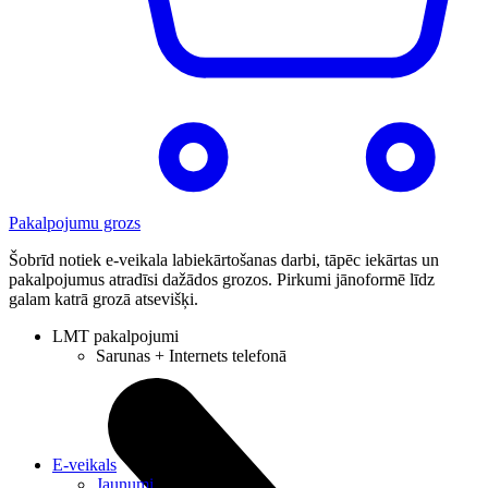
Pakalpojumu grozs
Šobrīd notiek e-veikala labiekārtošanas darbi, tāpēc iekārtas un
pakalpojumus atradīsi dažādos grozos. Pirkumi jānoformē līdz
galam katrā grozā atsevišķi.
LMT pakalpojumi
Sarunas + Internets telefonā
E-veikals
Jaunumi