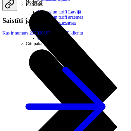
Noderīgi
Planšetes
Maksas un tarifi Latvijā
Maksas un tarifi ārzemēs
Saistīti jautājumi
LMT Kartes iespējas
Kur nopirkt
Kā kļūt par LMT klientu
Kas ir numurs 29202010?
eSIM tehnoloģija
Citi pakalpojumi