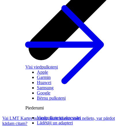
Visi viedpulksteņi
Apple
Garmin
Huawei
Samsung
Google
Bērnu pulksteņi
Piederumi
Viedpulksteņu aksesuāri
Vai LMT Kartes numuru, kuru klients vairs nelieto, var pārdot
Lādētāji un adapteri
kādam citam?