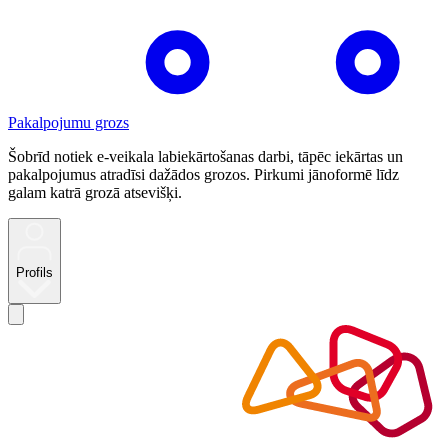
Pakalpojumu grozs
Šobrīd notiek e-veikala labiekārtošanas darbi, tāpēc iekārtas un
pakalpojumus atradīsi dažādos grozos. Pirkumi jānoformē līdz
galam katrā grozā atsevišķi.
Profils