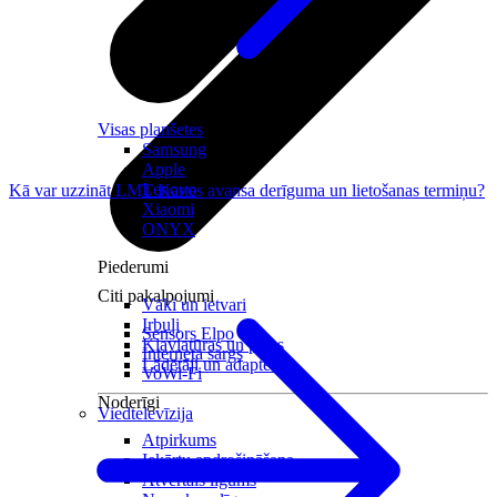
Visas planšetes
Samsung
Apple
Lenovo
Kā var uzzināt LMT Kartes avansa derīguma un lietošanas termiņu?
Xiaomi
ONYX
Piederumi
Citi pakalpojumi
Vāki un ietvari
Irbuļi
Sensors Elpo
Klaviatūras un peles
Interneta sargs
Lādētāji un adapteri
VoWi-Fi
Noderīgi
Viedtelevīzija
Atpirkums
Iekārtu apdrošināšana
Atvērtais līgums