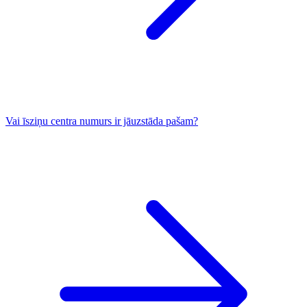
Vai īsziņu centra numurs ir jāuzstāda pašam?