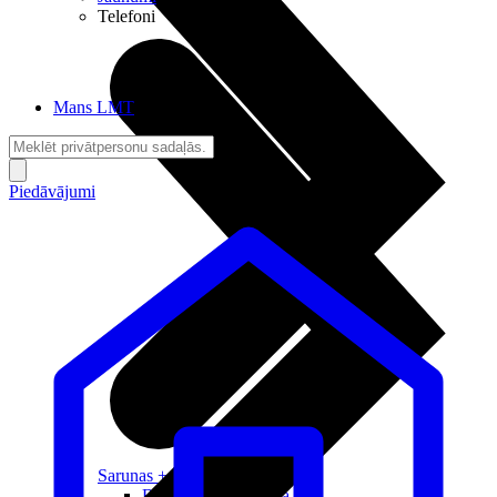
Telefoni
Mans LMT
Piedāvājumi
Sarunas + Internets
Brīvība + Neatkarība