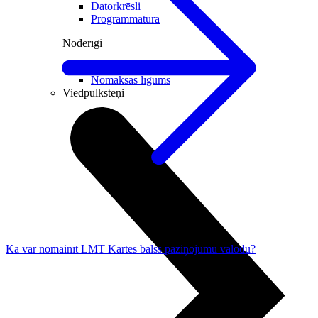
Datorkrēsli
Programmatūra
Noderīgi
Iekārtu apdrošināšana
Nomaksas līgums
Viedpulksteņi
Kā var nomainīt LMT Kartes balss paziņojumu valodu?