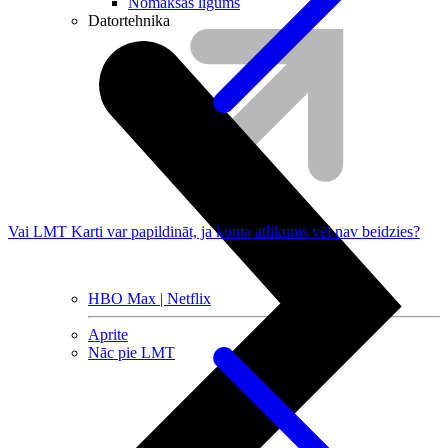
Nomaksas līgums
Datortehnika
Vai LMT Karti var papildināt, ja konta atlikums vēl nav beidzies?
HBO Max | Netflix
Aprite
Nāc pie LMT