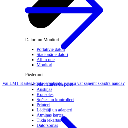
Datori un Monitori
Portatīvie datori
Stacionārie datori
All in one
Monitori
Piederumi
Vai LMT Kartes kontā iemaksāto avansu var saņemt skaidrā naudā?
Klaviatūras un peles
Austiņas
Konsoles
Spēles un kontrolieri
Printeri
Lādētāji un adapteri
Atmiņas kartes
Tīkla iekārtas
Datorsomas