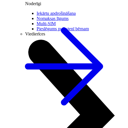
Noderīgi
Iekārtu apdrošināšana
Nomaksas līgums
Multi-SIM
Pieslēgums pulkstenī bērnam
Viedierīces