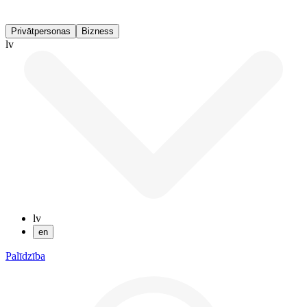
Privātpersonas
Bizness
lv
lv
en
Palīdzība