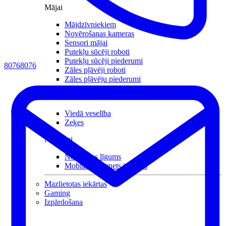
Mājai
Mājdzīvniekiem
Novērošanas kameras
Sensori mājai
Putekļu sūcēji roboti
Putekļu sūcēji piederumi
80768076
Zāles pļāvēji roboti
Zāles pļāvēju piederumi
Citi
Viedā veselība
Zeķes
Noderīgi
Nomaksas līgums
Mobilais internets iekārtās
Mazlietotas iekārtas
Gaming
Izpārdošana