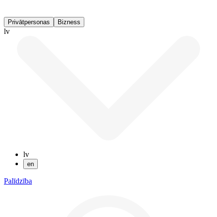
Privātpersonas
Bizness
lv
lv
en
Palīdzība