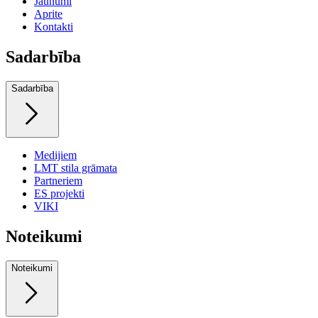
Jaunumi
Aprite
Kontakti
Sadarbība
Sadarbība
Medijiem
LMT stila grāmata
Partneriem
ES projekti
VIKI
Noteikumi
Noteikumi