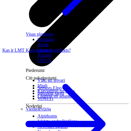
Visas planšetes
Samsung
Apple
Lenovo
Kas ir LMT Kartes starta komplekts?
Xiaomi
ONYX
Piederumi
Citi pakalpojumi
Vāki un ietvari
Irbuļi
Sensors Elpo
Klaviatūras un peles
Interneta sargs
Lādētāji un adapteri
VoWi-Fi
Noderīgi
Viedtelevīzija
Atpirkums
Iekārtu apdrošināšana
Atvērtais līgums