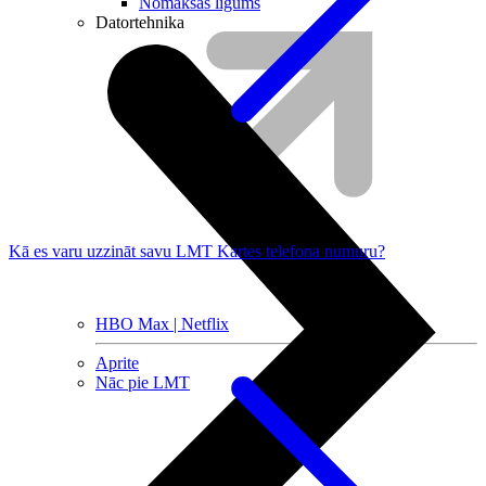
Nomaksas līgums
Datortehnika
Kā es varu uzzināt savu LMT Kartes telefona numuru?
HBO Max | Netflix
Aprite
Nāc pie LMT