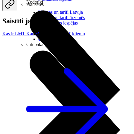
Noderīgi
Planšetes
Maksas un tarifi Latvijā
Maksas un tarifi ārzemēs
Saistīti jautājumi
LMT Kartes iespējas
Kur nopirkt
Kā kļūt par LMT klientu
Kas ir LMT Karte?
eSIM tehnoloģija
Citi pakalpojumi