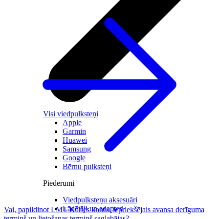
Visi viedpulksteņi
Apple
Garmin
Huawei
Samsung
Google
Bērnu pulksteņi
Piederumi
Viedpulksteņu aksesuāri
Lādētāji un adapteri
Vai, papildinot LMT Kartes kontu, iepriekšējais avansa derīguma
termiņš un lietošanas termiņš saglabājas?