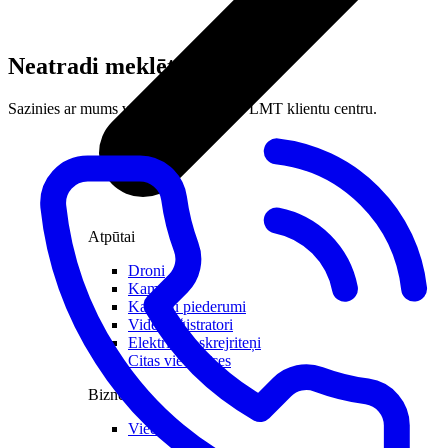
Neatradi meklēto?
Sazinies ar mums vai apmeklē tuvāko LMT klientu centru.
Atpūtai
Droni
Kameras
Kameru piederumi
Videoreģistratori
Elektriskie skrejriteņi
Citas viedierīces
Biznesam
Viedkase