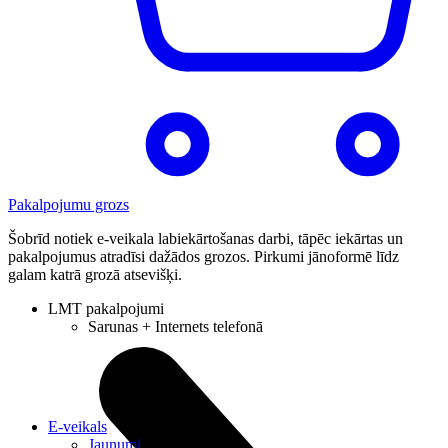
Pakalpojumu grozs
Šobrīd notiek e-veikala labiekārtošanas darbi, tāpēc iekārtas un
pakalpojumus atradīsi dažādos grozos. Pirkumi jānoformē līdz
galam katrā grozā atsevišķi.
LMT pakalpojumi
Sarunas + Internets telefonā
E-veikals
Jaunumi