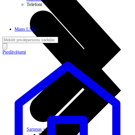
Telefoni
Mans LMT
Piedāvājumi
Sarunas + Internets
Brīvība + Neatkarība