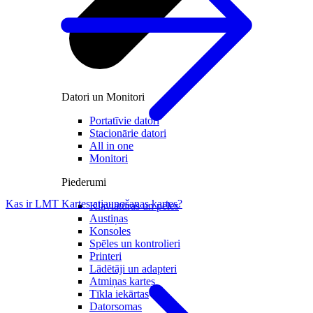
Datori un Monitori
Portatīvie datori
Stacionārie datori
All in one
Monitori
Piederumi
Kas ir LMT Kartes atjaunošanas kartes?
Klaviatūras un peles
Austiņas
Konsoles
Spēles un kontrolieri
Printeri
Lādētāji un adapteri
Atmiņas kartes
Tīkla iekārtas
Datorsomas