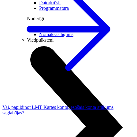
Datorkrēsli
Programmatūra
Noderīgi
Iekārtu apdrošināšana
Nomaksas līgums
Viedpulksteņi
Vai, papildinot LMT Kartes kontu, esošais konta atlikums
saglabājas?