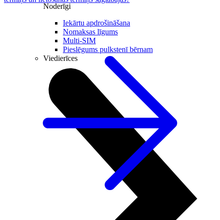
Noderīgi
Iekārtu apdrošināšana
Nomaksas līgums
Multi-SIM
Pieslēgums pulkstenī bērnam
Viedierīces