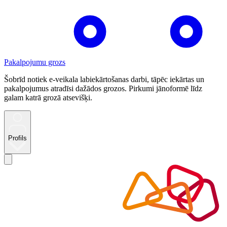
Pakalpojumu grozs
Šobrīd notiek e-veikala labiekārtošanas darbi, tāpēc iekārtas un
pakalpojumus atradīsi dažādos grozos. Pirkumi jānoformē līdz
galam katrā grozā atsevišķi.
Profils