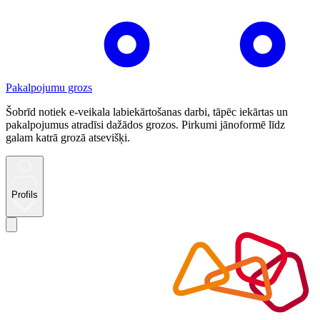
Pakalpojumu grozs
Šobrīd notiek e-veikala labiekārtošanas darbi, tāpēc iekārtas un
pakalpojumus atradīsi dažādos grozos. Pirkumi jānoformē līdz
galam katrā grozā atsevišķi.
Profils