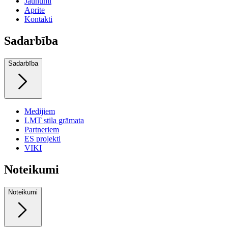
Jaunumi
Aprite
Kontakti
Sadarbība
Sadarbība
Medijiem
LMT stila grāmata
Partneriem
ES projekti
VIKI
Noteikumi
Noteikumi