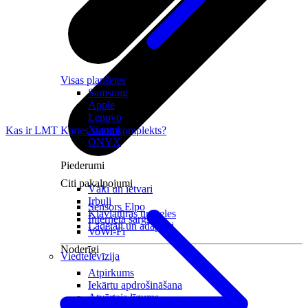
Visas planšetes
Samsung
Apple
Lenovo
Xiaomi
Kas ir LMT Kartes starta komplekts?
ONYX
Piederumi
Citi pakalpojumi
Vāki un ietvari
Irbuļi
Sensors Elpo
Klaviatūras un peles
Interneta sargs
Lādētāji un adapteri
VoWi-Fi
Noderīgi
Viedtelevīzija
Atpirkums
Iekārtu apdrošināšana
Atvērtais līgums