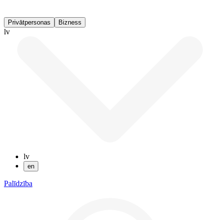
Privātpersonas
Bizness
lv
lv
en
Palīdzība