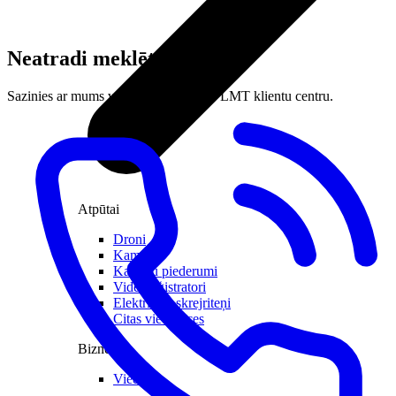
Neatradi meklēto?
Sazinies ar mums vai apmeklē tuvāko LMT klientu centru.
Atpūtai
Droni
Kameras
Kameru piederumi
Videoreģistratori
Elektriskie skrejriteņi
Citas viedierīces
Biznesam
Viedkase