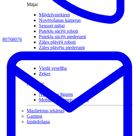
Mājai
Mājdzīvniekiem
Novērošanas kameras
Sensori mājai
Putekļu sūcēji roboti
Putekļu sūcēji piederumi
80768076
Zāles pļāvēji roboti
Zāles pļāvēju piederumi
Citi
Viedā veselība
Zeķes
Noderīgi
Nomaksas līgums
Mobilais internets iekārtās
Mazlietotas iekārtas
Gaming
Izpārdošana