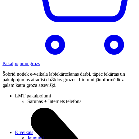
Pakalpojumu grozs
Šobrīd notiek e-veikala labiekārtošanas darbi, tāpēc iekārtas un
pakalpojumus atradīsi dažādos grozos. Pirkumi jānoformē līdz
galam katrā grozā atsevišķi.
LMT pakalpojumi
Sarunas + Internets telefonā
E-veikals
Jaunumi