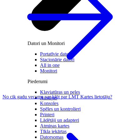
Datori un Monitori
Portatīvie datori
Stacionārie datori
All in one
Monitori
Piederumi
Klaviatūras un peles
No cik gadu vecuma var kļūt par LMT Kartes lietotāju?
Austiņas
Konsoles
Spēles un kontrolieri
Printeri
Lādētāji un adapteri
Atmiņas kartes
Tīkla iekārtas
Datorsomas