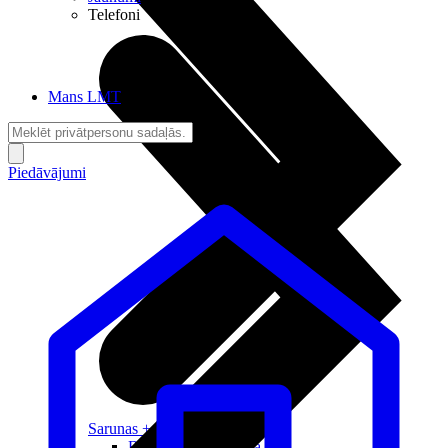
Telefoni
Mans LMT
Piedāvājumi
Sarunas + Internets
Brīvība + Neatkarība