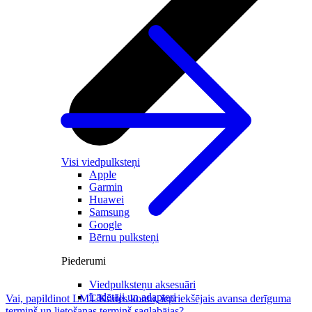
Visi viedpulksteņi
Apple
Garmin
Huawei
Samsung
Google
Bērnu pulksteņi
Piederumi
Viedpulksteņu aksesuāri
Lādētāji un adapteri
Vai, papildinot LMT Kartes kontu, iepriekšējais avansa derīguma
termiņš un lietošanas termiņš saglabājas?