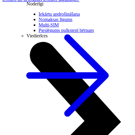
Noderīgi
Iekārtu apdrošināšana
Nomaksas līgums
Multi-SIM
Pieslēgums pulkstenī bērnam
Viedierīces