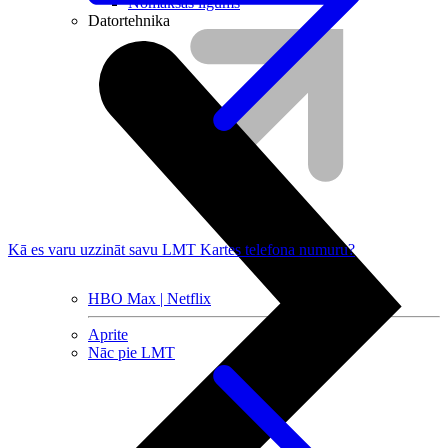
Nomaksas līgums
Datortehnika
Kā es varu uzzināt savu LMT Kartes telefona numuru?
HBO Max | Netflix
Aprite
Nāc pie LMT