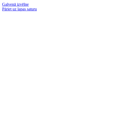
Galvenā izvēlne
Pāriet uz lapas saturu