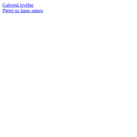
Galvenā izvēlne
Pāriet uz lapas saturu