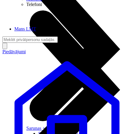
Telefoni
Mans LMT
Piedāvājumi
Sarunas + Internets
Brīvība + Neatkarība