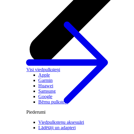
Visi viedpulksteņi
Apple
Garmin
Huawei
Samsung
Google
Bērnu pulksteņi
Piederumi
Viedpulksteņu aksesuāri
Lādētāji un adapteri