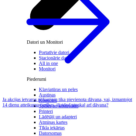
Datori un Monitori
Portatīvie datori
Stacionārie datori
All in one
Monitori
Piederumi
Klaviatūras un peles
Austiņas
Ja akcijas ietvaros pirkumam tika pievienota dāvana, vai, izmantojot
Konsoles
14 dienu atteikuma tiesības, jāatdod atpakaļ arī dāvana?
Spēles un kontrolieri
Printeri
Lādētāji un adapteri
Atmiņas kartes
Tīkla iekārtas
Datorsomas