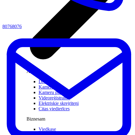
80768076
Atpūtai
Droni
Kameras
Kameru piederumi
Videoreģistratori
Elektriskie skrejriteņi
Citas viedierīces
Biznesam
Viedkase