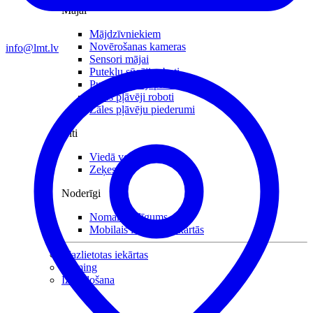
Mājai
Mājdzīvniekiem
Novērošanas kameras
info@lmt.lv
Sensori mājai
Putekļu sūcēji roboti
Putekļu sūcēji piederumi
Zāles pļāvēji roboti
Zāles pļāvēju piederumi
Citi
Viedā veselība
Zeķes
Noderīgi
Nomaksas līgums
Mobilais internets iekārtās
Mazlietotas iekārtas
Gaming
Izpārdošana