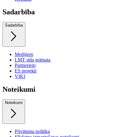
Sadarbība
Sadarbība
Medijiem
LMT stila grāmata
Partneriem
ES projekti
VIKI
Noteikumi
Noteikumi
Privātuma politika
Sīkdatņu izmantošanas noteikumi