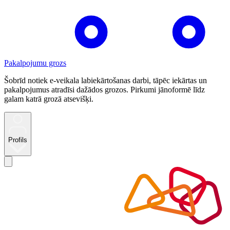
Pakalpojumu grozs
Šobrīd notiek e-veikala labiekārtošanas darbi, tāpēc iekārtas un
pakalpojumus atradīsi dažādos grozos. Pirkumi jānoformē līdz
galam katrā grozā atsevišķi.
Profils