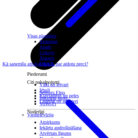
Visas planšetes
Samsung
Apple
Lenovo
Xiaomi
ONYX
Kā saņemšu atpakaļ naudu par atdotu preci?
Piederumi
Citi pakalpojumi
Vāki un ietvari
Irbuļi
Sensors Elpo
Klaviatūras un peles
Interneta sargs
Lādētāji un adapteri
VoWi-Fi
Noderīgi
Viedtelevīzija
Atpirkums
Iekārtu apdrošināšana
Atvērtais līgums