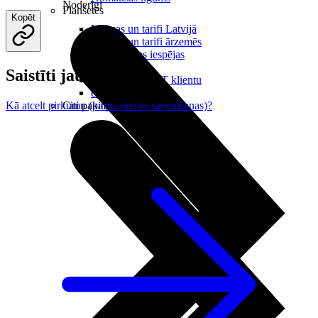
Noderīgi
Planšetes
Kopēt
Maksas un tarifi Latvijā
Maksas un tarifi ārzemēs
LMT Kartes iespējas
Kur nopirkt
Saistīti jautājumi
Kā kļūt par LMT klientu
eSIM tehnoloģija
Citi pakalpojumi
Kā atcelt pirkumu (pirms preces saņemšanas)?