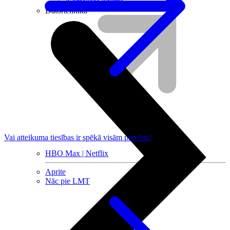
Nomaksas līgums
Datortehnika
Vai atteikuma tiesības ir spēkā visām precēm?
HBO Max | Netflix
Aprite
Nāc pie LMT