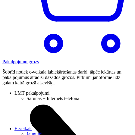
Pakalpojumu grozs
Šobrīd notiek e-veikala labiekārtošanas darbi, tāpēc iekārtas un
pakalpojumus atradīsi dažādos grozos. Pirkumi jānoformē līdz
galam katrā grozā atsevišķi.
LMT pakalpojumi
Sarunas + Internets telefonā
E-veikals
Jaunumi