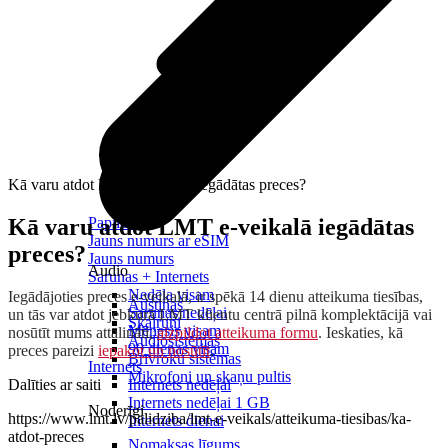
Kā varu atdot LMT e-veikalā iegādātas preces?
Kā varu atdot LMT e-veikalā iegādātas
Papildināt
Jauns numurs ar eSIM
preces?
Jauns numurs
Audio
Sarunas + Internets
Nedēļa visam
Iegādājoties preces e-veikalā, ir spēkā 14 dienu atteikuma tiesības,
Austiņas
Sarunas nedēļai
un tās var atdot jebkurā LMT klientu centrā pilnā komplektācijā vai
Skaļruņi
Mēnesis visam
nosūtīt mums attālināti,
aizpildot atteikuma formu
. Ieskaties, kā
Audiosistēmas
90 dienas visam
preces pareizi
iepakot un nosūtīt
.
Brīvroku sistēmas
Internets
Mikrofoni un skaņu pultis
Dalīties ar saiti
Internets nedēļai
Internets nedēļai 1 GB
Noderīgi
https://www.lmt.lv/palidziba/lmt-e-veikals/atteikuma-tiesibas/ka-
Internets dienai
atdot-preces
Nomaksas līgums