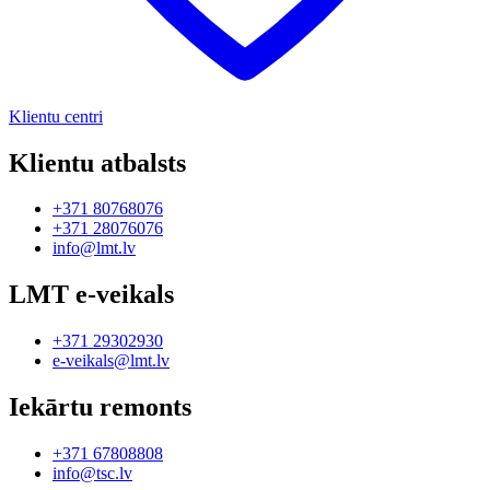
Klientu centri
Klientu atbalsts
+371 80768076
+371 28076076
info@lmt.lv
LMT e-veikals
+371 29302930
e-veikals@lmt.lv
Iekārtu remonts
+371 67808808
info@tsc.lv