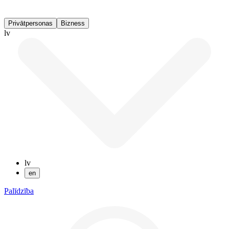
Privātpersonas
Bizness
lv
lv
en
Palīdzība