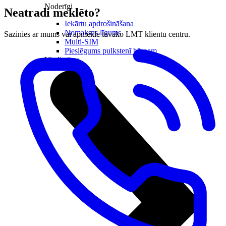
Noderīgi
Neatradi meklēto?
Iekārtu apdrošināšana
Nomaksas līgums
Sazinies ar mums vai apmeklē tuvāko LMT klientu centru.
Multi-SIM
Pieslēgums pulkstenī bērnam
Viedierīces