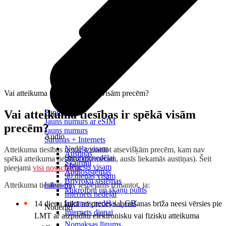
Vai atteikuma tiesības ir spēkā visām precēm?
Vai atteikuma tiesības ir spēkā visām
Papildināt
Jauns numurs ar eSIM
precēm?
Jauns numurs
Audio
Sarunas + Internets
Nedēļa visam
Atteikuma tiesības nevar izmantot atsevišķām precēm, kam nav
Austiņas
Sarunas nedēļai
spēkā atteikuma tiesības (piemēram, ausīs liekamās austiņas). Šeit
Skaļruņi
Mēnesis visam
pieejami
visi nosacījumi
.
Audiosistēmas
90 dienas visam
Brīvroku sistēmas
Atteikuma tiesības nav iespējams izmantot, ja:
Internets
Mikrofoni un skaņu pultis
Internets nedēļai
Internets nedēļai 1 GB
14 dienu laikā no preces saņemšanas brīža neesi vērsies pie
Noderīgi
Internets dienai
LMT ar aizpildītu elektronisku vai fizisku atteikuma
Nomaksas līgums