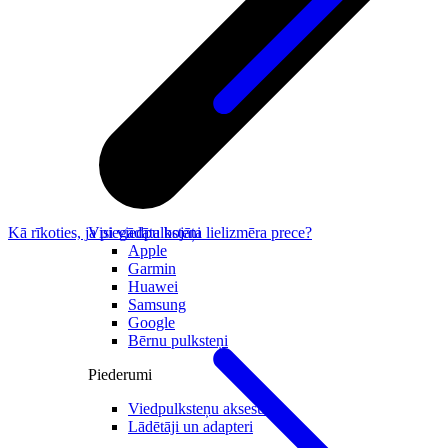
Visi viedpulksteņi
Kā rīkoties, ja piegādāta bojāta lielizmēra prece?
Apple
Garmin
Huawei
Samsung
Google
Bērnu pulksteņi
Piederumi
Viedpulksteņu aksesuāri
Lādētāji un adapteri