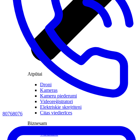
Atpūtai
Droni
Kameras
Kameru piederumi
Videoreģistratori
Elektriskie skrejriteņi
Citas viedierīces
80768076
Biznesam
Viedkase