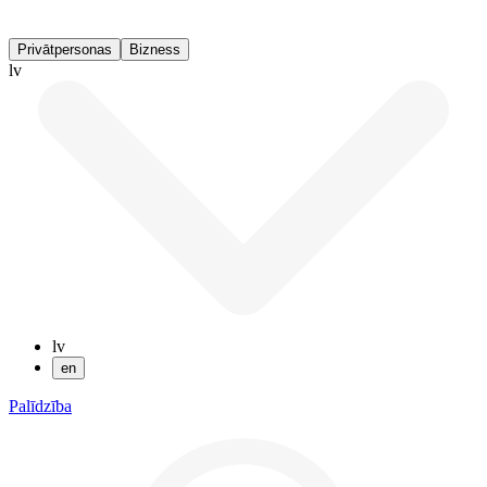
Privātpersonas
Bizness
lv
lv
en
Palīdzība