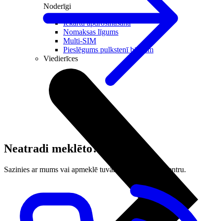
Noderīgi
Iekārtu apdrošināšana
Nomaksas līgums
Multi-SIM
Pieslēgums pulkstenī bērnam
Viedierīces
Neatradi meklēto?
Sazinies ar mums vai apmeklē tuvāko LMT klientu centru.