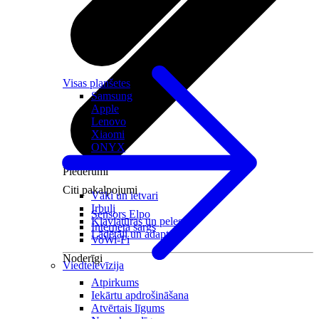
Visas planšetes
Samsung
Apple
Lenovo
Xiaomi
ONYX
Piederumi
Citi pakalpojumi
Vāki un ietvari
Irbuļi
Sensors Elpo
Klaviatūras un peles
Interneta sargs
Lādētāji un adapteri
VoWi-Fi
Noderīgi
Viedtelevīzija
Atpirkums
Iekārtu apdrošināšana
Atvērtais līgums