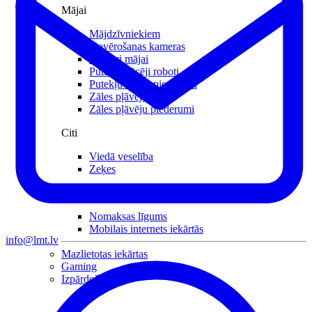
Mājai
Mājdzīvniekiem
Novērošanas kameras
Sensori mājai
Putekļu sūcēji roboti
Putekļu sūcēji piederumi
Zāles pļāvēji roboti
Zāles pļāvēju piederumi
Citi
Viedā veselība
Zeķes
Noderīgi
Nomaksas līgums
Mobilais internets iekārtās
info@lmt.lv
Mazlietotas iekārtas
Gaming
Izpārdošana