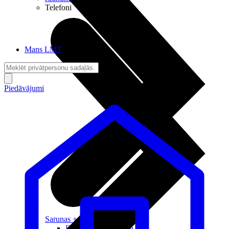
Telefoni
Mans LMT
Piedāvājumi
Sarunas + Internets
Brīvība + Neatkarība