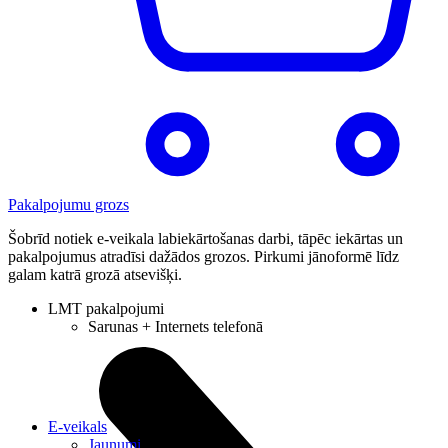
Pakalpojumu grozs
Šobrīd notiek e-veikala labiekārtošanas darbi, tāpēc iekārtas un
pakalpojumus atradīsi dažādos grozos. Pirkumi jānoformē līdz
galam katrā grozā atsevišķi.
LMT pakalpojumi
Sarunas + Internets telefonā
E-veikals
Jaunumi