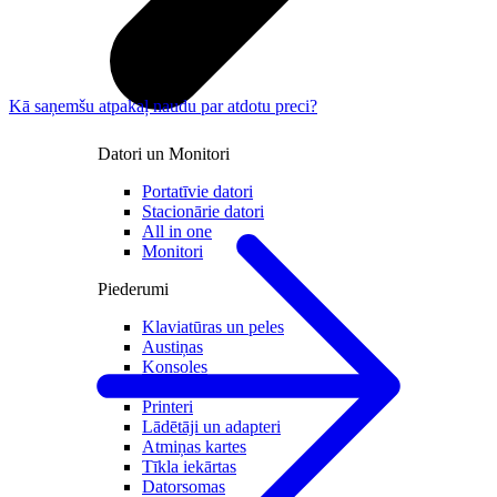
Kā saņemšu atpakaļ naudu par atdotu preci?
Datori un Monitori
Portatīvie datori
Stacionārie datori
All in one
Monitori
Piederumi
Klaviatūras un peles
Austiņas
Konsoles
Spēles un kontrolieri
Printeri
Lādētāji un adapteri
Atmiņas kartes
Tīkla iekārtas
Datorsomas