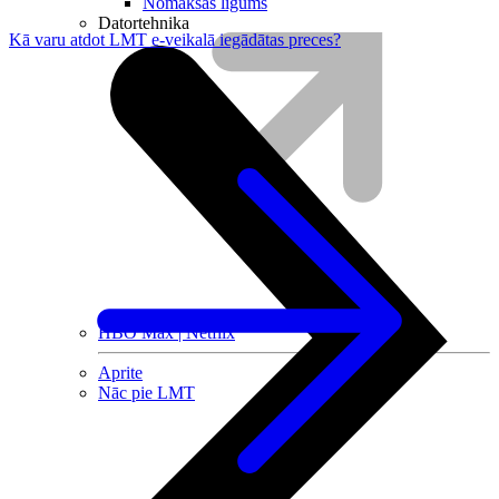
Nomaksas līgums
Datortehnika
Kā varu atdot LMT e-veikalā iegādātas preces?
HBO Max | Netflix
Aprite
Nāc pie LMT