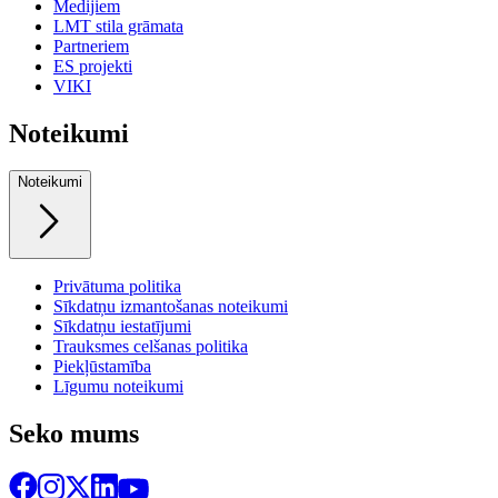
Medijiem
LMT stila grāmata
Partneriem
ES projekti
VIKI
Noteikumi
Noteikumi
Privātuma politika
Sīkdatņu izmantošanas noteikumi
Sīkdatņu iestatījumi
Trauksmes celšanas politika
Piekļūstamība
Līgumu noteikumi
Seko mums