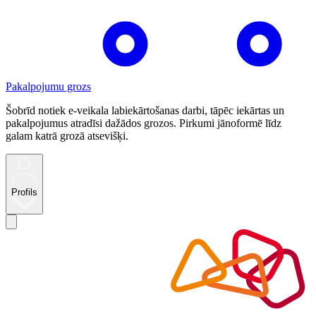
Pakalpojumu grozs
Šobrīd notiek e-veikala labiekārtošanas darbi, tāpēc iekārtas un
pakalpojumus atradīsi dažādos grozos. Pirkumi jānoformē līdz
galam katrā grozā atsevišķi.
Profils