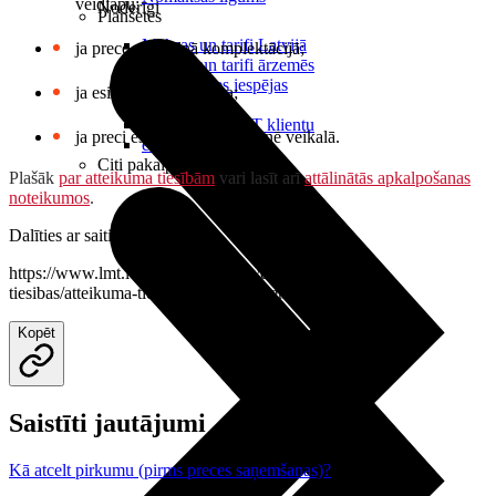
veidlapu;
Noderīgi
Planšetes
Maksas un tarifi Latvijā
ja prece nav pilnā komplektācijā;
Maksas un tarifi ārzemēs
LMT Kartes iespējas
ja esi juridiska persona;
Kur nopirkt
Kā kļūt par LMT klientu
ja preci esi iegādājies klātienē veikalā.
eSIM tehnoloģija
Citi pakalpojumi
Plašāk
par atteikuma tiesībām
vari lasīt arī
attālinātās apkalpošanas
noteikumos
.
Dalīties ar saiti
https://www.lmt.lv/palidziba/lmt-e-veikals/atteikuma-
tiesibas/atteikuma-tiesibas-visam-precem
Kopēt
Saistīti jautājumi
Kā atcelt pirkumu (pirms preces saņemšanas)?