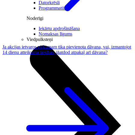
Datorkrēsli
Programmatūra
Noderīgi
Iekārtu apdrošināšana
Nomaksas līgums
Viedpulksteņi
Ja akcijas ietvaros pirkumam tika pievienota dāvana, vai, izmantojot
14 dienu atteikuma tiesības, jāatdod atpakaļ arī dāvana?