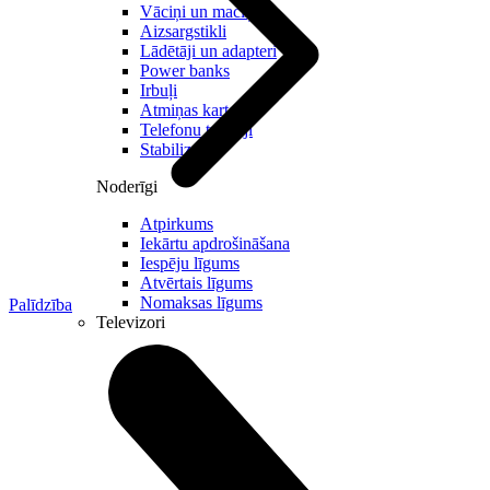
Vāciņi un maciņi
Aizsargstikli
Lādētāji un adapteri
Power banks
Irbuļi
Atmiņas kartes
Telefonu turētaji
Stabilizatori
Noderīgi
Atpirkums
Iekārtu apdrošināšana
Iespēju līgums
Atvērtais līgums
Nomaksas līgums
Palīdzība
Televizori