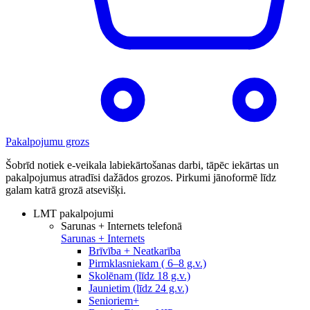
Pakalpojumu grozs
Šobrīd notiek e-veikala labiekārtošanas darbi, tāpēc iekārtas un
pakalpojumus atradīsi dažādos grozos. Pirkumi jānoformē līdz
galam katrā grozā atsevišķi.
LMT pakalpojumi
Sarunas + Internets telefonā
Sarunas + Internets
Brīvība + Neatkarība
Pirmklasniekam ( 6–8 g.v.)
Skolēnam (līdz 18 g.v.)
Jaunietim (līdz 24 g.v.)
Senioriem+