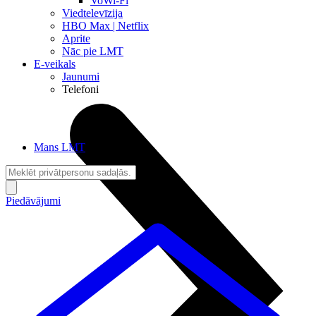
VoWi-Fi
Viedtelevīzija
HBO Max | Netflix
Aprite
Nāc pie LMT
E-veikals
Jaunumi
Telefoni
Mans LMT
Piedāvājumi