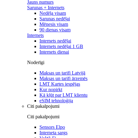
Jauns numurs
Sarunas + Internets
Nedēļa visam
Sarunas nedēļai
Mēnesis visam
90 dienas visam
Internets
Internets nedēļai
Internets nedēļai 1 GB
Internets dienai
Noderīgi
Maksas un tarifi Latvijā
Maksas un tarifi ārzemēs
LMT Kartes iespējas
Kur nopirkt
Kā kļūt par LMT klientu
eSIM tehnoloģija
Citi pakalpojumi
Citi pakalpojumi
Sensors Elpo
Interneta sargs