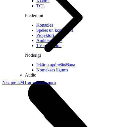
Xiaomi
TCL
Piederumi
Konsoles
Spēles un kontrolieri
Projektori
Audiosistēmas
TV piederumi
Noderīgi
Iekārtu apdrošināšana
Nomaksas līgums
Audio
Nāc pie LMT ar savu numuru