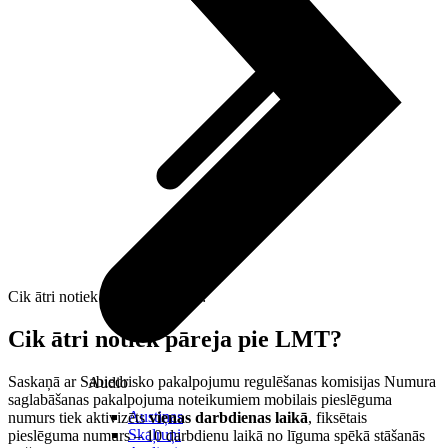
Cik ātri notiek pāreja pie LMT?
Cik ātri notiek pāreja pie LMT?
Saskaņā ar Sabiedrisko pakalpojumu regulēšanas komisijas Numura
Audio
saglabāšanas pakalpojuma noteikumiem mobilais pieslēguma
Austiņas
numurs tiek aktivizēts
vienas darbdienas laikā
, fiksētais
Skaļruņi
pieslēguma numurs – 10 darbdienu laikā no līguma spēkā stāšanās