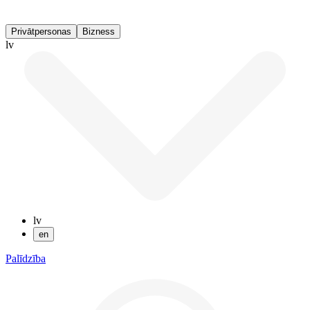
Privātpersonas
Bizness
lv
lv
en
Palīdzība