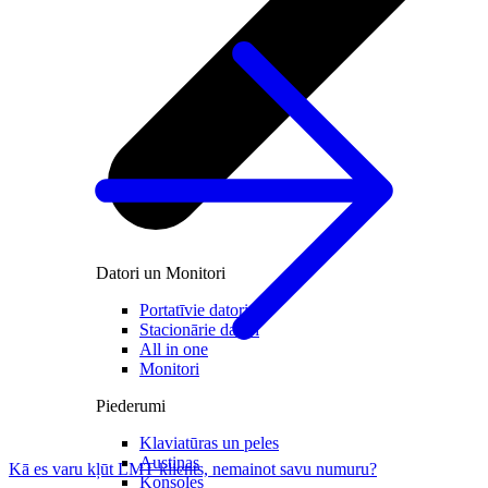
Datori un Monitori
Portatīvie datori
Stacionārie datori
All in one
Monitori
Piederumi
Klaviatūras un peles
Austiņas
Kā es varu kļūt LMT klients, nemainot savu numuru?
Konsoles