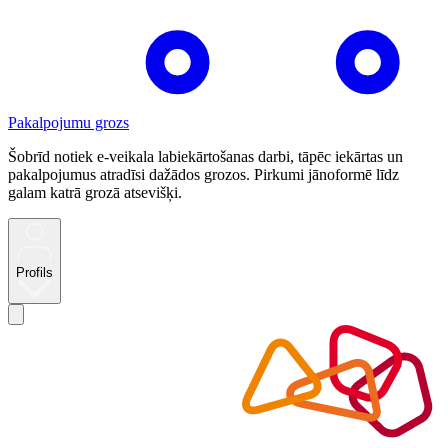
Pakalpojumu grozs
Šobrīd notiek e-veikala labiekārtošanas darbi, tāpēc iekārtas un
pakalpojumus atradīsi dažādos grozos. Pirkumi jānoformē līdz
galam katrā grozā atsevišķi.
Profils