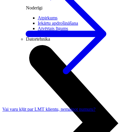
Noderīgi
Atpirkums
Iekārtu apdrošināšana
Atvērtais līgums
Nomaksas līgums
Datortehnika
Vai varu kļūt par LMT klientu, nemainot numuru?