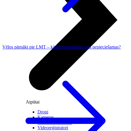
Vēlos pārnākt pie LMT – kādas formalitātes būs nepieciešamas?
Atpūtai
Droni
Kameras
Kameru piederumi
Videoreģistratori