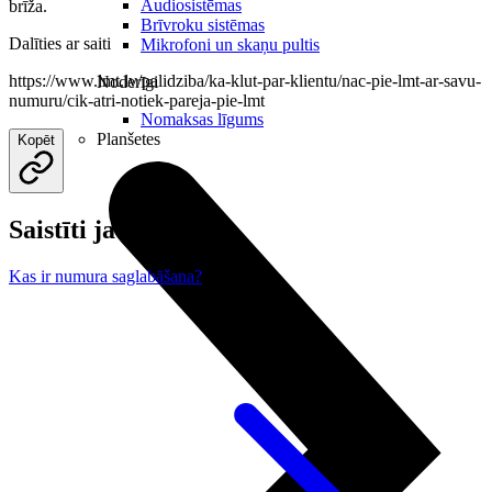
Audiosistēmas
brīža.
Brīvroku sistēmas
Dalīties ar saiti
Mikrofoni un skaņu pultis
https://www.lmt.lv/palidziba/ka-klut-par-klientu/nac-pie-lmt-ar-savu-
Noderīgi
numuru/cik-atri-notiek-pareja-pie-lmt
Nomaksas līgums
Planšetes
Kopēt
Saistīti jautājumi
Kas ir numura saglabāšana?