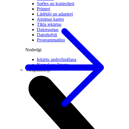
Spēles un kontrolieri
Printeri
Lādētāji un adapteri
Atmiņas kartes
Tīkla iekārtas
Datorsomas
Datorkrēsli
Programmatūra
Noderīgi
Iekārtu apdrošināšana
Nomaksas līgums
Viedpulksteņi