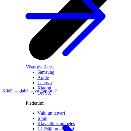
Visas planšetes
Samsung
Apple
Lenovo
Xiaomi
Kādēļ saglabāt savu numuru?
ONYX
Piederumi
Vāki un ietvari
Irbuļi
Klaviatūras un peles
Lādētāji un adapteri