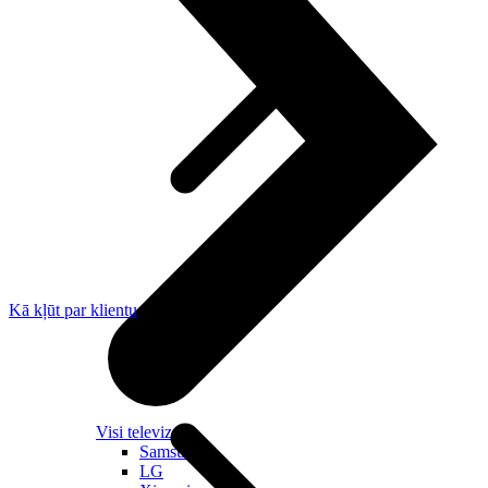
Kā kļūt par klientu
Visi televizori
Samsung
LG