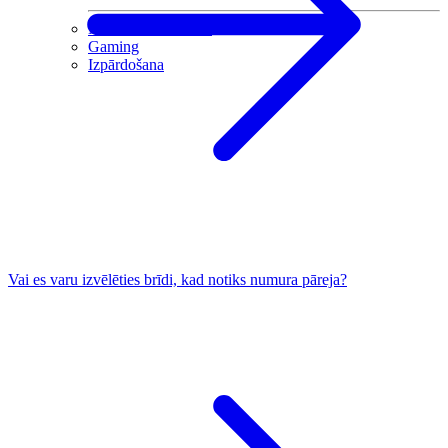
Mazlietotas iekārtas
Gaming
Izpārdošana
Vai es varu izvēlēties brīdi, kad notiks numura pāreja?