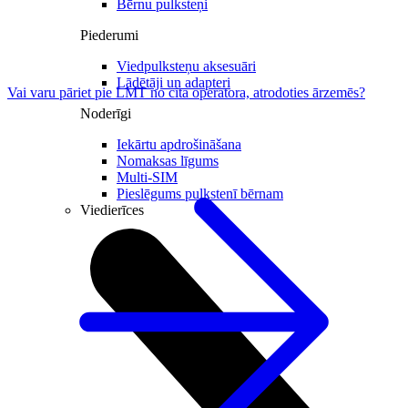
Bērnu pulksteņi
Piederumi
Viedpulksteņu aksesuāri
Lādētāji un adapteri
Vai varu pāriet pie LMT no cita operatora, atrodoties ārzemēs?
Noderīgi
Iekārtu apdrošināšana
Nomaksas līgums
Multi-SIM
Pieslēgums pulkstenī bērnam
Viedierīces