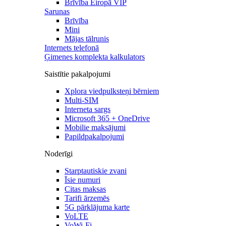
Brīvība Eiropā VIP
Sarunas
Brīvība
Mini
Mājas tālrunis
Internets telefonā
Ģimenes komplekta kalkulators
Saistītie pakalpojumi
Xplora viedpulksteņi bērniem
Multi-SIM
Interneta sargs
Microsoft 365 + OneDrive
Mobilie maksājumi
Papildpakalpojumi
Noderīgi
Starptautiskie zvani
Īsie numuri
Citas maksas
Tarifi ārzemēs
5G pārklājuma karte
VoLTE
VoWi-Fi