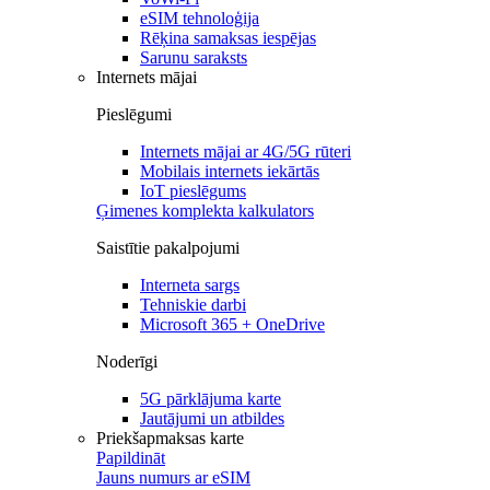
eSIM tehnoloģija
Rēķina samaksas iespējas
Sarunu saraksts
Internets mājai
Pieslēgumi
Internets mājai ar 4G/5G rūteri
Mobilais internets iekārtās
IoT pieslēgums
Ģimenes komplekta kalkulators
Saistītie pakalpojumi
Interneta sargs
Tehniskie darbi
Microsoft 365 + OneDrive
Noderīgi
5G pārklājuma karte
Jautājumi un atbildes
Priekšapmaksas karte
Papildināt
Jauns numurs ar eSIM