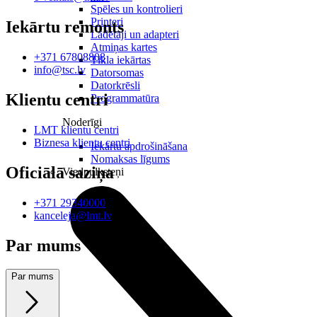
Spēles un kontrolieri
Printeri
Iekārtu remonts
Lādētāji un adapteri
Atmiņas kartes
+371 67808808
Tīkla iekārtas
info@tsc.lv
Datorsomas
Datorkrēsli
Klientu centri
Programmatūra
Noderīgi
LMT klientu centri
Biznesa klientu centri
Iekārtu apdrošināšana
Nomaksas līgums
Oficiālā saziņa
Viedpulksteņi
+371 29340000
kanceleja@lmt.lv
Par mums
Par mums