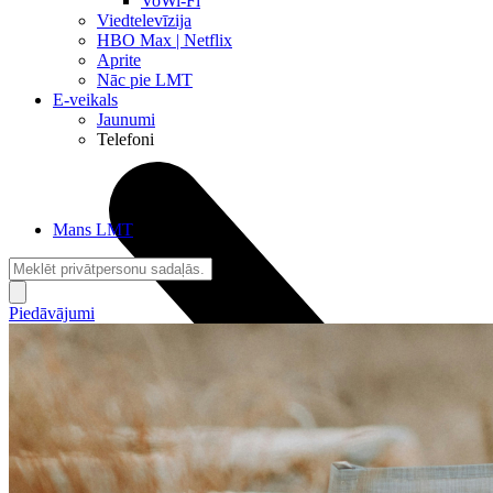
VoWi-Fi
Viedtelevīzija
HBO Max | Netflix
Aprite
Nāc pie LMT
E-veikals
Jaunumi
Telefoni
Mans LMT
Piedāvājumi