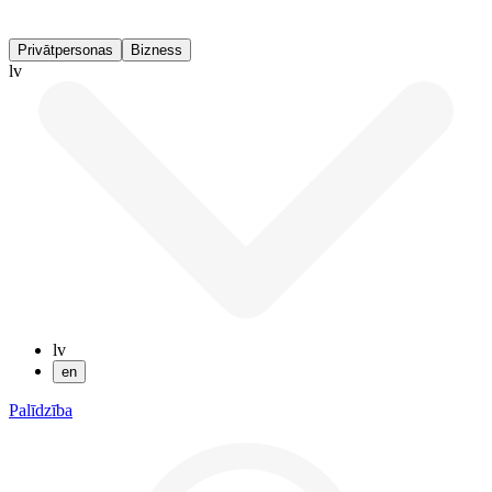
Privātpersonas
Bizness
lv
lv
en
Palīdzība