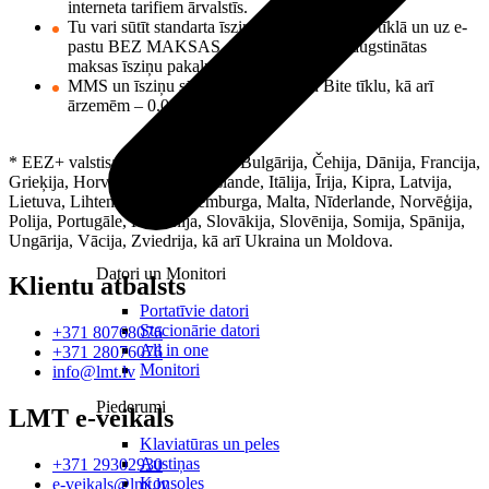
interneta tarifiem ārvalstīs.
Tu vari sūtīt standarta īsziņas un MMS LMT tīklā un uz e-
pastu BEZ MAKSAS, kā arī izmantot paaugstinātas
maksas īsziņu pakalpojumus.
MMS un īsziņu sūtīšana uz Tele2 un Bite tīklu, kā arī
ārzemēm – 0.06 €/gab.
* EEZ+ valstis: Austrija, Beļģija, Bulgārija, Čehija, Dānija, Francija,
Grieķija, Horvātija, Igaunija, Islande, Itālija, Īrija, Kipra, Latvija,
Lietuva, Lihtenšteina, Luksemburga, Malta, Nīderlande, Norvēģija,
Polija, Portugāle, Rumānija, Slovākija, Slovēnija, Somija, Spānija,
Ungārija, Vācija, Zviedrija, kā arī Ukraina un Moldova.
Datori un Monitori
Klientu atbalsts
Portatīvie datori
Stacionārie datori
+371 80768076
All in one
+371 28076076
Monitori
info@lmt.lv
Piederumi
LMT e-veikals
Klaviatūras un peles
Austiņas
+371 29302930
Konsoles
e-veikals@lmt.lv