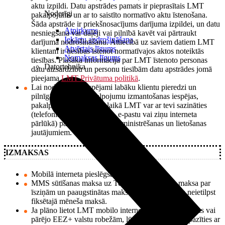
aktu izpildi. Datu apstrādes pamats ir pieprasītais LMT
Noderīgi
pakalpojums un ar to saistīto normatīvo aktu īstenošana.
Šāda apstrāde ir priekšnosacījums darījuma izpildei, un datu
Atpirkums
nesniegšana var daļēji vai pilnībā kavēt vai pārtraukt
Iekārtu apdrošināšana
darījuma nodrošināšanu. Attiecībā uz saviem datiem LMT
Atvērtais līgums
klientam ir tiesības īstenot normatīvajos aktos noteiktās
Nomaksas līgums
tiesības. Plašāka informācija par LMT īstenoto personas
Datortehnika
datu aizsardzību un personu tiesībām datu apstrādes jomā
pieejama
LMT Privātuma politikā
.
Lai nodrošinātu iespējami labāku klientu pieredzi un
pilnīgākas LMT pakalpojumu izmantošanas iespējas,
pakalpojumu lietošanas laikā LMT var ar tevi sazināties
(telefoniski, nosūtot īsziņu, e-pastu vai ziņu interneta
pārlūkā) par pakalpojuma administrēšanas un lietošanas
jautājumiem.
IZMAKSAS
Mobilā interneta pieslēgšana – bez maksas.
MMS sūtīšanas maksa uz Tele 2 un Bite tīklu, maksa par
īsziņām un paaugstinātas maksas pakalpojumiem neietilpst
fiksētajā mēneša maksā.
Ja plāno lietot LMT mobilo internetu arī ārpus Latvijas vai
pārējo EEZ+ valstu robežām, lūdzam savlaicīgi iepazīties ar