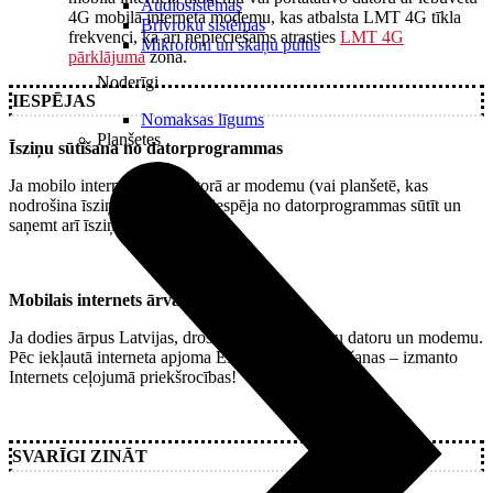
Audiosistēmas
4G mobilā interneta modemu, kas atbalsta LMT 4G tīkla
Brīvroku sistēmas
frekvenci, kā arī nepieciešams atrasties
LMT 4G
Mikrofoni un skaņu pultis
pārklājuma
zonā.
Noderīgi
IESPĒJAS
Nomaksas līgums
Planšetes
Īsziņu sūtīšana no datorprogrammas
Ja mobilo internetu lieto datorā ar modemu (vai planšetē, kas
nodrošina īsziņu sūtīšanu), ir iespēja no datorprogrammas sūtīt un
saņemt arī īsziņas.
Mobilais internets ārvalstīs
Ja dodies ārpus Latvijas, droši ņem līdzi arī savu datoru un modemu.
Pēc iekļautā interneta apjoma EEZ+ valstīs iztērēšanas – izmanto
Internets ceļojumā priekšrocības!
SVARĪGI ZINĀT