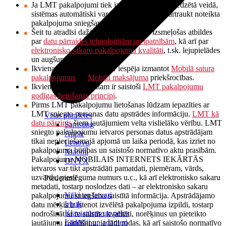
Ja LMT pakalpojumi tiek izmantoti tam neparedzētā veidā,
sistēmas automātiski var ierobežot vai pat pārtraukt noteikta
pakalpojuma sniegšanu.
Šeit tu atradīsi dažādus jautājumus un izsmeļošas atbildes
par
datu pārraides tehnoloģijām un īpatnībām
, kā arī par
elektronisko sakaru pakalpojumu kvalitāti
, t.sk. lejupielādes
un augšupielādes ātrumiem.
Ikvienam LMT klientam ir iespēja izmantot
Mobilā satura
pakalpojumus
un
Mobilā maksājuma
priekšrocības.
Ikvienam LMT klientam ir saistoši
LMT pakalpojumu
godīgas lietošanas principi
.
Pirms LMT pakalpojumu lietošanas lūdzam iepazīties ar
LMT sniegto personas datu apstrādes informāciju.
LMT kā
Visas planšetes
datu pārzinis
šiem jautājumiem velta vislielāko vērību. LMT
Samsung
sniegto pakalpojumu ietvaros personas datus apstrādājam
Apple
tikai nepieciešamajā apjomā un laika periodā, kas izriet no
Lenovo
pakalpojuma būtības un saistošo normatīvo aktu prasībām.
Xiaomi
Pakalpojuma MOBILAIS INTERNETS IEKĀRTĀS
ONYX
ietvaros var tikt apstrādāti pamatdati, piemēram, vārds,
uzvārds, pieslēguma numurs u.c., kā arī elektronisko sakaru
Piederumi
metadati, tostarp noslodzes dati – ar elektronisko sakaru
Vāki un ietvari
pakalpojumu sniegšanu saistītā informācija. Apstrādājamo
Irbuļi
datu mērķis ir īstenot izvēlētā pakalpojuma izpildi, tostarp
Klaviatūras un peles
nodrošināt ar to saistīto kvalitāti, norēķinus un pieteikto
Lādētāji un adapteri
jautājumu risināšanu, ja tādi rodas, kā arī saistošo normatīvo