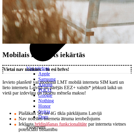
Mobilais internets iekārtās
Visi telefoni
Vietai nav nozīmes – tu esi brīvs!
Apple
Samsung
Ievieto planšetē vai modemā LMT mobilā interneta SIM karti un
Xiaomi
lieto internetu Latvijā un pārējās EEZ+ valstīs* jebkurā laikā un
POCO
vietā par izdevīgu un fiksētu mēneša maksu!
Google
Nothing
Honor
Nokia
Plašākais 5G un 4G tīkla pārklājums Latvijā
Doro
Nav noteikts interneta ātruma ierobežojums
Iekļauta
brīdināšanas funkcionalitāte
par interneta vietnes
Piederumi
potenciālo bīstamību