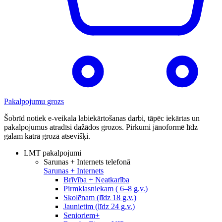
Pakalpojumu grozs
Šobrīd notiek e-veikala labiekārtošanas darbi, tāpēc iekārtas un
pakalpojumus atradīsi dažādos grozos. Pirkumi jānoformē līdz
galam katrā grozā atsevišķi.
LMT pakalpojumi
Sarunas + Internets telefonā
Sarunas + Internets
Brīvība + Neatkarība
Pirmklasniekam ( 6–8 g.v.)
Skolēnam (līdz 18 g.v.)
Jaunietim (līdz 24 g.v.)
Senioriem+