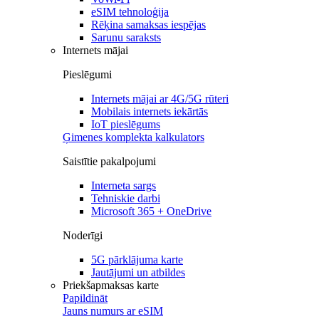
eSIM tehnoloģija
Rēķina samaksas iespējas
Sarunu saraksts
Internets mājai
Pieslēgumi
Internets mājai ar 4G/5G rūteri
Mobilais internets iekārtās
IoT pieslēgums
Ģimenes komplekta kalkulators
Saistītie pakalpojumi
Interneta sargs
Tehniskie darbi
Microsoft 365 + OneDrive
Noderīgi
5G pārklājuma karte
Jautājumi un atbildes
Priekšapmaksas karte
Papildināt
Jauns numurs ar eSIM