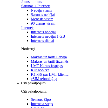
Jauns numurs
Sarunas + Internets
Nedēļa visam
Sarunas nedēļai
Mēnesis visam
90 dienas visam
Internets
Internets nedēļai
Internets nedēļai 1 GB
Internets dienai
Noderīgi
Maksas un tarifi Latvijā
Maksas un tarifi ārzemēs
LMT Kartes iespējas
Kur nopirkt
Kā kļūt par LMT klientu
eSIM tehnoloģija
Citi pakalpojumi
Citi pakalpojumi
Sensors Elpo
Interneta sargs