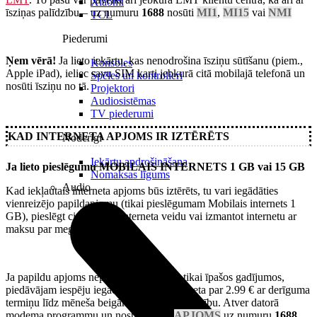
Xiaomi
īsziņas palīdzību – uz numuru
1688
nosūti
MI1
,
MI15
vai
NMI
TCL
Piederumi
Ņem vērā!
Ja lieto iekārtu, kas nenodrošina īsziņu sūtīšanu (piem.,
Konsoles
Apple iPad), ieliec savu SIM karti jebkurā citā mobilajā telefonā un
Spēles un kontrolieri
nosūti īsziņu no tā.
Projektori
Audiosistēmas
TV piederumi
KAD INTERNETA APJOMS IR IZTĒRĒTS
Noderīgi
Iekārtu apdrošināšana
Ja lieto pieslēgumu MOBILAIS INTERNETS 1 GB vai 15 GB
Nomaksas līgums
Audio
Kad iekļautais interneta apjoms būs iztērēts, tu vari iegādāties
vienreizējo papildapjomu (tikai pieslēgumam Mobilais internets 1
GB), pieslēgt citu mobilā interneta veidu vai izmantot internetu ar
maksu par megabaitu.
Ja papildu apjoms nepieciešams reti vai tikai īpašos gadījumos,
piedāvājam iespēju iegādāties 1 GB interneta par 2.99 € ar derīguma
termiņu līdz mēneša beigām ar īsziņas palīdzību. Atver datorā
modema programmu un nosūti īsziņu
APJOMS
uz numuru
1688
.