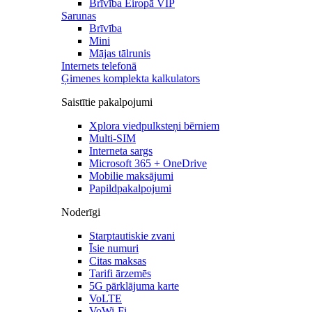
Brīvība Eiropā VIP
Sarunas
Brīvība
Mini
Mājas tālrunis
Internets telefonā
Ģimenes komplekta kalkulators
Saistītie pakalpojumi
Xplora viedpulksteņi bērniem
Multi-SIM
Interneta sargs
Microsoft 365 + OneDrive
Mobilie maksājumi
Papildpakalpojumi
Noderīgi
Starptautiskie zvani
Īsie numuri
Citas maksas
Tarifi ārzemēs
5G pārklājuma karte
VoLTE
VoWi-Fi