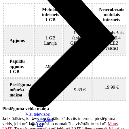
Mobilais
Mobilais
Neierobežots
internets
internets
mobilais
1 GB
15 GB
internets
15 GB
Neierobežots
1 GB
(t.sk. 15
(t.sk. 29.4
Apjoms
Latvijā
GB EEZ+
GB EEZ+
valstīs)
valstīs)
Papildu
apjoms
2.99 €
–
–
1 GB
Pieslēguma
19.99 €
mēneša
2.99 €
9.89 €
maksa
Pieslēguma veida maiņa
Visi televizori
Ja izrādīsies, ka tev piemērotāks kāds cits interneta pieslēguma
Samsung
veids, jebkurā laikā varēsi to nomainīt – visērtāk to izdarīt
Mans
LG
LMT
. To pašu var paveikt arī jebkurā LMT klientu centrā, kā arī ar