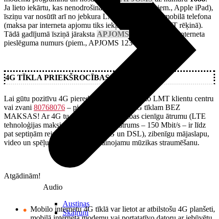
Ja lieto iekārtu, kas nenodrošina īsziņu sūtīšanu (piem., Apple iPad),
īsziņu var nosūtīt arī no jebkura LMT pēcapmaksas mobilā telefona
(maksa par interneta apjomu tiks iekļauta šī klienta LMT rēķinā).
Tādā gadījumā īsziņā jāraksta
APJOMS
un tava mobilā interneta
pieslēguma numurs (piem., APJOMS 12345678).
4G TĪKLA PRIEKŠROCĪBAS
Lai gūtu pozitīvu 4G pieredzi, dodies uz tuvāko LMT klientu centru
vai zvani
80768076
– pieslēgsim atbalstu 4G tīklam BEZ
MAKSAS! Ar 4G tu varēsi baudīt ievērības cienīgu ātrumu (LTE
tehnoloģijas maksimālais teorētiskais ātrums – 150 Mbit/s – ir līdz
pat septiņām reizēm lielāks nekā 3G un DSL), zibenīgu mājaslapu,
video un spēļu ielādi, kā arī nevainojamu mūzikas straumēšanu.
Atgādinām!
Audio
Austiņas
Mobilo internetu 4G tīklā var lietot ar atbilstošu 4G planšeti,
Skaļruņi
mobilā interneta modemu vai portatatīvo datoru ar iebūvētu