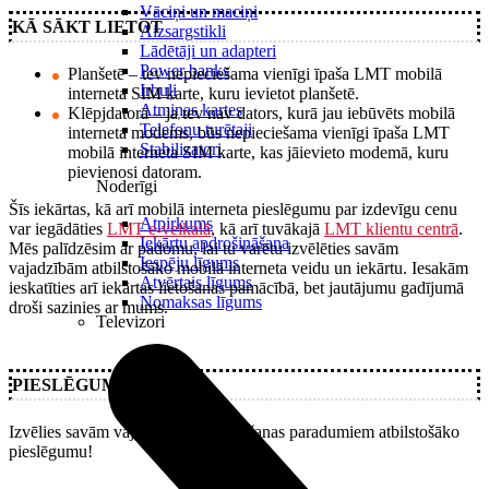
Vāciņi un maciņi
KĀ SĀKT LIETOT
Aizsargstikli
Lādētāji un adapteri
Power banks
Planšetē – tev nepieciešama vienīgi īpaša LMT mobilā
Irbuļi
interneta SIM karte, kuru ievietot planšetē.
Atmiņas kartes
Klēpjdatorā – ja tev nav dators, kurā jau iebūvēts mobilā
Telefonu turētaji
interneta modems, būs nepieciešama vienīgi īpaša LMT
Stabilizatori
mobilā interneta SIM karte, kas jāievieto modemā, kuru
pievienosi datoram.
Noderīgi
Šīs iekārtas, kā arī mobilā interneta pieslēgumu par izdevīgu cenu
Atpirkums
var iegādāties
LMT e-veikalā
, kā arī tuvākajā
LMT klientu centrā
.
Iekārtu apdrošināšana
Mēs palīdzēsim ar padomu, lai tu varētu izvēlēties savām
Iespēju līgums
vajadzībām atbilstošāko mobilā interneta veidu un iekārtu. Iesakām
Atvērtais līgums
ieskatīties arī iekārtas lietošanas pamācībā, bet jautājumu gadījumā
Nomaksas līgums
droši sazinies ar mums.
Televizori
PIESLĒGUMA VEIDI
Izvēlies savām vajadzībām un lietošanas paradumiem atbilstošāko
pieslēgumu!