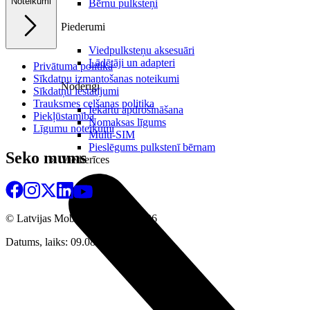
Noteikumi
Bērnu pulksteņi
Piederumi
Viedpulksteņu aksesuāri
Lādētāji un adapteri
Privātuma politika
Sīkdatņu izmantošanas noteikumi
Noderīgi
Sīkdatņu iestatījumi
Trauksmes celšanas politika
Iekārtu apdrošināšana
Piekļūstamība
Nomaksas līgums
Līgumu noteikumi
Multi-SIM
Pieslēgums pulkstenī bērnam
Seko mums
Viedierīces
© Latvijas Mobilais Telefons
2026
Datums, laiks: 09.08.2026 13:12