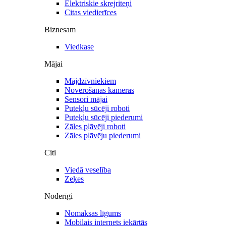
Elektriskie skrejriteņi
Citas viedierīces
Biznesam
Viedkase
Mājai
Mājdzīvniekiem
Novērošanas kameras
Sensori mājai
Putekļu sūcēji roboti
Putekļu sūcēji piederumi
Zāles pļāvēji roboti
Zāles pļāvēju piederumi
Citi
Viedā veselība
Zeķes
Noderīgi
Nomaksas līgums
Mobilais internets iekārtās