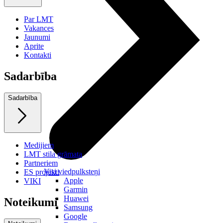
Par LMT
Vakances
Jaunumi
Aprite
Kontakti
Sadarbība
Sadarbība
Medijiem
LMT stila grāmata
Partneriem
Visi viedpulksteņi
ES projekti
Apple
VIKI
Garmin
Huawei
Noteikumi
Samsung
Google