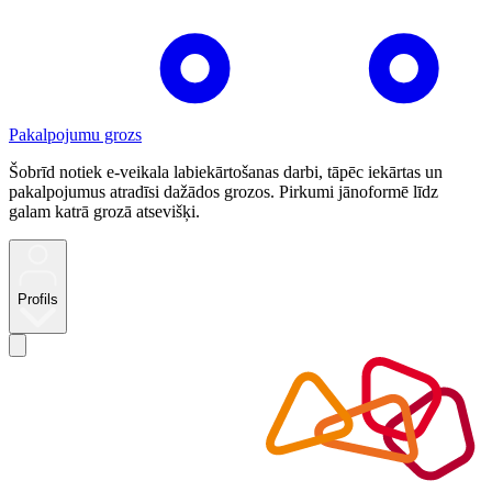
Pakalpojumu grozs
Šobrīd notiek e-veikala labiekārtošanas darbi, tāpēc iekārtas un
pakalpojumus atradīsi dažādos grozos. Pirkumi jānoformē līdz
galam katrā grozā atsevišķi.
Profils