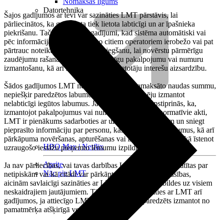
Nomaksas līgums
Datortehnika
Šajos gadījumos ar tevi var sazināties LMT pārstāvis, lai
pārliecinātos, ka galiekārta tiek lietota labticīgi un ar īpašnieka
piekrišanu. Taču var būt arī gadījumi, kad sistēma automātiski vai
pēc informācijas saņemšanas no citiem operatoriem ierobežo vai pat
pārtrauc noteikta pakalpojuma sniegšanu, lai novērstu pārmērīgu
zaudējumu rašanās iespēju, nelabticīgu pakalpojumu vai numuru
izmantošanu, kā arī nodrošinātu citu lietotāju interešu aizsardzību.
Šādos gadījumos LMT neatmaksā klienta samaksāto naudas summu,
nepiešķir paredzētos labumus, kā arī liedz iespēju izmantot
nelabticīgi iegūtos labumus. Ja pārbaudes laikā apstiprinās, ka,
izmantojot pakalpojumus vai numurus, ir pārkāpti normatīvie akti,
LMT ir pienākums sadarboties ar uzraudzības iestādēm un sniegt
pieprasīto informāciju par personu, kas pieļāvusi pārkāpumus, kā arī
pārkāpuma novēršanas, apturēšanas vai izmeklēšanas nolūkā īstenot
HBO Max | Netflix
uzraugošo iestāžu pieņemto lēmumu izpildi.
Aprite
Ja nav pārliecības, vai tavas darbības LMT tīklā tiks uzskatītas par
Nāc pie LMT
netipiskām vai kā citādi var pārkāpt normatīvo aktu prasības,
aicinām savlaicīgi sazināties ar LMT, lai saņemtu atbildes uz visiem
neskaidrajiem jautājumiem. Tāpat aicinām sazināties ar LMT arī
gadījumos, ja attiecīgo LMT pakalpojumu ir paredzēts izmantot no
pamatmērķa atšķirīgā veidā.