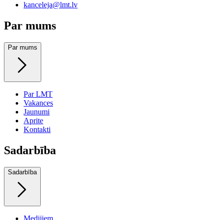
kanceleja@lmt.lv
Par mums
Par mums
Par LMT
Vakances
Jaunumi
Aprite
Kontakti
Sadarbība
Sadarbība
Medijiem