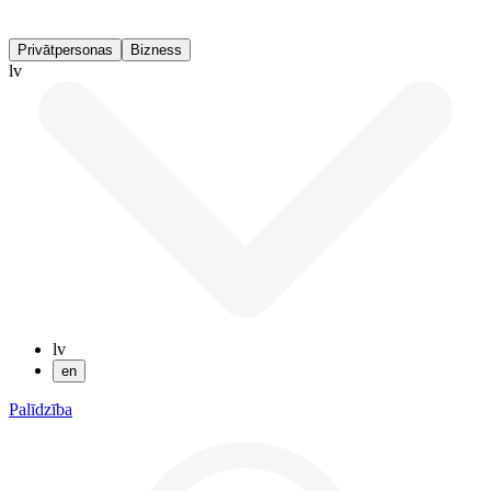
Privātpersonas
Bizness
lv
lv
en
Palīdzība