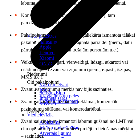
labuma gūšanai vai citu prettiesisku darbību veikšanai.
Konstatēta pakalpojumu izmantošana pretēji tam
paredzētajam mērķim un/vai veidam.
Pakalpojums, SIM karte un/vai galiekārta izmantota tālākai
Visas planšetes
Samsung
pakalpojumu sniegšanai vai signāla pārraidei (piem., datu
Apple
pārraides tālāka sniegšana trešajām personām u.c.).
Lenovo
Xiaomi
Veikti vai saņemti gari, vienveidīgi, līdzīgi, atkārtoti vai
ONYX
citādi netipiski zvani vai ziņojumi (piem., e-pasti, īsziņas,
Piederumi
MMS u.c.).
Citi pakalpojumi
Vāki un ietvari
Zvanu vai ziņojumu mērķis nav bijis sazināties.
Irbuļi
Sensors Elpo
Klaviatūras un peles
Interneta sargs
Lādētāji un adapteri
Zvani vai ziņojumi izmantoti reklāmai, komerciālu
VoWi-Fi
paziņojumu sūtīšanai vai komercdarbībai.
Noderīgi
Viedtelevīzija
Zvani vai ziņojumi izmantoti labumu gūšanai no LMT vai
Atpirkums
Iekārtu apdrošināšana
citu operatoru pakalpojumiem pretēji to lietošanas mērķim
Atvērtais līgums
– sazināties.