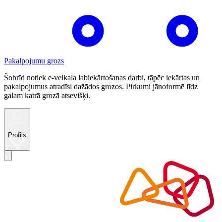
Pakalpojumu grozs
Šobrīd notiek e-veikala labiekārtošanas darbi, tāpēc iekārtas un
pakalpojumus atradīsi dažādos grozos. Pirkumi jānoformē līdz
galam katrā grozā atsevišķi.
Profils