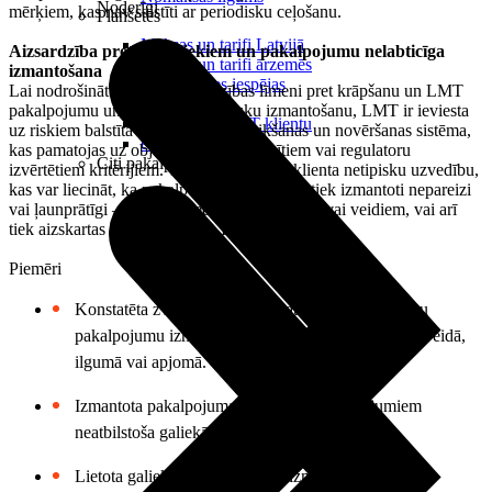
Noderīgi
mērķiem, kas nav saistīti ar periodisku ceļošanu.
Planšetes
Maksas un tarifi Latvijā
Aizsardzība pret krāpniekiem un pakalpojumu nelabticīga
Maksas un tarifi ārzemēs
izmantošana
LMT Kartes iespējas
Lai nodrošinātu augstu aizsardzības līmeni pret krāpšanu un LMT
Kur nopirkt
pakalpojumu un numuru prettiesisku izmantošanu, LMT ir ieviesta
Kā kļūt par LMT klientu
uz riskiem balstīta krāpniecības noteikšanas un novēršanas sistēma,
eSIM tehnoloģija
kas pamatojas uz objektīviem, tirgū atzītiem vai regulatoru
Citi pakalpojumi
izvērtētiem kritērijiem. Tā ļauj identificēt klienta netipisku uzvedību,
kas var liecināt, ka pakalpojumi vai numuri tiek izmantoti nepareizi
vai ļaunprātīgi – pretēji paredzētajam mērķim vai veidiem, vai arī
tiek aizskartas citu lietotāju un LMT intereses.
Piemēri
Konstatēta zvanu, ziņojumu, datu pārraides vai citu
pakalpojumu izmantošana lietotājiem neraksturīgā veidā,
ilgumā vai apjomā.
Izmantota pakalpojuma saņemšanas nosacījumiem
neatbilstoša galiekārta.
Lietota galiekārta, kas iepriekš izmantota nelabticīgi