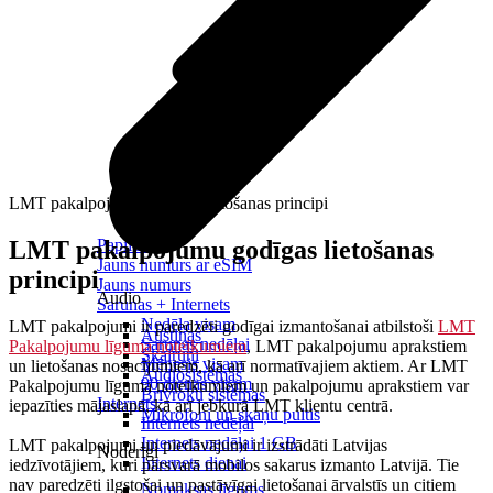
LMT pakalpojumu godīgas lietošanas principi
LMT pakalpojumu godīgas lietošanas
Papildināt
Jauns numurs ar eSIM
principi
Jauns numurs
Audio
Sarunas + Internets
Nedēļa visam
LMT pakalpojumi ir
paredzēti godīgai izmantošanai atbilstoši
LMT
Austiņas
Sarunas nedēļai
Pakalpojumu līguma noteikumiem
, LMT pakalpojumu aprakstiem
Skaļruņi
Mēnesis visam
un lietošanas nosacījumiem, kā arī normatīvajiem aktiem. Ar LMT
Audiosistēmas
90 dienas visam
Pakalpojumu līguma noteikumiem un pakalpojumu aprakstiem var
Brīvroku sistēmas
Internets
iepazīties mājaslapā, kā arī jebkurā LMT klientu centrā.
Mikrofoni un skaņu pultis
Internets nedēļai
Internets nedēļai 1 GB
LMT pakalpojumi un piedāvājumi ir izstrādāti Latvijas
Noderīgi
Internets dienai
iedzīvotājiem, kuri pārsvarā mobilos sakarus izmanto Latvijā. Tie
nav paredzēti ilgstošai un pastāvīgai lietošanai ārvalstīs un citiem
Nomaksas līgums