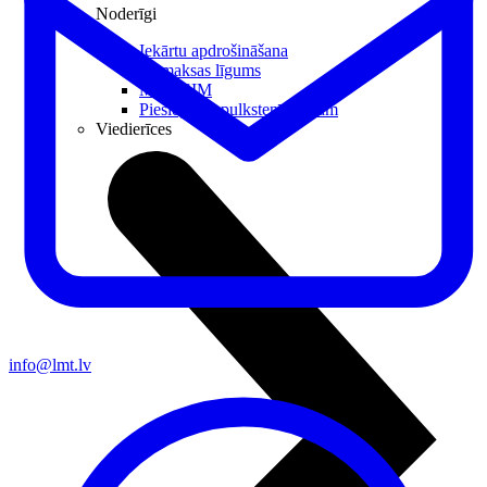
Noderīgi
Iekārtu apdrošināšana
Nomaksas līgums
Multi-SIM
Pieslēgums pulkstenī bērnam
Viedierīces
info@lmt.lv