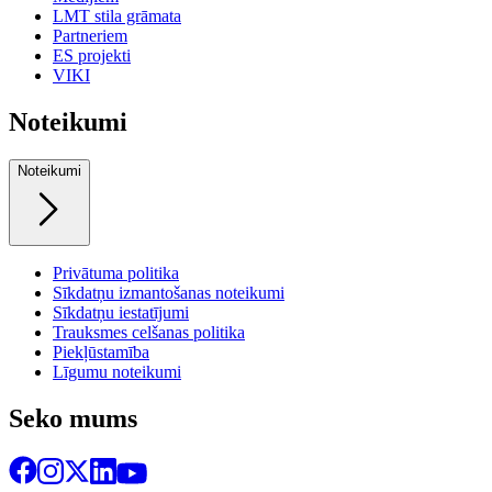
LMT stila grāmata
Partneriem
ES projekti
VIKI
Noteikumi
Noteikumi
Privātuma politika
Sīkdatņu izmantošanas noteikumi
Sīkdatņu iestatījumi
Trauksmes celšanas politika
Piekļūstamība
Līgumu noteikumi
Seko mums