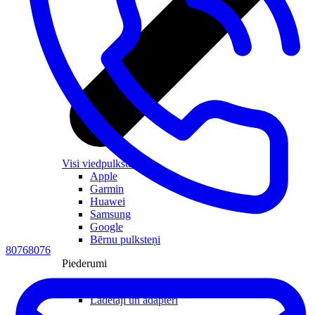
Visi viedpulksteņi
Apple
Garmin
Huawei
Samsung
Google
Bērnu pulksteņi
80768076
Piederumi
Viedpulksteņu aksesuāri
Lādētāji un adapteri