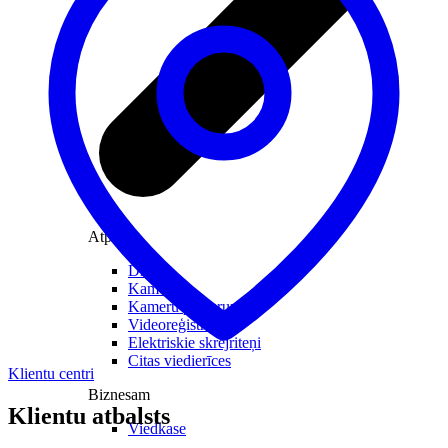
Atpūtai
Droni
Kameras
Kameru piederumi
Videoreģistratori
Elektriskie skrejriteņi
Citas viedierīces
Klientu centri
Biznesam
Klientu atbalsts
Viedkase