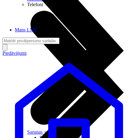
Telefoni
Mans LMT
Piedāvājumi
Sarunas + Internets
Brīvība + Neatkarība