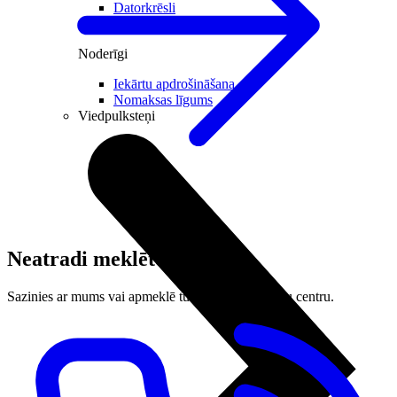
Datorkrēsli
Programmatūra
Noderīgi
Iekārtu apdrošināšana
Nomaksas līgums
Viedpulksteņi
Neatradi meklēto?
Sazinies ar mums vai apmeklē tuvāko LMT klientu centru.