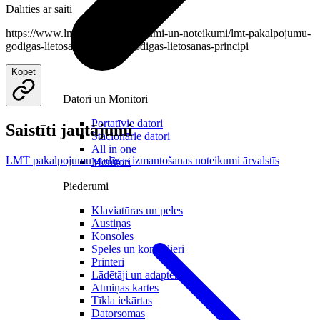
Dalīties ar saiti
https://www.lmt.lv/palidziba/ligumi-un-noteikumi/lmt-pakalpojumu-
godigas-lietosanas-principi/godigas-lietosanas-principi
Kopēt
Datori un Monitori
Portatīvie datori
Saistīti jautājumi
Stacionārie datori
All in one
LMT pakalpojumu godīgas izmantošanas noteikumi ārvalstīs
Monitori
Piederumi
Klaviatūras un peles
Austiņas
Konsoles
Spēles un kontrolieri
Printeri
Lādētāji un adapteri
Atmiņas kartes
Tīkla iekārtas
Datorsomas