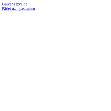
Galvenā izvēlne
Pāriet uz lapas saturu