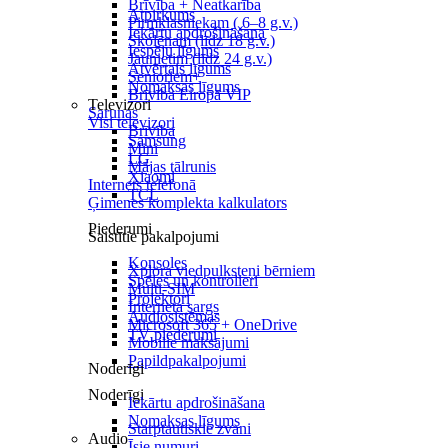
Brīvība + Neatkarība
Atpirkums
Pirmklasniekam ( 6–8 g.v.)
Iekārtu apdrošināšana
Skolēnam (līdz 18 g.v.)
Iespēju līgums
Jaunietim (līdz 24 g.v.)
Atvērtais līgums
Senioriem+
Nomaksas līgums
Brīvība Eiropā VIP
Televizori
Sarunas
Visi televizori
Brīvība
Samsung
Mini
LG
Mājas tālrunis
Xiaomi
Internets telefonā
TCL
Ģimenes komplekta kalkulators
Piederumi
Saistītie pakalpojumi
Konsoles
Xplora viedpulksteņi bērniem
Spēles un kontrolieri
Multi-SIM
Projektori
Interneta sargs
Audiosistēmas
Microsoft 365 + OneDrive
TV piederumi
Mobilie maksājumi
Papildpakalpojumi
Noderīgi
Noderīgi
Iekārtu apdrošināšana
Nomaksas līgums
Starptautiskie zvani
Audio
Īsie numuri