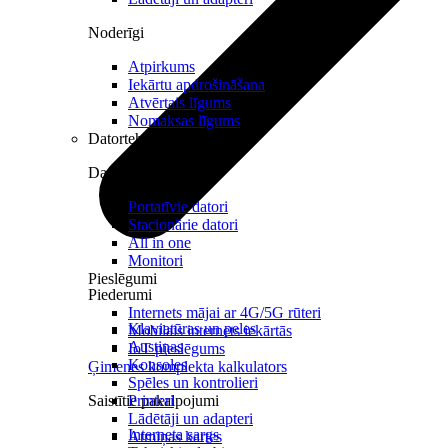
Noderīgi
Atpirkums
Iekārtu apdrošināšana
Atvērtais līgums
Nomaksas līgums
Datortehnika
Datori un Monitori
Portatīvie datori
Stacionārie datori
All in one
Monitori
Pieslēgumi
Piederumi
Internets mājai ar 4G/5G rūteri
Klaviatūras un peles
Mobilais internets iekārtās
Austiņas
IoT pieslēgums
Konsoles
Ģimenes komplekta kalkulators
Spēles un kontrolieri
Saistītie pakalpojumi
Printeri
Lādētāji un adapteri
Interneta sargs
Atmiņas kartes