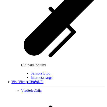
Citi pakalpojumi
Sensors Elpo
Interneta sargs
Visi Viedpulksteņi
VoWi-Fi
Viedtelevīzija