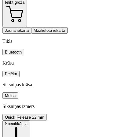
Ielikt grozā
Jauna iekārta
Mazlietota iekārta
Tīkls
Bluetooth
Krāsa
Pelēka
Siksniņas krāsa
Melna
Siksniņas izmērs
Quick Release 22 mm
Specifikācija