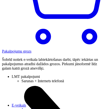
Pakalpojumu grozs
Šobrīd notiek e-veikala labiekārtošanas darbi, tāpēc iekārtas un
pakalpojumus atradīsi dažādos grozos. Pirkumi jānoformē līdz
galam katrā grozā atsevišķi.
LMT pakalpojumi
Sarunas + Internets telefonā
E-veikals