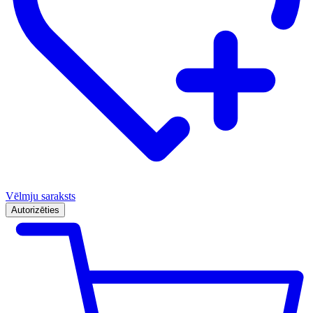
Vēlmju saraksts
Autorizēties