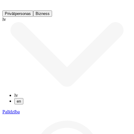
Privātpersonas
Bizness
lv
lv
en
Palīdzība