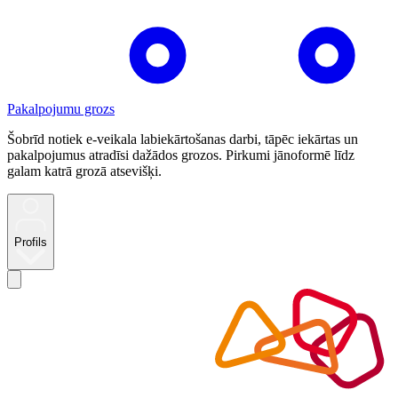
Pakalpojumu grozs
Šobrīd notiek e-veikala labiekārtošanas darbi, tāpēc iekārtas un
pakalpojumus atradīsi dažādos grozos. Pirkumi jānoformē līdz
galam katrā grozā atsevišķi.
Profils