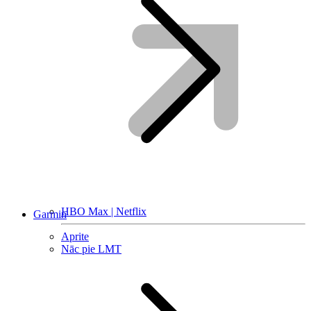
HBO Max | Netflix
Garmin
Aprite
Nāc pie LMT