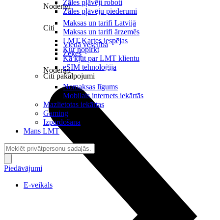
Zāles pļāvēji roboti
Noderīgi
Zāles pļāvēju piederumi
Maksas un tarifi Latvijā
Citi
Maksas un tarifi ārzemēs
LMT Kartes iespējas
Viedā veselība
Kur nopirkt
Zeķes
Kā kļūt par LMT klientu
eSIM tehnoloģija
Noderīgi
Citi pakalpojumi
Nomaksas līgums
Mobilais internets iekārtās
Mazlietotas iekārtas
Gaming
Izpārdošana
Mans LMT
Piedāvājumi
E-veikals