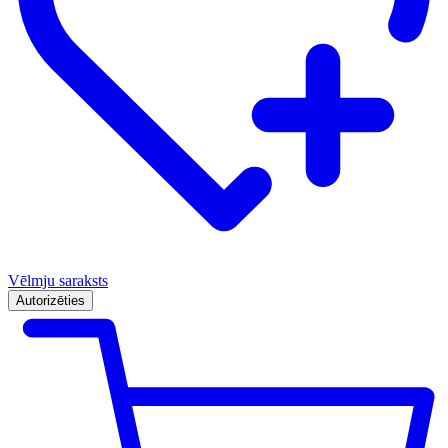
Vēlmju saraksts
Autorizēties