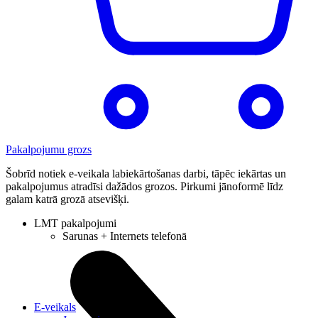
Pakalpojumu grozs
Šobrīd notiek e-veikala labiekārtošanas darbi, tāpēc iekārtas un
pakalpojumus atradīsi dažādos grozos. Pirkumi jānoformē līdz
galam katrā grozā atsevišķi.
LMT pakalpojumi
Sarunas + Internets telefonā
E-veikals