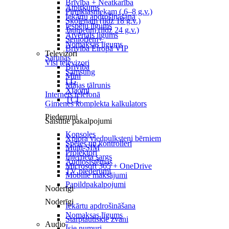
Brīvība + Neatkarība
Atpirkums
Pirmklasniekam ( 6–8 g.v.)
Iekārtu apdrošināšana
Skolēnam (līdz 18 g.v.)
Iespēju līgums
Jaunietim (līdz 24 g.v.)
Atvērtais līgums
Senioriem+
Nomaksas līgums
Brīvība Eiropā VIP
Televizori
Sarunas
Visi televizori
Brīvība
Samsung
Mini
LG
Mājas tālrunis
Xiaomi
Internets telefonā
TCL
Ģimenes komplekta kalkulators
Piederumi
Saistītie pakalpojumi
Konsoles
Xplora viedpulksteņi bērniem
Spēles un kontrolieri
Multi-SIM
Projektori
Interneta sargs
Audiosistēmas
Microsoft 365 + OneDrive
TV piederumi
Mobilie maksājumi
Papildpakalpojumi
Noderīgi
Noderīgi
Iekārtu apdrošināšana
Nomaksas līgums
Starptautiskie zvani
Audio
Īsie numuri