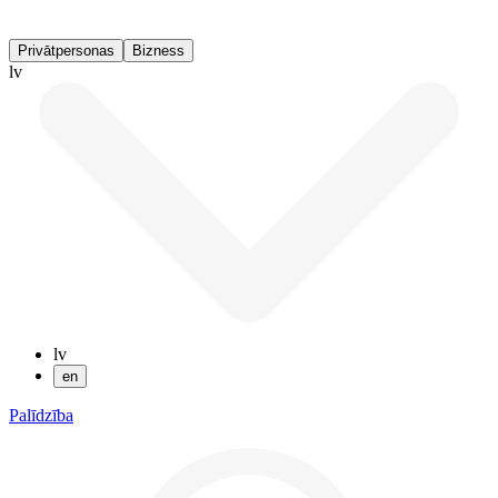
Privātpersonas
Bizness
lv
lv
en
Palīdzība