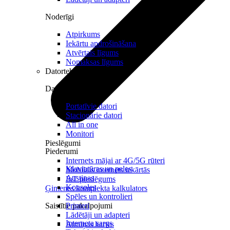
Noderīgi
Atpirkums
Iekārtu apdrošināšana
Atvērtais līgums
Nomaksas līgums
Datortehnika
Datori un Monitori
Portatīvie datori
Stacionārie datori
All in one
Monitori
Pieslēgumi
Piederumi
Internets mājai ar 4G/5G rūteri
Klaviatūras un peles
Mobilais internets iekārtās
Austiņas
IoT pieslēgums
Konsoles
Ģimenes komplekta kalkulators
Spēles un kontrolieri
Saistītie pakalpojumi
Printeri
Lādētāji un adapteri
Interneta sargs
Atmiņas kartes