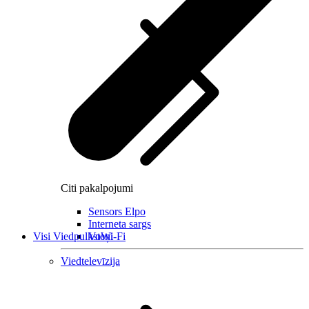
Citi pakalpojumi
Sensors Elpo
Interneta sargs
Visi Viedpulksteņi
VoWi-Fi
Viedtelevīzija