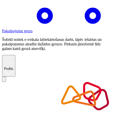
Pakalpojumu grozs
Šobrīd notiek e-veikala labiekārtošanas darbi, tāpēc iekārtas un
pakalpojumus atradīsi dažādos grozos. Pirkumi jānoformē līdz
galam katrā grozā atsevišķi.
Profils