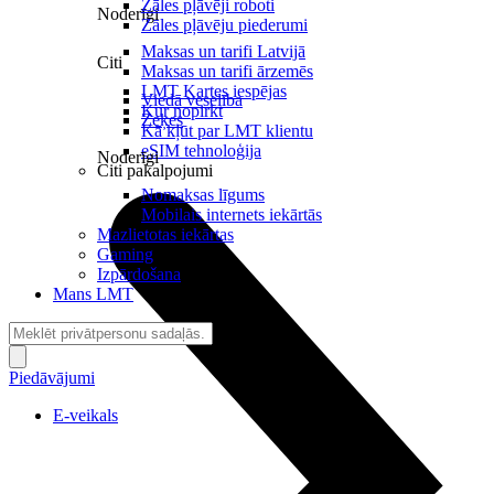
Zāles pļāvēji roboti
Noderīgi
Zāles pļāvēju piederumi
Maksas un tarifi Latvijā
Citi
Maksas un tarifi ārzemēs
LMT Kartes iespējas
Viedā veselība
Kur nopirkt
Zeķes
Kā kļūt par LMT klientu
eSIM tehnoloģija
Noderīgi
Citi pakalpojumi
Nomaksas līgums
Mobilais internets iekārtās
Mazlietotas iekārtas
Gaming
Izpārdošana
Mans LMT
Piedāvājumi
E-veikals