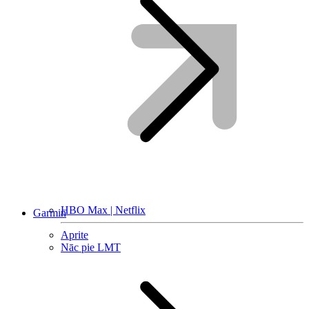
HBO Max | Netflix
Garmin
Aprite
Nāc pie LMT