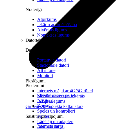
Noderīgi
Atpirkums
Iekārtu apdrošināšana
Atvērtais līgums
Nomaksas līgums
Datortehnika
Datori un Monitori
Portatīvie datori
Stacionārie datori
All in one
Monitori
Pieslēgumi
Piederumi
Internets mājai ar 4G/5G rūteri
Klaviatūras un peles
Mobilais internets iekārtās
Austiņas
IoT pieslēgums
Konsoles
Ģimenes komplekta kalkulators
Spēles un kontrolieri
Saistītie pakalpojumi
Printeri
Lādētāji un adapteri
Interneta sargs
Atmiņas kartes