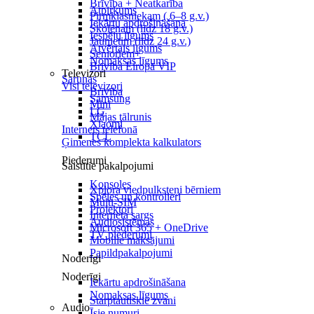
Brīvība + Neatkarība
Atpirkums
Pirmklasniekam ( 6–8 g.v.)
Iekārtu apdrošināšana
Skolēnam (līdz 18 g.v.)
Iespēju līgums
Jaunietim (līdz 24 g.v.)
Atvērtais līgums
Senioriem+
Nomaksas līgums
Brīvība Eiropā VIP
Televizori
Sarunas
Visi televizori
Brīvība
Samsung
Mini
LG
Mājas tālrunis
Xiaomi
Internets telefonā
TCL
Ģimenes komplekta kalkulators
Piederumi
Saistītie pakalpojumi
Konsoles
Xplora viedpulksteņi bērniem
Spēles un kontrolieri
Multi-SIM
Projektori
Interneta sargs
Audiosistēmas
Microsoft 365 + OneDrive
TV piederumi
Mobilie maksājumi
Papildpakalpojumi
Noderīgi
Noderīgi
Iekārtu apdrošināšana
Nomaksas līgums
Starptautiskie zvani
Audio
Īsie numuri