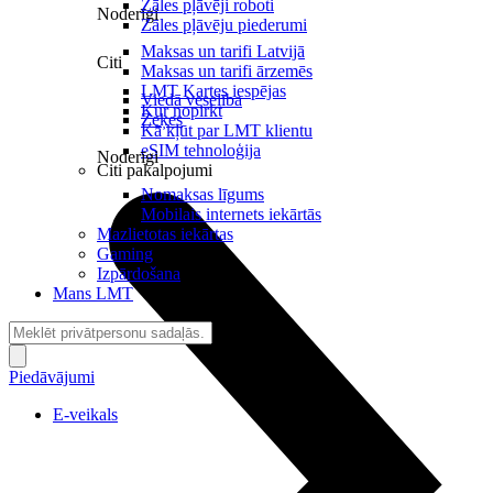
Zāles pļāvēji roboti
Noderīgi
Zāles pļāvēju piederumi
Maksas un tarifi Latvijā
Citi
Maksas un tarifi ārzemēs
LMT Kartes iespējas
Viedā veselība
Kur nopirkt
Zeķes
Kā kļūt par LMT klientu
eSIM tehnoloģija
Noderīgi
Citi pakalpojumi
Nomaksas līgums
Mobilais internets iekārtās
Mazlietotas iekārtas
Gaming
Izpārdošana
Mans LMT
Piedāvājumi
E-veikals