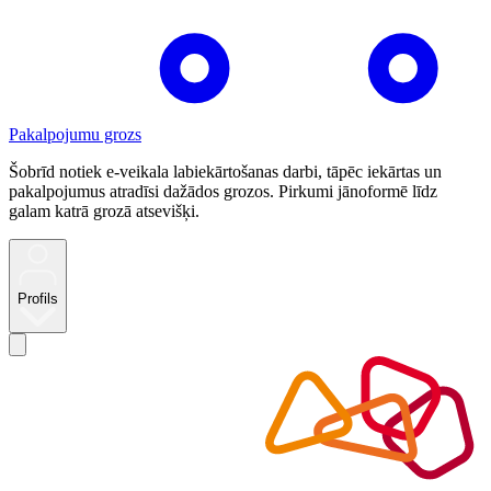
Pakalpojumu grozs
Šobrīd notiek e-veikala labiekārtošanas darbi, tāpēc iekārtas un
pakalpojumus atradīsi dažādos grozos. Pirkumi jānoformē līdz
galam katrā grozā atsevišķi.
Profils