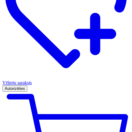
Vēlmju saraksts
Autorizēties