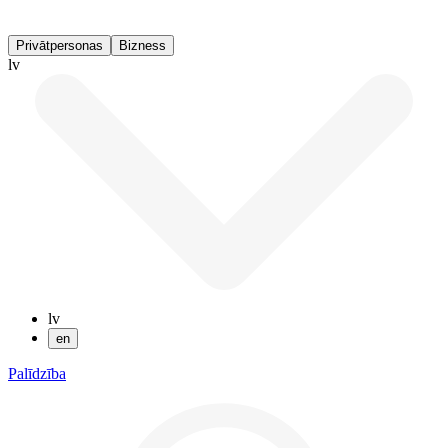
Privātpersonas
Bizness
lv
lv
en
Palīdzība