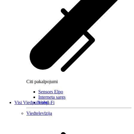
Citi pakalpojumi
Sensors Elpo
Interneta sargs
Visi Viedpulksteņi
VoWi-Fi
Viedtelevīzija