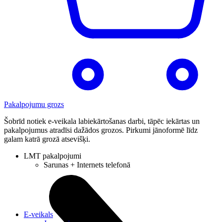
Pakalpojumu grozs
Šobrīd notiek e-veikala labiekārtošanas darbi, tāpēc iekārtas un
pakalpojumus atradīsi dažādos grozos. Pirkumi jānoformē līdz
galam katrā grozā atsevišķi.
LMT pakalpojumi
Sarunas + Internets telefonā
E-veikals