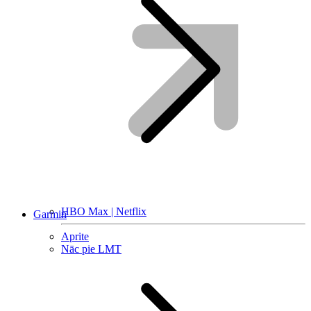
HBO Max | Netflix
Garmin
Aprite
Nāc pie LMT