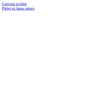
Galvenā izvēlne
Pāriet uz lapas saturu