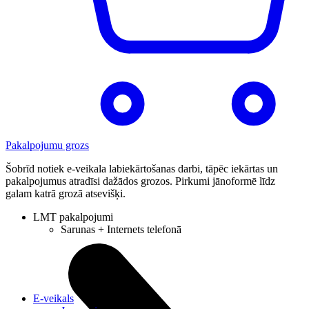
Pakalpojumu grozs
Šobrīd notiek e-veikala labiekārtošanas darbi, tāpēc iekārtas un
pakalpojumus atradīsi dažādos grozos. Pirkumi jānoformē līdz
galam katrā grozā atsevišķi.
LMT pakalpojumi
Sarunas + Internets telefonā
E-veikals