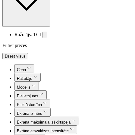
Ražotājs: TCL
Filtrēt preces
Dzēst visus
Cena
Ražotājs
Modelis
Pielietojums
Piekļūstamība
Ekrāna izmērs
Ekrāna maksimālā izšķirtspēja
Ekrāna atsvaidzes intensitāte