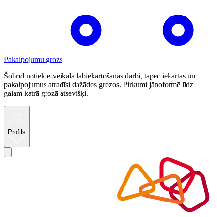
Pakalpojumu grozs
Šobrīd notiek e-veikala labiekārtošanas darbi, tāpēc iekārtas un
pakalpojumus atradīsi dažādos grozos. Pirkumi jānoformē līdz
galam katrā grozā atsevišķi.
Profils