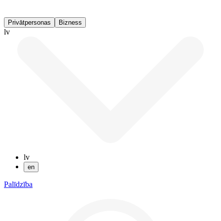
Privātpersonas
Bizness
lv
lv
en
Palīdzība