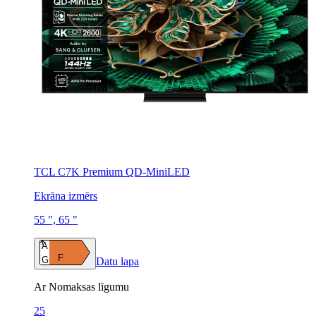
TCL C7K Premium QD-MiniLED
Ekrāna izmērs
55 ", 65 "
A
F
G
Datu lapa
Ar Nomaksas līgumu
25