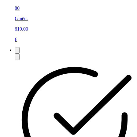
80
€/mēn.
619.00
€