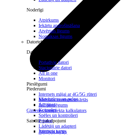
Noderīgi
Atpirkums
Iekārtu apdrošināšana
Atvērtais līgums
Nomaksas līgums
Datortehnika
Datori un Monitori
Portatīvie datori
Stacionārie datori
All in one
Monitori
Pieslēgumi
Piederumi
Internets mājai ar 4G/5G rūteri
Klaviatūras un peles
Mobilais internets iekārtās
Austiņas
IoT pieslēgums
Konsoles
Ģimenes komplekta kalkulators
Spēles un kontrolieri
Saistītie pakalpojumi
Printeri
Lādētāji un adapteri
Interneta sargs
Atmiņas kartes