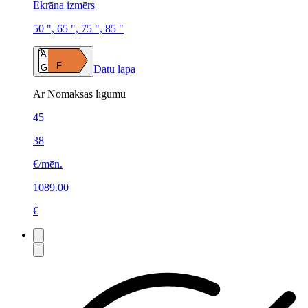
Ekrāna izmērs
50 ", 65 ", 75 ", 85 "
A
F
G
Datu lapa
Ar Nomaksas līgumu
45
38
€/mēn.
1089.00
€