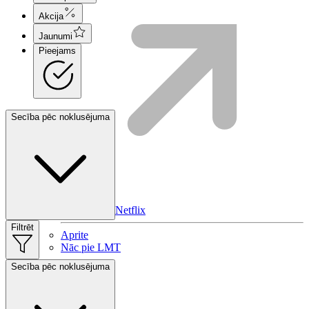
Akcija
Jaunumi
Pieejams
Secība pēc noklusējuma
HBO Max | Netflix
Filtrēt
Aprite
Nāc pie LMT
Secība pēc noklusējuma