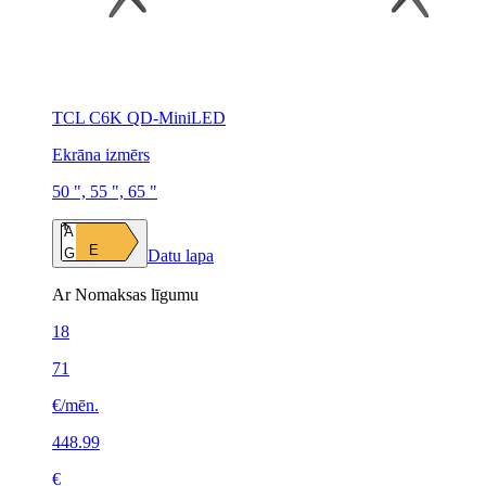
TCL C6K QD-MiniLED
Ekrāna izmērs
50 ", 55 ", 65 "
A
E
G
Datu lapa
Ar Nomaksas līgumu
18
71
€/mēn.
448.99
€