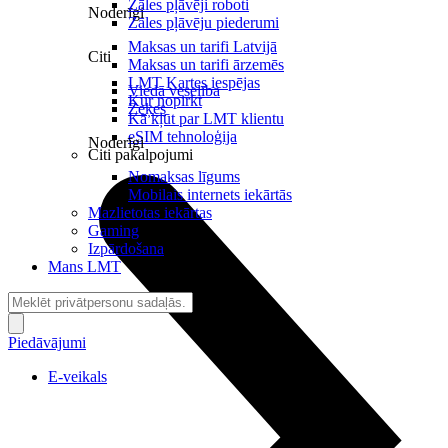
Zāles pļāvēji roboti
Noderīgi
Zāles pļāvēju piederumi
Maksas un tarifi Latvijā
Citi
Maksas un tarifi ārzemēs
LMT Kartes iespējas
Viedā veselība
Kur nopirkt
Zeķes
Kā kļūt par LMT klientu
eSIM tehnoloģija
Noderīgi
Citi pakalpojumi
Nomaksas līgums
Mobilais internets iekārtās
Mazlietotas iekārtas
Gaming
Izpārdošana
Mans LMT
Piedāvājumi
E-veikals