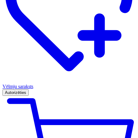
Vēlmju saraksts
Autorizēties