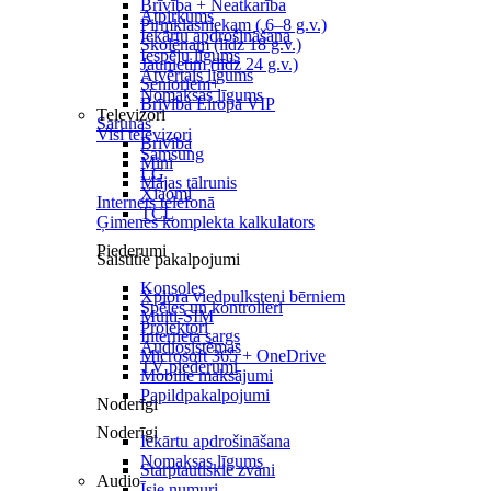
Brīvība + Neatkarība
Atpirkums
Pirmklasniekam ( 6–8 g.v.)
Iekārtu apdrošināšana
Skolēnam (līdz 18 g.v.)
Iespēju līgums
Jaunietim (līdz 24 g.v.)
Atvērtais līgums
Senioriem+
Nomaksas līgums
Brīvība Eiropā VIP
Televizori
Sarunas
Visi televizori
Brīvība
Samsung
Mini
LG
Mājas tālrunis
Xiaomi
Internets telefonā
TCL
Ģimenes komplekta kalkulators
Piederumi
Saistītie pakalpojumi
Konsoles
Xplora viedpulksteņi bērniem
Spēles un kontrolieri
Multi-SIM
Projektori
Interneta sargs
Audiosistēmas
Microsoft 365 + OneDrive
TV piederumi
Mobilie maksājumi
Papildpakalpojumi
Noderīgi
Noderīgi
Iekārtu apdrošināšana
Nomaksas līgums
Starptautiskie zvani
Audio
Īsie numuri