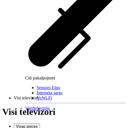
Citi pakalpojumi
Sensors Elpo
Interneta sargs
Visi televizori
VoWi-Fi
Viedtelevīzija
Visi televizori
Visas preces