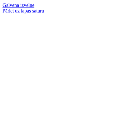
Galvenā izvēlne
Pāriet uz lapas saturu