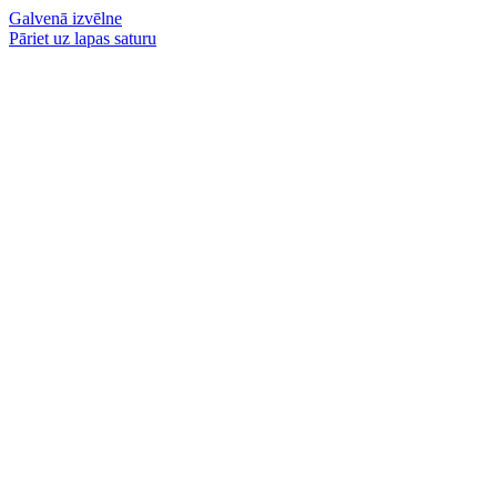
Galvenā izvēlne
Pāriet uz lapas saturu