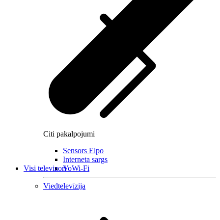
Citi pakalpojumi
Sensors Elpo
Interneta sargs
Visi televizori
VoWi-Fi
Viedtelevīzija