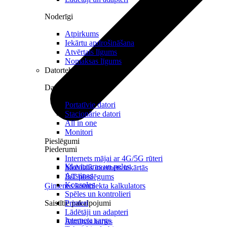
Noderīgi
Atpirkums
Iekārtu apdrošināšana
Atvērtais līgums
Nomaksas līgums
Datortehnika
Datori un Monitori
Portatīvie datori
Stacionārie datori
All in one
Monitori
Pieslēgumi
Piederumi
Internets mājai ar 4G/5G rūteri
Klaviatūras un peles
Mobilais internets iekārtās
Austiņas
IoT pieslēgums
Konsoles
Ģimenes komplekta kalkulators
Spēles un kontrolieri
Saistītie pakalpojumi
Printeri
Lādētāji un adapteri
Interneta sargs
Atmiņas kartes