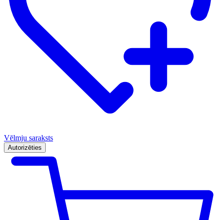
Vēlmju saraksts
Autorizēties