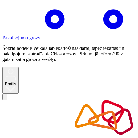
Pakalpojumu grozs
Šobrīd notiek e-veikala labiekārtošanas darbi, tāpēc iekārtas un
pakalpojumus atradīsi dažādos grozos. Pirkumi jānoformē līdz
galam katrā grozā atsevišķi.
Profils