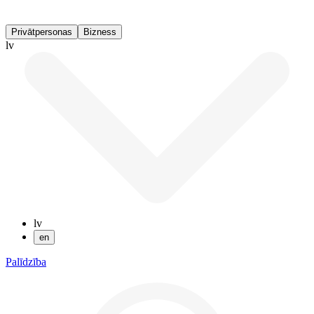
Privātpersonas
Bizness
lv
lv
en
Palīdzība