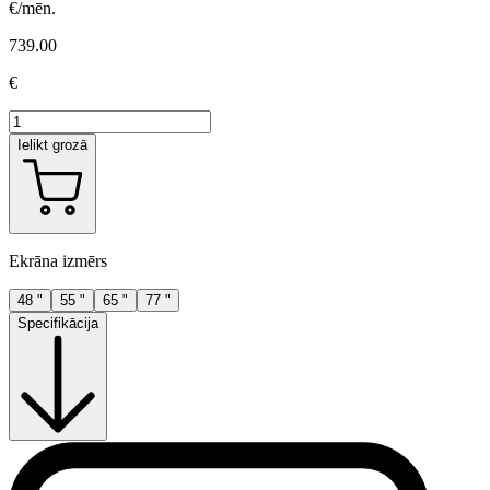
€/mēn.
739.00
€
Ielikt grozā
Ekrāna izmērs
48 "
55 "
65 "
77 "
Specifikācija