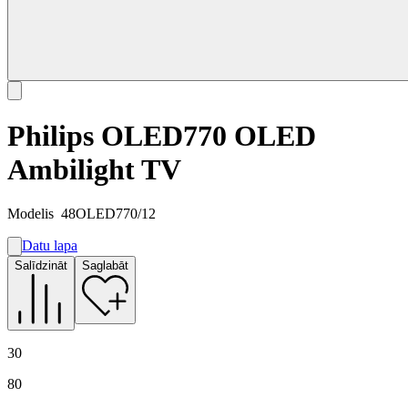
Philips OLED770 OLED
Ambilight TV
Modelis
48OLED770/12
Datu lapa
A
Salīdzināt
Saglabāt
F
G
30
80