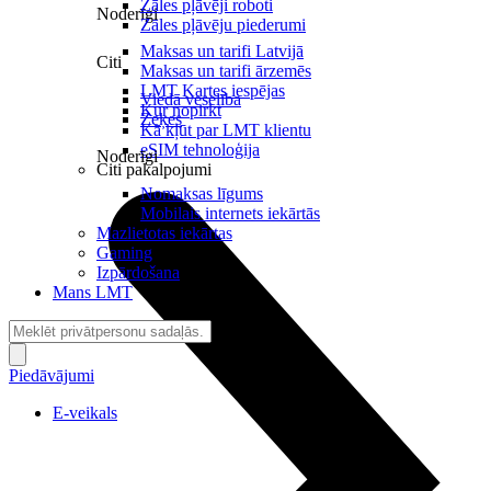
Zāles pļāvēji roboti
Noderīgi
Zāles pļāvēju piederumi
Maksas un tarifi Latvijā
Citi
Maksas un tarifi ārzemēs
LMT Kartes iespējas
Viedā veselība
Kur nopirkt
Zeķes
Kā kļūt par LMT klientu
eSIM tehnoloģija
Noderīgi
Citi pakalpojumi
Nomaksas līgums
Mobilais internets iekārtās
Mazlietotas iekārtas
Gaming
Izpārdošana
Mans LMT
Piedāvājumi
E-veikals