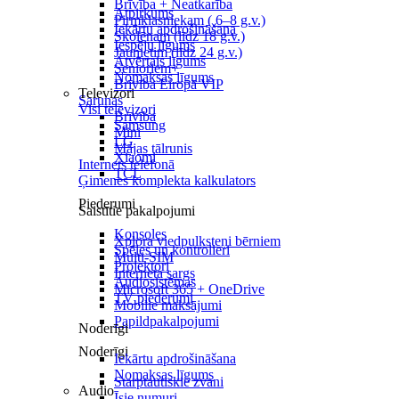
Brīvība + Neatkarība
Atpirkums
Pirmklasniekam ( 6–8 g.v.)
Iekārtu apdrošināšana
Skolēnam (līdz 18 g.v.)
Iespēju līgums
Jaunietim (līdz 24 g.v.)
Atvērtais līgums
Senioriem+
Nomaksas līgums
Brīvība Eiropā VIP
Televizori
Sarunas
Visi televizori
Brīvība
Samsung
Mini
LG
Mājas tālrunis
Xiaomi
Internets telefonā
TCL
Ģimenes komplekta kalkulators
Piederumi
Saistītie pakalpojumi
Konsoles
Xplora viedpulksteņi bērniem
Spēles un kontrolieri
Multi-SIM
Projektori
Interneta sargs
Audiosistēmas
Microsoft 365 + OneDrive
TV piederumi
Mobilie maksājumi
Papildpakalpojumi
Noderīgi
Noderīgi
Iekārtu apdrošināšana
Nomaksas līgums
Starptautiskie zvani
Audio
Īsie numuri