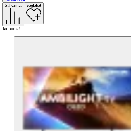
A
Salīdzināt
Saglabāt
F
G
Jaunums!