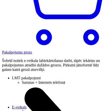
Pakalpojumu grozs
Šobrīd notiek e-veikala labiekārtošanas darbi, tāpēc iekārtas un
pakalpojumus atradīsi dažādos grozos. Pirkumi jānoformē līdz
galam katrā grozā atsevišķi.
LMT pakalpojumi
Sarunas + Internets telefonā
E-veikals