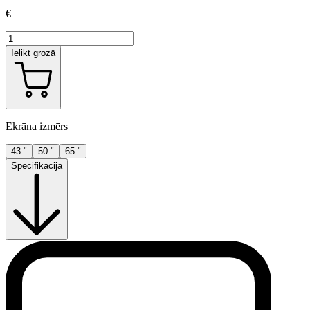
€
Ielikt grozā
Ekrāna izmērs
43 "
50 "
65 "
Specifikācija