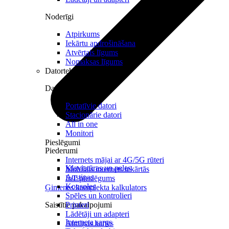
Noderīgi
Atpirkums
Iekārtu apdrošināšana
Atvērtais līgums
Nomaksas līgums
Datortehnika
Datori un Monitori
Portatīvie datori
Stacionārie datori
All in one
Monitori
Pieslēgumi
Piederumi
Internets mājai ar 4G/5G rūteri
Klaviatūras un peles
Mobilais internets iekārtās
Austiņas
IoT pieslēgums
Konsoles
Ģimenes komplekta kalkulators
Spēles un kontrolieri
Saistītie pakalpojumi
Printeri
Lādētāji un adapteri
Interneta sargs
Atmiņas kartes