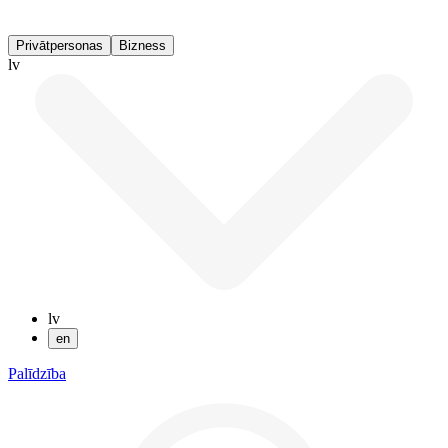
Privātpersonas
Bizness
lv
lv
en
Palīdzība