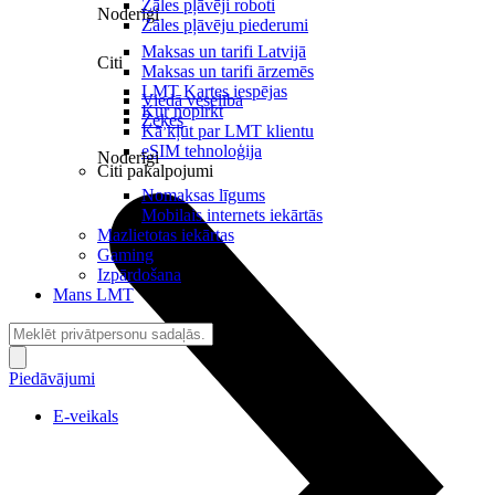
Zāles pļāvēji roboti
Noderīgi
Zāles pļāvēju piederumi
Maksas un tarifi Latvijā
Citi
Maksas un tarifi ārzemēs
LMT Kartes iespējas
Viedā veselība
Kur nopirkt
Zeķes
Kā kļūt par LMT klientu
eSIM tehnoloģija
Noderīgi
Citi pakalpojumi
Nomaksas līgums
Mobilais internets iekārtās
Mazlietotas iekārtas
Gaming
Izpārdošana
Mans LMT
Piedāvājumi
E-veikals