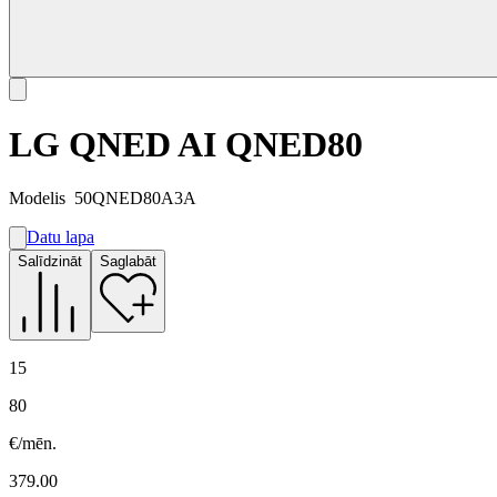
LG QNED AI QNED80
Modelis
50QNED80A3A
Datu lapa
A
Salīdzināt
Saglabāt
F
G
15
80
€/mēn.
379.00