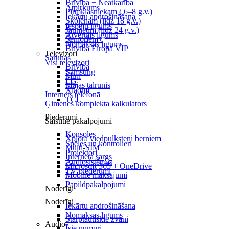
Brīvība + Neatkarība
Atpirkums
Pirmklasniekam ( 6–8 g.v.)
Iekārtu apdrošināšana
Skolēnam (līdz 18 g.v.)
Iespēju līgums
Jaunietim (līdz 24 g.v.)
Atvērtais līgums
Senioriem+
Nomaksas līgums
Brīvība Eiropā VIP
Televizori
Sarunas
Visi televizori
Brīvība
Samsung
Mini
LG
Mājas tālrunis
Xiaomi
Internets telefonā
TCL
Ģimenes komplekta kalkulators
Piederumi
Saistītie pakalpojumi
Konsoles
Xplora viedpulksteņi bērniem
Spēles un kontrolieri
Multi-SIM
Projektori
Interneta sargs
Audiosistēmas
Microsoft 365 + OneDrive
TV piederumi
Mobilie maksājumi
Papildpakalpojumi
Noderīgi
Noderīgi
Iekārtu apdrošināšana
Nomaksas līgums
Starptautiskie zvani
Audio
Īsie numuri