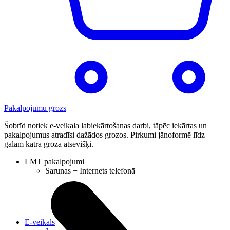
Pakalpojumu grozs
Šobrīd notiek e-veikala labiekārtošanas darbi, tāpēc iekārtas un
pakalpojumus atradīsi dažādos grozos. Pirkumi jānoformē līdz
galam katrā grozā atsevišķi.
LMT pakalpojumi
Sarunas + Internets telefonā
E-veikals