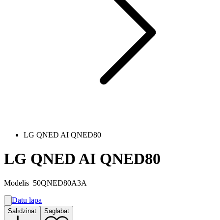
LG QNED AI QNED80
LG QNED AI QNED80
Modelis
50QNED80A3A
Datu lapa
A
Salīdzināt
Saglabāt
F
G