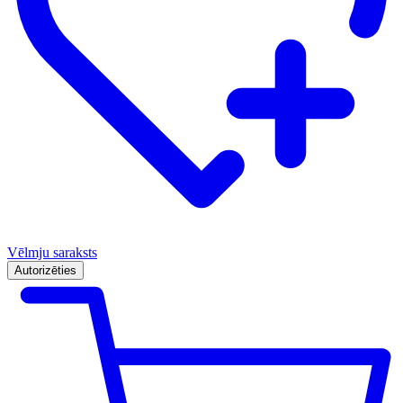
Vēlmju saraksts
Autorizēties