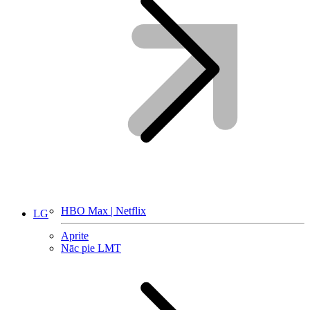
HBO Max | Netflix
LG
Aprite
Nāc pie LMT