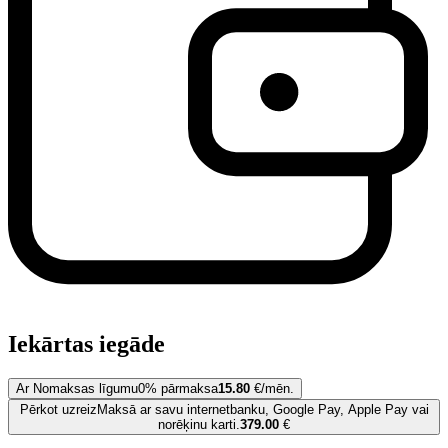
Iekārtas iegāde
Ar Nomaksas līgumu
0% pārmaksa
15.80
€/mēn.
Pērkot uzreiz
Maksā ar savu internetbanku, Google Pay, Apple Pay vai
norēķinu karti.
379.00
€