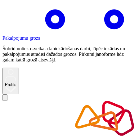
Pakalpojumu grozs
Šobrīd notiek e-veikala labiekārtošanas darbi, tāpēc iekārtas un
pakalpojumus atradīsi dažādos grozos. Pirkumi jānoformē līdz
galam katrā grozā atsevišķi.
Profils