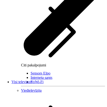
Citi pakalpojumi
Sensors Elpo
Interneta sargs
Visi televizori
VoWi-Fi
Viedtelevīzija