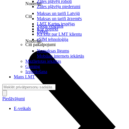
Zāles pļāvēji roboti
Noderīgi
Zāles pļāvēju piederumi
Maksas un tarifi Latvijā
Citi
Maksas un tarifi ārzemēs
LMT Kartes iespējas
Viedā veselība
Kur nopirkt
Zeķes
Kā kļūt par LMT klientu
eSIM tehnoloģija
Noderīgi
Citi pakalpojumi
Nomaksas līgums
Mobilais internets iekārtās
Mazlietotas iekārtas
Gaming
Izpārdošana
Mans LMT
Piedāvājumi
E-veikals