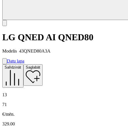
LG QNED AI QNED80
Modelis
43QNED80A3A
Datu lapa
A
Salīdzināt
Saglabāt
G
G
13
71
€/mēn.
329.00