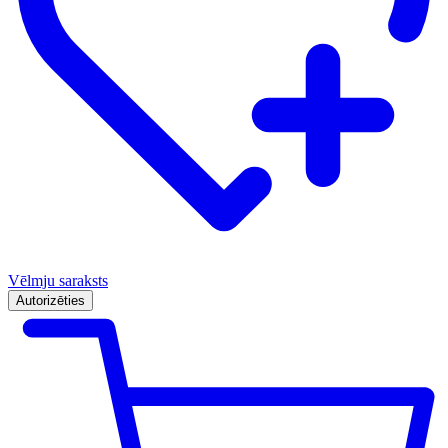
Vēlmju saraksts
Autorizēties