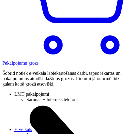
Pakalpojumu grozs
Šobrīd notiek e-veikala labiekārtošanas darbi, tāpēc iekārtas un
pakalpojumus atradīsi dažādos grozos. Pirkumi jānoformē līdz
galam katrā grozā atsevišķi.
LMT pakalpojumi
Sarunas + Internets telefonā
E-veikals