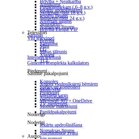
Brīvība + Neatkarība
Atpirkums
Pirmklasniekam ( 6–8 g.v.)
Iekārtu apdrošināšana
Skolēnam (līdz 18 g.v.)
Iespēju līgums
Jaunietim (līdz 24 g.v.)
Atvērtais līgums
Senioriem+
Nomaksas līgums
Brīvība Eiropā VIP
Televizori
Sarunas
Visi televizori
Brīvība
Samsung
Mini
LG
Mājas tālrunis
Xiaomi
Internets telefonā
TCL
Ģimenes komplekta kalkulators
Piederumi
Saistītie pakalpojumi
Konsoles
Xplora viedpulksteņi bērniem
Spēles un kontrolieri
Multi-SIM
Projektori
Interneta sargs
Audiosistēmas
Microsoft 365 + OneDrive
TV piederumi
Mobilie maksājumi
Papildpakalpojumi
Noderīgi
Noderīgi
Iekārtu apdrošināšana
Nomaksas līgums
Starptautiskie zvani
Audio
Īsie numuri