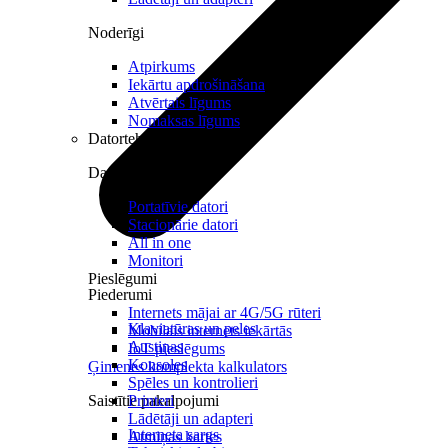
Noderīgi
Atpirkums
Iekārtu apdrošināšana
Atvērtais līgums
Nomaksas līgums
Datortehnika
Datori un Monitori
Portatīvie datori
Stacionārie datori
All in one
Monitori
Pieslēgumi
Piederumi
Internets mājai ar 4G/5G rūteri
Klaviatūras un peles
Mobilais internets iekārtās
Austiņas
IoT pieslēgums
Konsoles
Ģimenes komplekta kalkulators
Spēles un kontrolieri
Saistītie pakalpojumi
Printeri
Lādētāji un adapteri
Interneta sargs
Atmiņas kartes