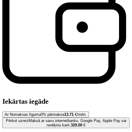
Iekārtas iegāde
Ar Nomaksas līgumu
0% pārmaksa
13.71
€/mēn.
Pērkot uzreiz
Maksā ar savu internetbanku, Google Pay, Apple Pay vai
norēķinu karti.
329.00
€