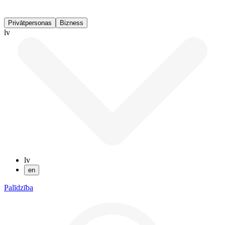
Privātpersonas
Bizness
lv
lv
en
Palīdzība