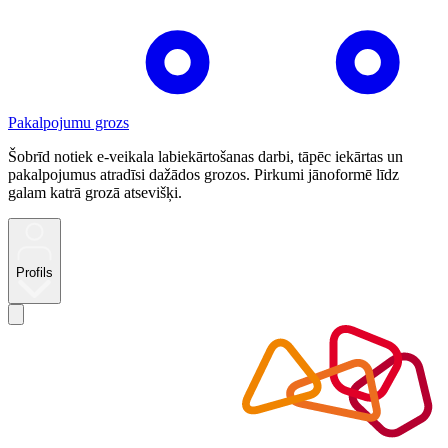
Pakalpojumu grozs
Šobrīd notiek e-veikala labiekārtošanas darbi, tāpēc iekārtas un
pakalpojumus atradīsi dažādos grozos. Pirkumi jānoformē līdz
galam katrā grozā atsevišķi.
Profils