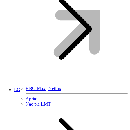
HBO Max | Netflix
LG
Aprite
Nāc pie LMT