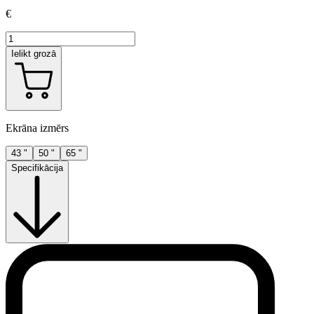
€
Ielikt grozā
Ekrāna izmērs
43 "
50 "
65 "
Specifikācija