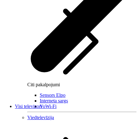
Citi pakalpojumi
Sensors Elpo
Interneta sargs
Visi televizori
VoWi-Fi
Viedtelevīzija