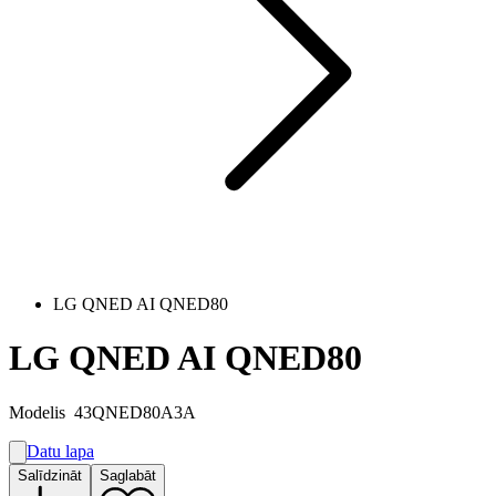
LG QNED AI QNED80
LG QNED AI QNED80
Modelis
43QNED80A3A
Datu lapa
A
Salīdzināt
Saglabāt
G
G