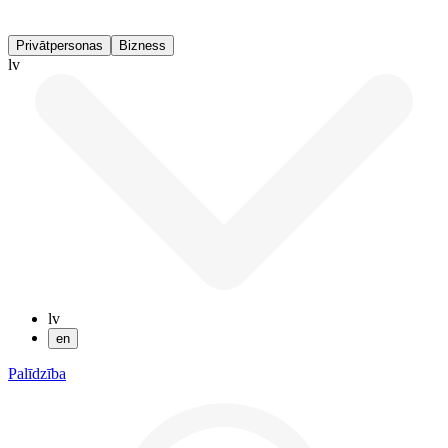
Privātpersonas
Bizness
lv
lv
en
Palīdzība