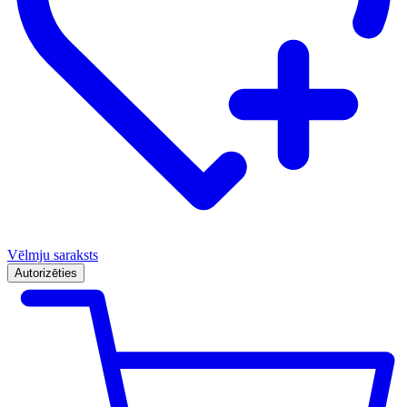
Vēlmju saraksts
Autorizēties