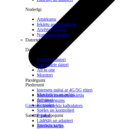
Noderīgi
Atpirkums
Iekārtu apdrošināšana
Atvērtais līgums
Nomaksas līgums
Datortehnika
Datori un Monitori
Portatīvie datori
Stacionārie datori
All in one
Monitori
Pieslēgumi
Piederumi
Internets mājai ar 4G/5G rūteri
Klaviatūras un peles
Mobilais internets iekārtās
Austiņas
IoT pieslēgums
Konsoles
Ģimenes komplekta kalkulators
Spēles un kontrolieri
Saistītie pakalpojumi
Printeri
Lādētāji un adapteri
Interneta sargs
Atmiņas kartes