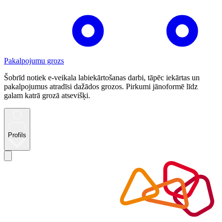
Pakalpojumu grozs
Šobrīd notiek e-veikala labiekārtošanas darbi, tāpēc iekārtas un
pakalpojumus atradīsi dažādos grozos. Pirkumi jānoformē līdz
galam katrā grozā atsevišķi.
Profils