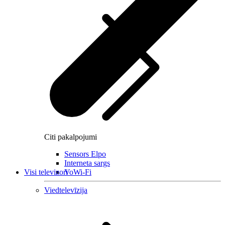
Citi pakalpojumi
Sensors Elpo
Interneta sargs
Visi televizori
VoWi-Fi
Viedtelevīzija