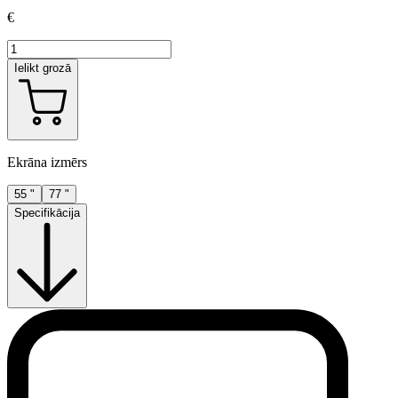
€
Ielikt grozā
Ekrāna izmērs
55 "
77 "
Specifikācija