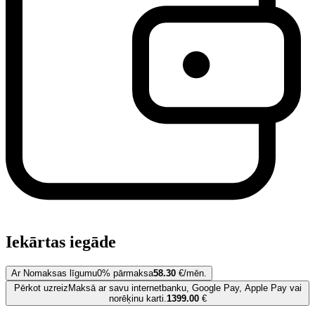
Iekārtas iegāde
Ar Nomaksas līgumu
0% pārmaksa
58.30
€/mēn.
Pērkot uzreiz
Maksā ar savu internetbanku, Google Pay, Apple Pay vai
norēķinu karti.
1399.00
€