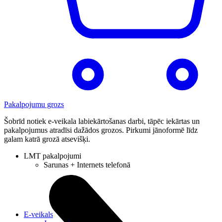
Pakalpojumu grozs
Šobrīd notiek e-veikala labiekārtošanas darbi, tāpēc iekārtas un
pakalpojumus atradīsi dažādos grozos. Pirkumi jānoformē līdz
galam katrā grozā atsevišķi.
LMT pakalpojumi
Sarunas + Internets telefonā
E-veikals