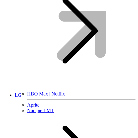
HBO Max | Netflix
LG
Aprite
Nāc pie LMT