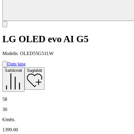
LG OLED evo AI G5
Modelis
OLED55G51LW
Datu lapa
A
Salīdzināt
Saglabāt
E
G
58
30
€/mēn.
1399.00