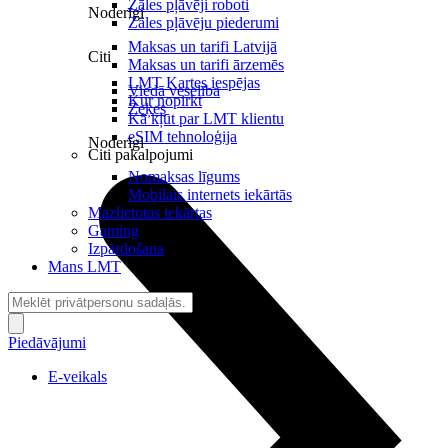
Zāles pļāvēji roboti
Noderīgi
Zāles pļāvēju piederumi
Maksas un tarifi Latvijā
Citi
Maksas un tarifi ārzemēs
LMT Kartes iespējas
Viedā veselība
Kur nopirkt
Zeķes
Kā kļūt par LMT klientu
eSIM tehnoloģija
Noderīgi
Citi pakalpojumi
Nomaksas līgums
Mobilais internets iekārtās
Mazlietotas iekārtas
Gaming
Izpārdošana
Mans LMT
Piedāvājumi
E-veikals