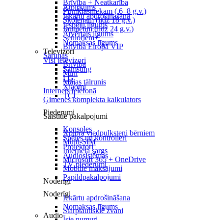
Brīvība + Neatkarība
Atpirkums
Pirmklasniekam ( 6–8 g.v.)
Iekārtu apdrošināšana
Skolēnam (līdz 18 g.v.)
Iespēju līgums
Jaunietim (līdz 24 g.v.)
Atvērtais līgums
Senioriem+
Nomaksas līgums
Brīvība Eiropā VIP
Televizori
Sarunas
Visi televizori
Brīvība
Samsung
Mini
LG
Mājas tālrunis
Xiaomi
Internets telefonā
TCL
Ģimenes komplekta kalkulators
Piederumi
Saistītie pakalpojumi
Konsoles
Xplora viedpulksteņi bērniem
Spēles un kontrolieri
Multi-SIM
Projektori
Interneta sargs
Audiosistēmas
Microsoft 365 + OneDrive
TV piederumi
Mobilie maksājumi
Papildpakalpojumi
Noderīgi
Noderīgi
Iekārtu apdrošināšana
Nomaksas līgums
Starptautiskie zvani
Audio
Īsie numuri