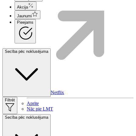
Akcija
Jaunumi
Pieejams
Secība pēc noklusējuma
HBO Max | Netflix
Filtrēt
Aprite
Nāc pie LMT
Secība pēc noklusējuma