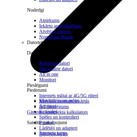
Noderīgi
Atpirkums
Iekārtu apdrošināšana
Atvērtais līgums
Nomaksas līgums
Datortehnika
Datori un Monitori
Portatīvie datori
Stacionārie datori
All in one
Monitori
Pieslēgumi
Piederumi
Internets mājai ar 4G/5G rūteri
Klaviatūras un peles
Mobilais internets iekārtās
Austiņas
IoT pieslēgums
Konsoles
Ģimenes komplekta kalkulators
Spēles un kontrolieri
Saistītie pakalpojumi
Printeri
Lādētāji un adapteri
Interneta sargs
Atmiņas kartes