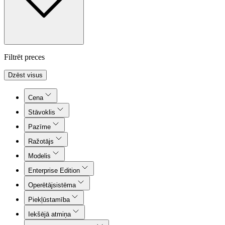
Filtrēt preces
Dzēst visus
Cena
Stāvoklis
Pazīme
Ražotājs
Modelis
Enterprise Edition
Operētājsistēma
Piekļūstamība
Iekšējā atmiņa