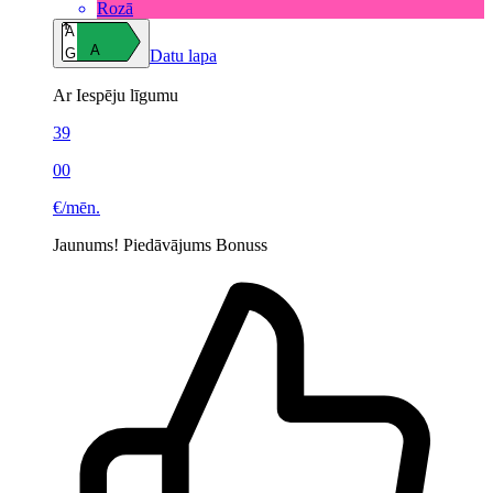
Rozā
A
A
G
Datu lapa
Ar Iespēju līgumu
39
00
€/mēn.
Jaunums!
Piedāvājums
Bonuss