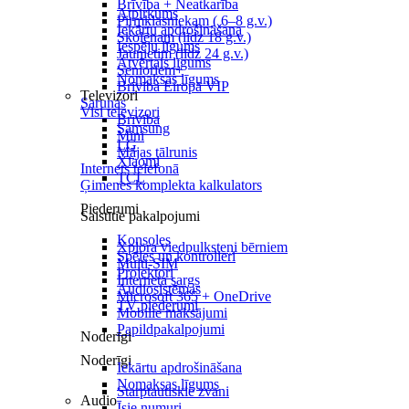
Brīvība + Neatkarība
Atpirkums
Pirmklasniekam ( 6–8 g.v.)
Iekārtu apdrošināšana
Skolēnam (līdz 18 g.v.)
Iespēju līgums
Jaunietim (līdz 24 g.v.)
Atvērtais līgums
Senioriem+
Nomaksas līgums
Brīvība Eiropā VIP
Televizori
Sarunas
Visi televizori
Brīvība
Samsung
Mini
LG
Mājas tālrunis
Xiaomi
Internets telefonā
TCL
Ģimenes komplekta kalkulators
Piederumi
Saistītie pakalpojumi
Konsoles
Xplora viedpulksteņi bērniem
Spēles un kontrolieri
Multi-SIM
Projektori
Interneta sargs
Audiosistēmas
Microsoft 365 + OneDrive
TV piederumi
Mobilie maksājumi
Papildpakalpojumi
Noderīgi
Noderīgi
Iekārtu apdrošināšana
Nomaksas līgums
Starptautiskie zvani
Audio
Īsie numuri