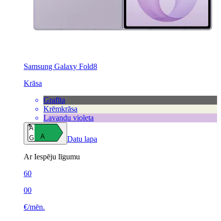
Samsung Galaxy Fold8
Krāsa
Grafīta
Krēmkrāsa
Lavandu violeta
A
A
G
Datu lapa
Ar Iespēju līgumu
60
00
€/mēn.