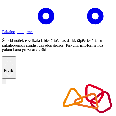
Pakalpojumu grozs
Šobrīd notiek e-veikala labiekārtošanas darbi, tāpēc iekārtas un
pakalpojumus atradīsi dažādos grozos. Pirkumi jānoformē līdz
galam katrā grozā atsevišķi.
Profils