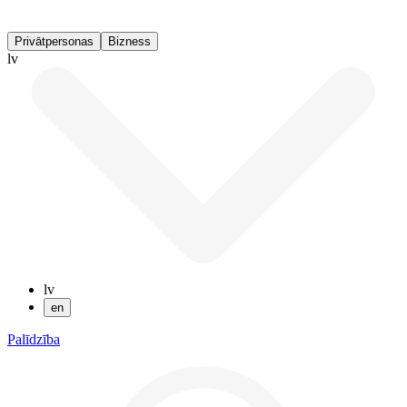
Privātpersonas
Bizness
lv
lv
en
Palīdzība