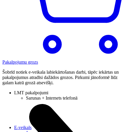
Pakalpojumu grozs
Šobrīd notiek e-veikala labiekārtošanas darbi, tāpēc iekārtas un
pakalpojumus atradīsi dažādos grozos. Pirkumi jānoformē līdz
galam katrā grozā atsevišķi.
LMT pakalpojumi
Sarunas + Internets telefonā
E-veikals