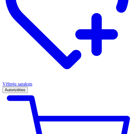
Vēlmju saraksts
Autorizēties