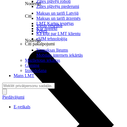
Zāles pļāvēji roboti
Noderīgi
Zāles pļāvēju piederumi
Maksas un tarifi Latvijā
Citi
Maksas un tarifi ārzemēs
LMT Kartes iespējas
Viedā veselība
Kur nopirkt
Zeķes
Kā kļūt par LMT klientu
eSIM tehnoloģija
Noderīgi
Citi pakalpojumi
Nomaksas līgums
Mobilais internets iekārtās
Mazlietotas iekārtas
Gaming
Izpārdošana
Mans LMT
Piedāvājumi
E-veikals