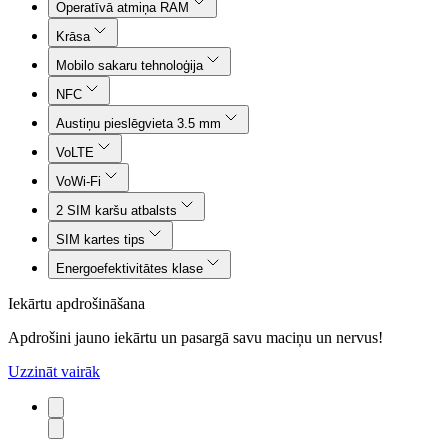
Operatīvā atmiņa RAM
Krāsa
Mobilo sakaru tehnoloģija
NFC
Austiņu pieslēgvieta 3.5 mm
VoLTE
VoWi-Fi
2 SIM karšu atbalsts
SIM kartes tips
Energoefektivitātes klase
Iekārtu apdrošināšana
Apdrošini jauno iekārtu un pasargā savu maciņu un nervus!
Uzzināt vairāk