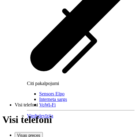
Citi pakalpojumi
Sensors Elpo
Interneta sargs
Visi telefoni
VoWi-Fi
Viedtelevīzija
Visi telefoni
Visas preces