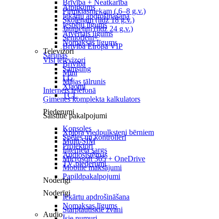
Brīvība + Neatkarība
Atpirkums
Pirmklasniekam ( 6–8 g.v.)
Iekārtu apdrošināšana
Skolēnam (līdz 18 g.v.)
Iespēju līgums
Jaunietim (līdz 24 g.v.)
Atvērtais līgums
Senioriem+
Nomaksas līgums
Brīvība Eiropā VIP
Televizori
Sarunas
Visi televizori
Brīvība
Samsung
Mini
LG
Mājas tālrunis
Xiaomi
Internets telefonā
TCL
Ģimenes komplekta kalkulators
Piederumi
Saistītie pakalpojumi
Konsoles
Xplora viedpulksteņi bērniem
Spēles un kontrolieri
Multi-SIM
Projektori
Interneta sargs
Audiosistēmas
Microsoft 365 + OneDrive
TV piederumi
Mobilie maksājumi
Papildpakalpojumi
Noderīgi
Noderīgi
Iekārtu apdrošināšana
Nomaksas līgums
Starptautiskie zvani
Audio
Īsie numuri