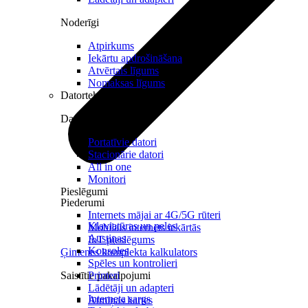
Noderīgi
Atpirkums
Iekārtu apdrošināšana
Atvērtais līgums
Nomaksas līgums
Datortehnika
Datori un Monitori
Portatīvie datori
Stacionārie datori
All in one
Monitori
Pieslēgumi
Piederumi
Internets mājai ar 4G/5G rūteri
Klaviatūras un peles
Mobilais internets iekārtās
Austiņas
IoT pieslēgums
Konsoles
Ģimenes komplekta kalkulators
Spēles un kontrolieri
Saistītie pakalpojumi
Printeri
Lādētāji un adapteri
Interneta sargs
Atmiņas kartes