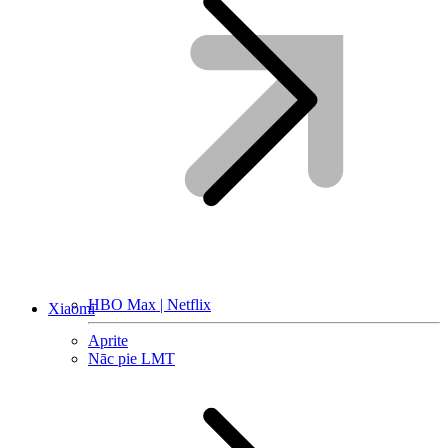
HBO Max | Netflix
Xiaomi
Aprite
Nāc pie LMT