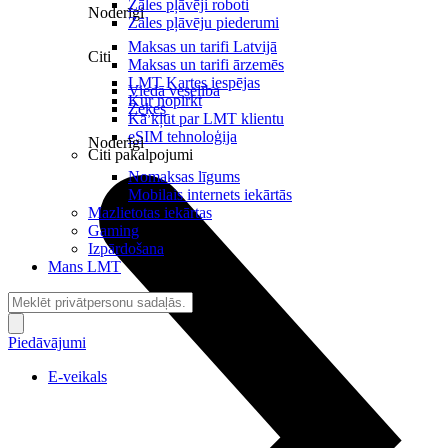
Zāles pļāvēji roboti
Noderīgi
Zāles pļāvēju piederumi
Maksas un tarifi Latvijā
Citi
Maksas un tarifi ārzemēs
LMT Kartes iespējas
Viedā veselība
Kur nopirkt
Zeķes
Kā kļūt par LMT klientu
eSIM tehnoloģija
Noderīgi
Citi pakalpojumi
Nomaksas līgums
Mobilais internets iekārtās
Mazlietotas iekārtas
Gaming
Izpārdošana
Mans LMT
Piedāvājumi
E-veikals