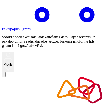
Pakalpojumu grozs
Šobrīd notiek e-veikala labiekārtošanas darbi, tāpēc iekārtas un
pakalpojumus atradīsi dažādos grozos. Pirkumi jānoformē līdz
galam katrā grozā atsevišķi.
Profils