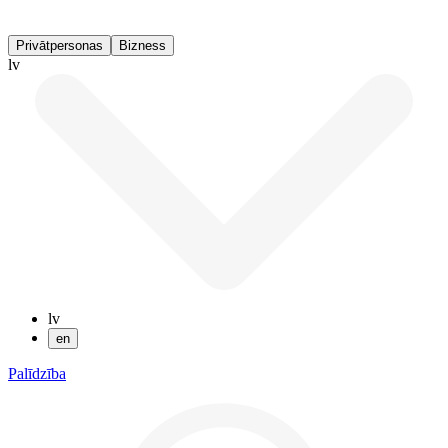
Privātpersonas
Bizness
lv
lv
en
Palīdzība