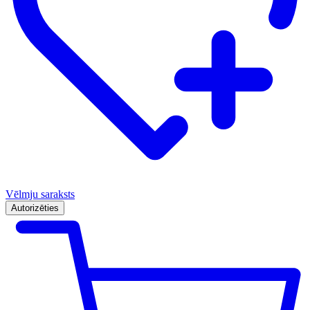
Vēlmju saraksts
Autorizēties