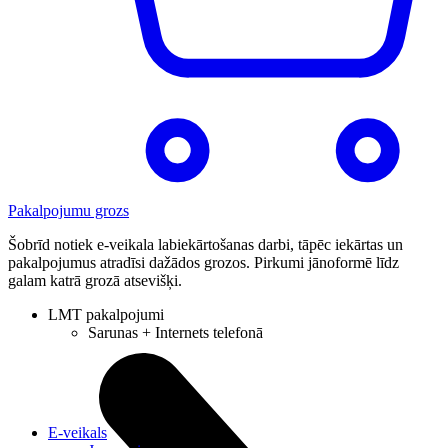
Pakalpojumu grozs
Šobrīd notiek e-veikala labiekārtošanas darbi, tāpēc iekārtas un
pakalpojumus atradīsi dažādos grozos. Pirkumi jānoformē līdz
galam katrā grozā atsevišķi.
LMT pakalpojumi
Sarunas + Internets telefonā
E-veikals