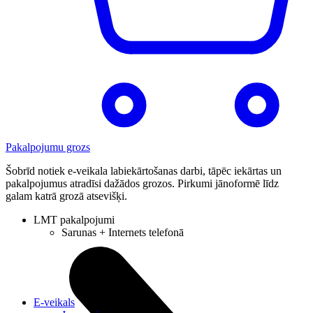
Pakalpojumu grozs
Šobrīd notiek e-veikala labiekārtošanas darbi, tāpēc iekārtas un
pakalpojumus atradīsi dažādos grozos. Pirkumi jānoformē līdz
galam katrā grozā atsevišķi.
LMT pakalpojumi
Sarunas + Internets telefonā
E-veikals