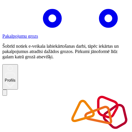
Pakalpojumu grozs
Šobrīd notiek e-veikala labiekārtošanas darbi, tāpēc iekārtas un
pakalpojumus atradīsi dažādos grozos. Pirkumi jānoformē līdz
galam katrā grozā atsevišķi.
Profils