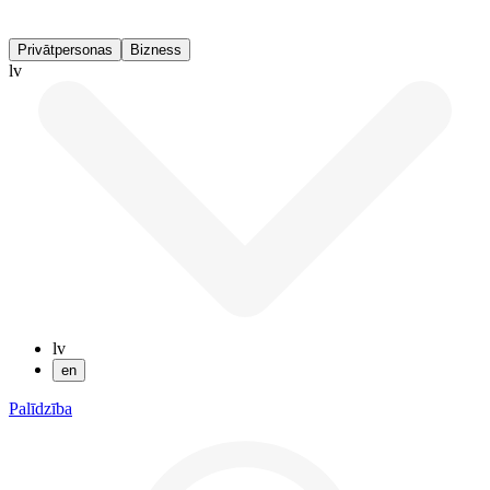
Privātpersonas
Bizness
lv
lv
en
Palīdzība