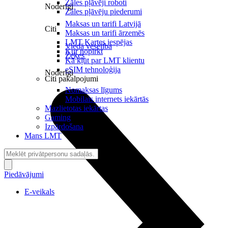
Zāles pļāvēji roboti
Noderīgi
Zāles pļāvēju piederumi
Maksas un tarifi Latvijā
Citi
Maksas un tarifi ārzemēs
LMT Kartes iespējas
Viedā veselība
Kur nopirkt
Zeķes
Kā kļūt par LMT klientu
eSIM tehnoloģija
Noderīgi
Citi pakalpojumi
Nomaksas līgums
Mobilais internets iekārtās
Mazlietotas iekārtas
Gaming
Izpārdošana
Mans LMT
Piedāvājumi
E-veikals