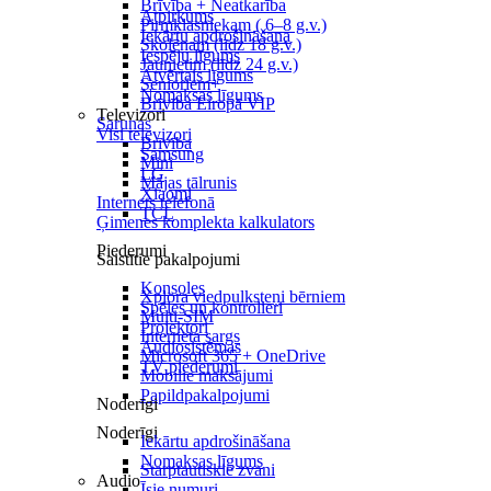
Brīvība + Neatkarība
Atpirkums
Pirmklasniekam ( 6–8 g.v.)
Iekārtu apdrošināšana
Skolēnam (līdz 18 g.v.)
Iespēju līgums
Jaunietim (līdz 24 g.v.)
Atvērtais līgums
Senioriem+
Nomaksas līgums
Brīvība Eiropā VIP
Televizori
Sarunas
Visi televizori
Brīvība
Samsung
Mini
LG
Mājas tālrunis
Xiaomi
Internets telefonā
TCL
Ģimenes komplekta kalkulators
Piederumi
Saistītie pakalpojumi
Konsoles
Xplora viedpulksteņi bērniem
Spēles un kontrolieri
Multi-SIM
Projektori
Interneta sargs
Audiosistēmas
Microsoft 365 + OneDrive
TV piederumi
Mobilie maksājumi
Papildpakalpojumi
Noderīgi
Noderīgi
Iekārtu apdrošināšana
Nomaksas līgums
Starptautiskie zvani
Audio
Īsie numuri