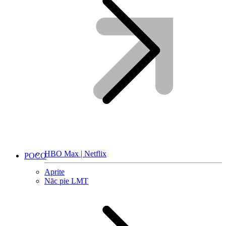
HBO Max | Netflix
POCO
Aprite
Nāc pie LMT