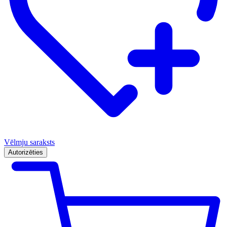
Vēlmju saraksts
Autorizēties