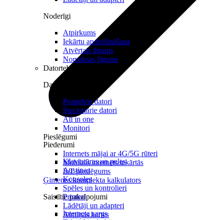
Noderīgi
Atpirkums
Iekārtu apdrošināšana
Atvērtais līgums
Nomaksas līgums
Datortehnika
Datori un Monitori
Portatīvie datori
Stacionārie datori
All in one
Monitori
Pieslēgumi
Piederumi
Internets mājai ar 4G/5G rūteri
Klaviatūras un peles
Mobilais internets iekārtās
Austiņas
IoT pieslēgums
Konsoles
Ģimenes komplekta kalkulators
Spēles un kontrolieri
Saistītie pakalpojumi
Printeri
Lādētāji un adapteri
Interneta sargs
Atmiņas kartes