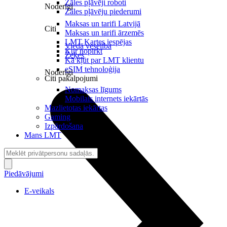
Zāles pļāvēji roboti
Noderīgi
Zāles pļāvēju piederumi
Maksas un tarifi Latvijā
Citi
Maksas un tarifi ārzemēs
LMT Kartes iespējas
Viedā veselība
Kur nopirkt
Zeķes
Kā kļūt par LMT klientu
eSIM tehnoloģija
Noderīgi
Citi pakalpojumi
Nomaksas līgums
Mobilais internets iekārtās
Mazlietotas iekārtas
Gaming
Izpārdošana
Mans LMT
Piedāvājumi
E-veikals