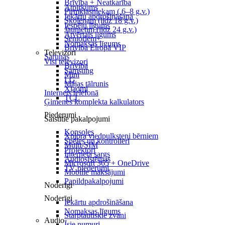
Brīvība + Neatkarība
Atpirkums
Pirmklasniekam ( 6–8 g.v.)
Iekārtu apdrošināšana
Skolēnam (līdz 18 g.v.)
Iespēju līgums
Jaunietim (līdz 24 g.v.)
Atvērtais līgums
Senioriem+
Nomaksas līgums
Brīvība Eiropā VIP
Televizori
Sarunas
Visi televizori
Brīvība
Samsung
Mini
LG
Mājas tālrunis
Xiaomi
Internets telefonā
TCL
Ģimenes komplekta kalkulators
Piederumi
Saistītie pakalpojumi
Konsoles
Xplora viedpulksteņi bērniem
Spēles un kontrolieri
Multi-SIM
Projektori
Interneta sargs
Audiosistēmas
Microsoft 365 + OneDrive
TV piederumi
Mobilie maksājumi
Papildpakalpojumi
Noderīgi
Noderīgi
Iekārtu apdrošināšana
Nomaksas līgums
Starptautiskie zvani
Audio
Īsie numuri