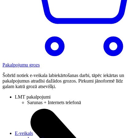
Pakalpojumu grozs
Šobrīd notiek e-veikala labiekārtošanas darbi, tāpēc iekārtas un
pakalpojumus atradīsi dažādos grozos. Pirkumi jānoformē līdz
galam katrā grozā atsevišķi.
LMT pakalpojumi
Sarunas + Internets telefonā
E-veikals