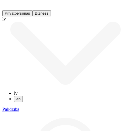
Privātpersonas
Bizness
lv
lv
en
Palīdzība