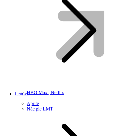
HBO Max | Netflix
Lenovo
Aprite
Nāc pie LMT