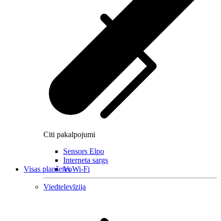
Citi pakalpojumi
Sensors Elpo
Interneta sargs
Visas planšetes
VoWi-Fi
Viedtelevīzija