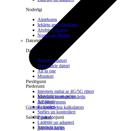
Noderīgi
Atpirkums
Iekārtu apdrošināšana
Atvērtais līgums
Nomaksas līgums
Datortehnika
Datori un Monitori
Portatīvie datori
Stacionārie datori
All in one
Monitori
Pieslēgumi
Piederumi
Internets mājai ar 4G/5G rūteri
Klaviatūras un peles
Mobilais internets iekārtās
Austiņas
IoT pieslēgums
Konsoles
Ģimenes komplekta kalkulators
Spēles un kontrolieri
Saistītie pakalpojumi
Printeri
Lādētāji un adapteri
Interneta sargs
Atmiņas kartes