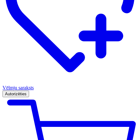
Vēlmju saraksts
Autorizēties