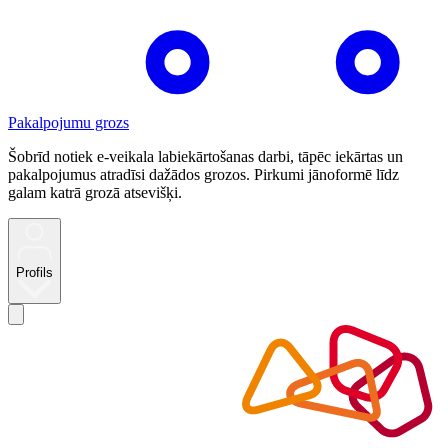
Pakalpojumu grozs
Šobrīd notiek e-veikala labiekārtošanas darbi, tāpēc iekārtas un
pakalpojumus atradīsi dažādos grozos. Pirkumi jānoformē līdz
galam katrā grozā atsevišķi.
Profils