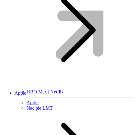
HBO Max | Netflix
Apple
Aprite
Nāc pie LMT