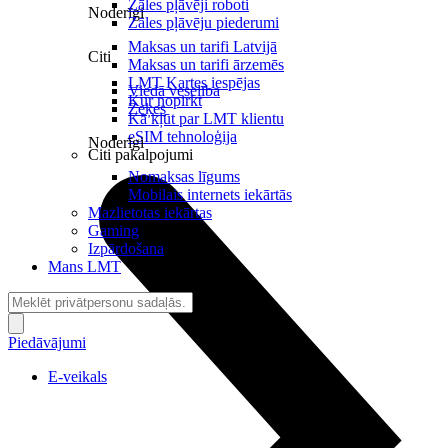
Zāles pļāvēji roboti
Noderīgi
Zāles pļāvēju piederumi
Maksas un tarifi Latvijā
Citi
Maksas un tarifi ārzemēs
LMT Kartes iespējas
Viedā veselība
Kur nopirkt
Zeķes
Kā kļūt par LMT klientu
eSIM tehnoloģija
Noderīgi
Citi pakalpojumi
Nomaksas līgums
Mobilais internets iekārtās
Mazlietotas iekārtas
Gaming
Izpārdošana
Mans LMT
Piedāvājumi
E-veikals