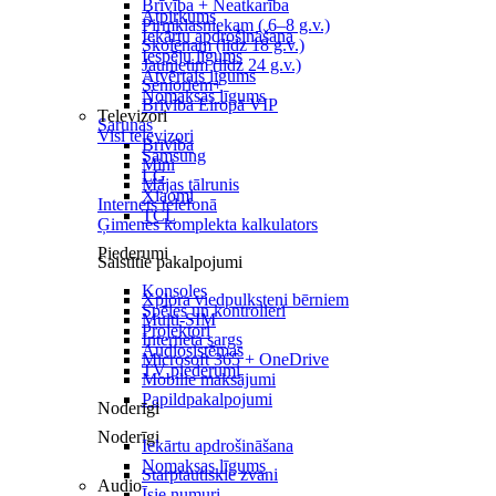
Brīvība + Neatkarība
Atpirkums
Pirmklasniekam ( 6–8 g.v.)
Iekārtu apdrošināšana
Skolēnam (līdz 18 g.v.)
Iespēju līgums
Jaunietim (līdz 24 g.v.)
Atvērtais līgums
Senioriem+
Nomaksas līgums
Brīvība Eiropā VIP
Televizori
Sarunas
Visi televizori
Brīvība
Samsung
Mini
LG
Mājas tālrunis
Xiaomi
Internets telefonā
TCL
Ģimenes komplekta kalkulators
Piederumi
Saistītie pakalpojumi
Konsoles
Xplora viedpulksteņi bērniem
Spēles un kontrolieri
Multi-SIM
Projektori
Interneta sargs
Audiosistēmas
Microsoft 365 + OneDrive
TV piederumi
Mobilie maksājumi
Papildpakalpojumi
Noderīgi
Noderīgi
Iekārtu apdrošināšana
Nomaksas līgums
Starptautiskie zvani
Audio
Īsie numuri