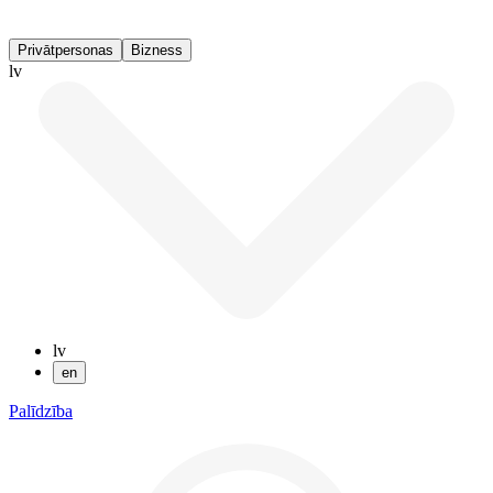
Privātpersonas
Bizness
lv
lv
en
Palīdzība