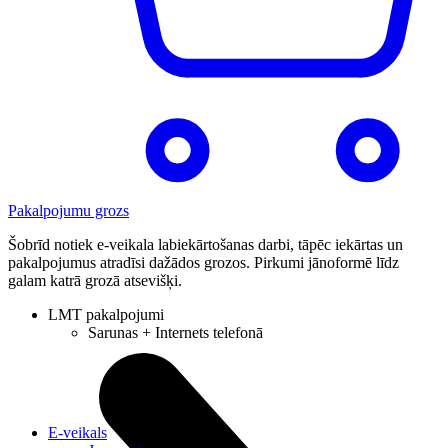
Pakalpojumu grozs
Šobrīd notiek e-veikala labiekārtošanas darbi, tāpēc iekārtas un
pakalpojumus atradīsi dažādos grozos. Pirkumi jānoformē līdz
galam katrā grozā atsevišķi.
LMT pakalpojumi
Sarunas + Internets telefonā
E-veikals