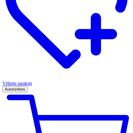
Vēlmju saraksts
Autorizēties