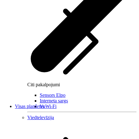
Citi pakalpojumi
Sensors Elpo
Interneta sargs
Visas planšetes
VoWi-Fi
Viedtelevīzija