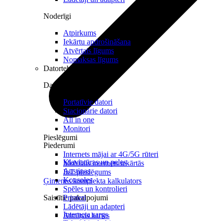
Noderīgi
Atpirkums
Iekārtu apdrošināšana
Atvērtais līgums
Nomaksas līgums
Datortehnika
Datori un Monitori
Portatīvie datori
Stacionārie datori
All in one
Monitori
Pieslēgumi
Piederumi
Internets mājai ar 4G/5G rūteri
Klaviatūras un peles
Mobilais internets iekārtās
Austiņas
IoT pieslēgums
Konsoles
Ģimenes komplekta kalkulators
Spēles un kontrolieri
Saistītie pakalpojumi
Printeri
Lādētāji un adapteri
Interneta sargs
Atmiņas kartes