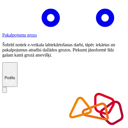
Pakalpojumu grozs
Šobrīd notiek e-veikala labiekārtošanas darbi, tāpēc iekārtas un
pakalpojumus atradīsi dažādos grozos. Pirkumi jānoformē līdz
galam katrā grozā atsevišķi.
Profils