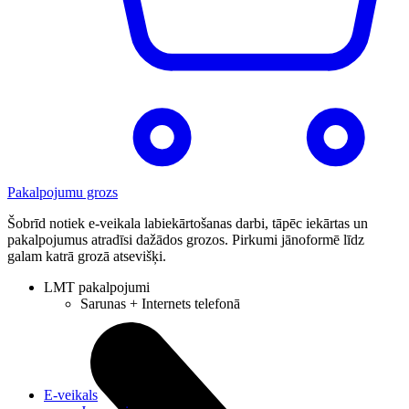
Pakalpojumu grozs
Šobrīd notiek e-veikala labiekārtošanas darbi, tāpēc iekārtas un
pakalpojumus atradīsi dažādos grozos. Pirkumi jānoformē līdz
galam katrā grozā atsevišķi.
LMT pakalpojumi
Sarunas + Internets telefonā
E-veikals