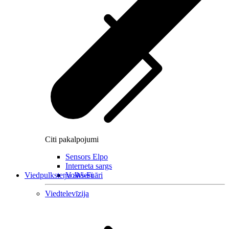
Citi pakalpojumi
Sensors Elpo
Interneta sargs
Viedpulksteņu aksesuāri
VoWi-Fi
Viedtelevīzija