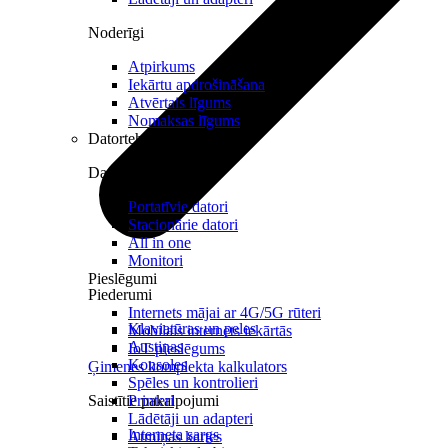
Noderīgi
Atpirkums
Iekārtu apdrošināšana
Atvērtais līgums
Nomaksas līgums
Datortehnika
Datori un Monitori
Portatīvie datori
Stacionārie datori
All in one
Monitori
Pieslēgumi
Piederumi
Internets mājai ar 4G/5G rūteri
Klaviatūras un peles
Mobilais internets iekārtās
Austiņas
IoT pieslēgums
Konsoles
Ģimenes komplekta kalkulators
Spēles un kontrolieri
Saistītie pakalpojumi
Printeri
Lādētāji un adapteri
Interneta sargs
Atmiņas kartes