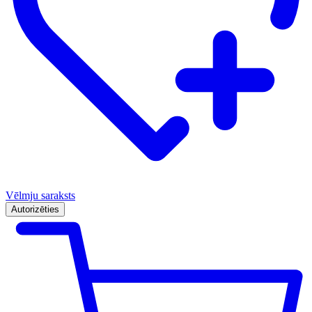
Vēlmju saraksts
Autorizēties