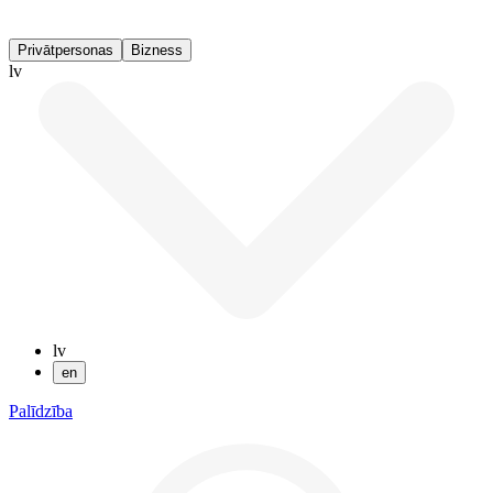
Privātpersonas
Bizness
lv
lv
en
Palīdzība