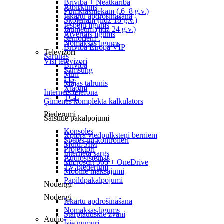
Brīvība + Neatkarība
Atpirkums
Pirmklasniekam ( 6–8 g.v.)
Iekārtu apdrošināšana
Skolēnam (līdz 18 g.v.)
Iespēju līgums
Jaunietim (līdz 24 g.v.)
Atvērtais līgums
Senioriem+
Nomaksas līgums
Brīvība Eiropā VIP
Televizori
Sarunas
Visi televizori
Brīvība
Samsung
Mini
LG
Mājas tālrunis
Xiaomi
Internets telefonā
TCL
Ģimenes komplekta kalkulators
Piederumi
Saistītie pakalpojumi
Konsoles
Xplora viedpulksteņi bērniem
Spēles un kontrolieri
Multi-SIM
Projektori
Interneta sargs
Audiosistēmas
Microsoft 365 + OneDrive
TV piederumi
Mobilie maksājumi
Papildpakalpojumi
Noderīgi
Noderīgi
Iekārtu apdrošināšana
Nomaksas līgums
Starptautiskie zvani
Audio
Īsie numuri