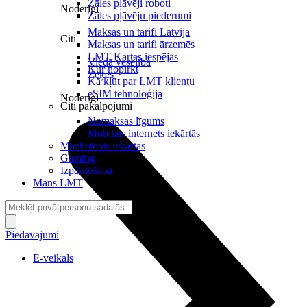
Zāles pļāvēji roboti
Noderīgi
Zāles pļāvēju piederumi
Maksas un tarifi Latvijā
Citi
Maksas un tarifi ārzemēs
LMT Kartes iespējas
Viedā veselība
Kur nopirkt
Zeķes
Kā kļūt par LMT klientu
eSIM tehnoloģija
Noderīgi
Citi pakalpojumi
Nomaksas līgums
Mobilais internets iekārtās
Mazlietotas iekārtas
Gaming
Izpārdošana
Mans LMT
Piedāvājumi
E-veikals