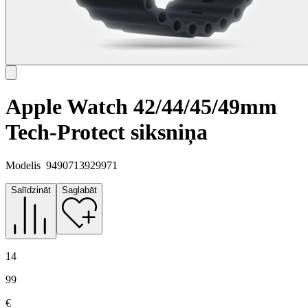
Apple Watch 42/44/45/49mm
Tech-Protect siksniņa
Modelis
9490713929971
Salīdzināt
Saglabāt
14
99
€