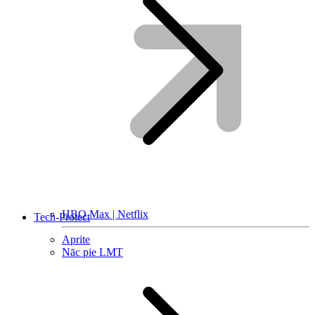
HBO Max | Netflix
Tech-Protect
Aprite
Nāc pie LMT