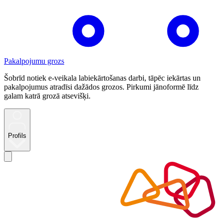
Pakalpojumu grozs
Šobrīd notiek e-veikala labiekārtošanas darbi, tāpēc iekārtas un
pakalpojumus atradīsi dažādos grozos. Pirkumi jānoformē līdz
galam katrā grozā atsevišķi.
Profils