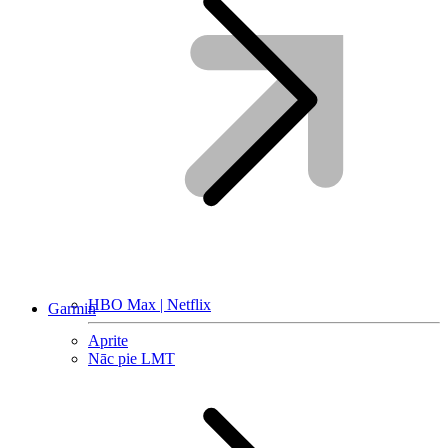
HBO Max | Netflix
Garmin
Aprite
Nāc pie LMT