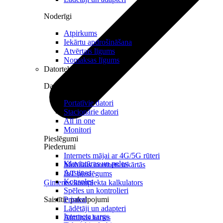
Noderīgi
Atpirkums
Iekārtu apdrošināšana
Atvērtais līgums
Nomaksas līgums
Datortehnika
Datori un Monitori
Portatīvie datori
Stacionārie datori
All in one
Monitori
Pieslēgumi
Piederumi
Internets mājai ar 4G/5G rūteri
Klaviatūras un peles
Mobilais internets iekārtās
Austiņas
IoT pieslēgums
Konsoles
Ģimenes komplekta kalkulators
Spēles un kontrolieri
Saistītie pakalpojumi
Printeri
Lādētāji un adapteri
Interneta sargs
Atmiņas kartes