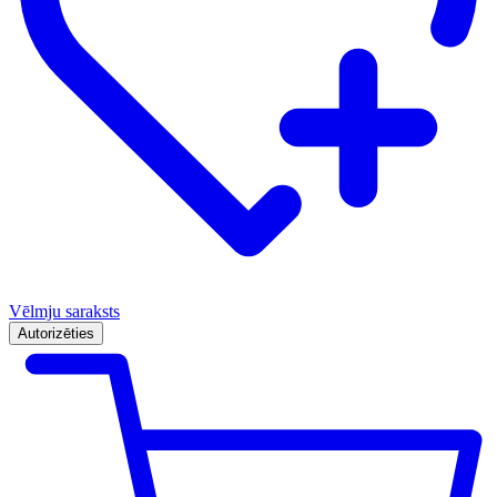
Vēlmju saraksts
Autorizēties