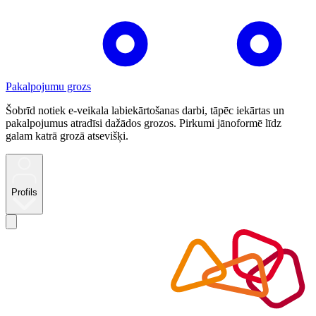
Pakalpojumu grozs
Šobrīd notiek e-veikala labiekārtošanas darbi, tāpēc iekārtas un
pakalpojumus atradīsi dažādos grozos. Pirkumi jānoformē līdz
galam katrā grozā atsevišķi.
Profils