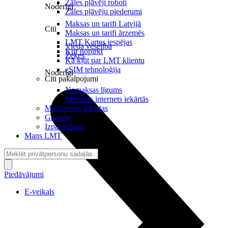
Zāles pļāvēji roboti
Noderīgi
Zāles pļāvēju piederumi
Maksas un tarifi Latvijā
Citi
Maksas un tarifi ārzemēs
LMT Kartes iespējas
Viedā veselība
Kur nopirkt
Zeķes
Kā kļūt par LMT klientu
eSIM tehnoloģija
Noderīgi
Citi pakalpojumi
Nomaksas līgums
Mobilais internets iekārtās
Mazlietotas iekārtas
Gaming
Izpārdošana
Mans LMT
Piedāvājumi
E-veikals