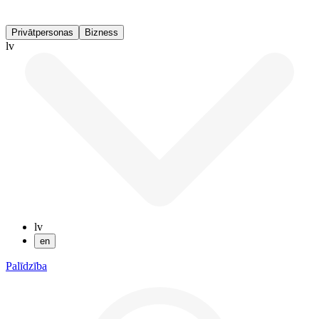
Privātpersonas
Bizness
lv
lv
en
Palīdzība