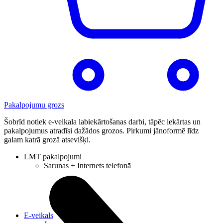
Pakalpojumu grozs
Šobrīd notiek e-veikala labiekārtošanas darbi, tāpēc iekārtas un
pakalpojumus atradīsi dažādos grozos. Pirkumi jānoformē līdz
galam katrā grozā atsevišķi.
LMT pakalpojumi
Sarunas + Internets telefonā
E-veikals