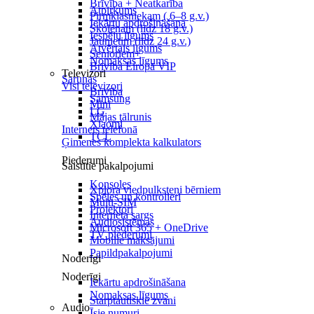
Brīvība + Neatkarība
Atpirkums
Pirmklasniekam ( 6–8 g.v.)
Iekārtu apdrošināšana
Skolēnam (līdz 18 g.v.)
Iespēju līgums
Jaunietim (līdz 24 g.v.)
Atvērtais līgums
Senioriem+
Nomaksas līgums
Brīvība Eiropā VIP
Televizori
Sarunas
Visi televizori
Brīvība
Samsung
Mini
LG
Mājas tālrunis
Xiaomi
Internets telefonā
TCL
Ģimenes komplekta kalkulators
Piederumi
Saistītie pakalpojumi
Konsoles
Xplora viedpulksteņi bērniem
Spēles un kontrolieri
Multi-SIM
Projektori
Interneta sargs
Audiosistēmas
Microsoft 365 + OneDrive
TV piederumi
Mobilie maksājumi
Papildpakalpojumi
Noderīgi
Noderīgi
Iekārtu apdrošināšana
Nomaksas līgums
Starptautiskie zvani
Audio
Īsie numuri