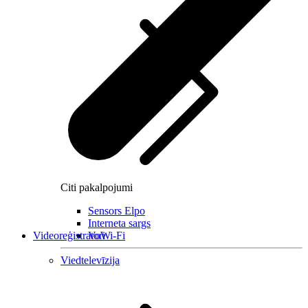
Citi pakalpojumi
Sensors Elpo
Interneta sargs
Videoreģistratori
VoWi-Fi
Viedtelevīzija