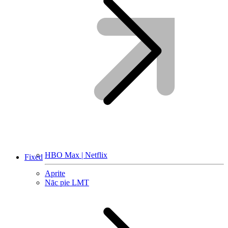
HBO Max | Netflix
Fixed
Aprite
Nāc pie LMT