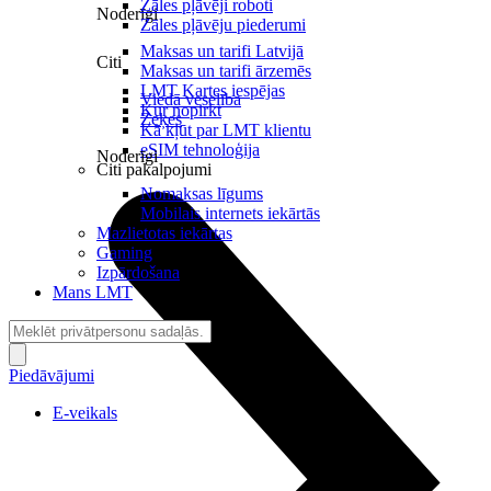
Zāles pļāvēji roboti
Noderīgi
Zāles pļāvēju piederumi
Maksas un tarifi Latvijā
Citi
Maksas un tarifi ārzemēs
LMT Kartes iespējas
Viedā veselība
Kur nopirkt
Zeķes
Kā kļūt par LMT klientu
eSIM tehnoloģija
Noderīgi
Citi pakalpojumi
Nomaksas līgums
Mobilais internets iekārtās
Mazlietotas iekārtas
Gaming
Izpārdošana
Mans LMT
Piedāvājumi
E-veikals