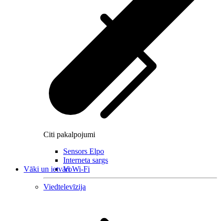
Citi pakalpojumi
Sensors Elpo
Interneta sargs
Vāki un ietvari
VoWi-Fi
Viedtelevīzija