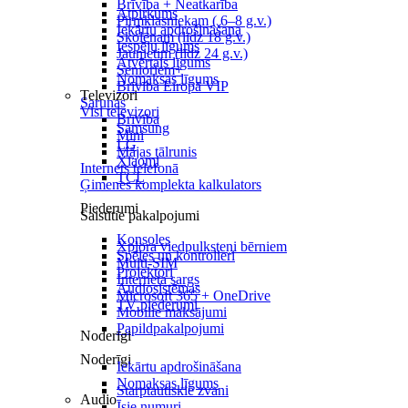
Brīvība + Neatkarība
Atpirkums
Pirmklasniekam ( 6–8 g.v.)
Iekārtu apdrošināšana
Skolēnam (līdz 18 g.v.)
Iespēju līgums
Jaunietim (līdz 24 g.v.)
Atvērtais līgums
Senioriem+
Nomaksas līgums
Brīvība Eiropā VIP
Televizori
Sarunas
Visi televizori
Brīvība
Samsung
Mini
LG
Mājas tālrunis
Xiaomi
Internets telefonā
TCL
Ģimenes komplekta kalkulators
Piederumi
Saistītie pakalpojumi
Konsoles
Xplora viedpulksteņi bērniem
Spēles un kontrolieri
Multi-SIM
Projektori
Interneta sargs
Audiosistēmas
Microsoft 365 + OneDrive
TV piederumi
Mobilie maksājumi
Papildpakalpojumi
Noderīgi
Noderīgi
Iekārtu apdrošināšana
Nomaksas līgums
Starptautiskie zvani
Audio
Īsie numuri