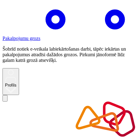
Pakalpojumu grozs
Šobrīd notiek e-veikala labiekārtošanas darbi, tāpēc iekārtas un
pakalpojumus atradīsi dažādos grozos. Pirkumi jānoformē līdz
galam katrā grozā atsevišķi.
Profils