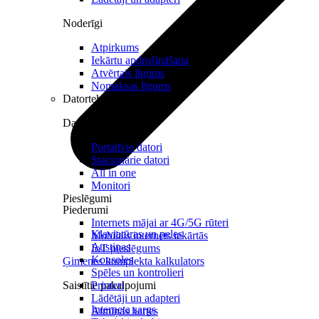
Noderīgi
Atpirkums
Iekārtu apdrošināšana
Atvērtais līgums
Nomaksas līgums
Datortehnika
Datori un Monitori
Portatīvie datori
Stacionārie datori
All in one
Monitori
Pieslēgumi
Piederumi
Internets mājai ar 4G/5G rūteri
Klaviatūras un peles
Mobilais internets iekārtās
Austiņas
IoT pieslēgums
Konsoles
Ģimenes komplekta kalkulators
Spēles un kontrolieri
Saistītie pakalpojumi
Printeri
Lādētāji un adapteri
Interneta sargs
Atmiņas kartes