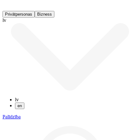
Privātpersonas
Bizness
lv
lv
en
Palīdzība