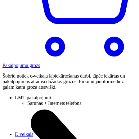
Pakalpojumu grozs
Šobrīd notiek e-veikala labiekārtošanas darbi, tāpēc iekārtas un
pakalpojumus atradīsi dažādos grozos. Pirkumi jānoformē līdz
galam katrā grozā atsevišķi.
LMT pakalpojumi
Sarunas + Internets telefonā
E-veikals