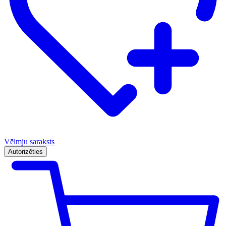
Vēlmju saraksts
Autorizēties