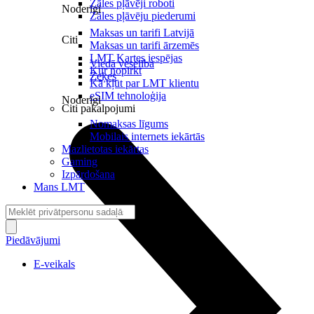
Zāles pļāvēji roboti
Noderīgi
Zāles pļāvēju piederumi
Maksas un tarifi Latvijā
Citi
Maksas un tarifi ārzemēs
LMT Kartes iespējas
Viedā veselība
Kur nopirkt
Zeķes
Kā kļūt par LMT klientu
eSIM tehnoloģija
Noderīgi
Citi pakalpojumi
Nomaksas līgums
Mobilais internets iekārtās
Mazlietotas iekārtas
Gaming
Izpārdošana
Mans LMT
Piedāvājumi
E-veikals