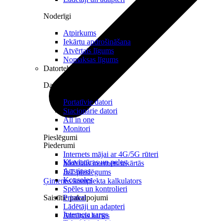
Noderīgi
Atpirkums
Iekārtu apdrošināšana
Atvērtais līgums
Nomaksas līgums
Datortehnika
Datori un Monitori
Portatīvie datori
Stacionārie datori
All in one
Monitori
Pieslēgumi
Piederumi
Internets mājai ar 4G/5G rūteri
Klaviatūras un peles
Mobilais internets iekārtās
Austiņas
IoT pieslēgums
Konsoles
Ģimenes komplekta kalkulators
Spēles un kontrolieri
Saistītie pakalpojumi
Printeri
Lādētāji un adapteri
Interneta sargs
Atmiņas kartes