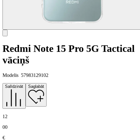
Redmi Note 15 Pro 5G Tactical
vāciņš
Modelis
57983129102
Salīdzināt
Saglabāt
12
00
€