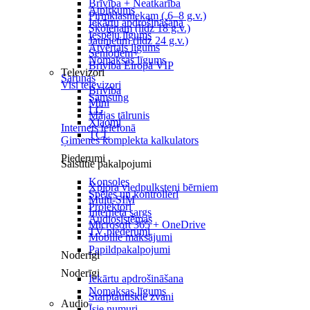
Brīvība + Neatkarība
Atpirkums
Pirmklasniekam ( 6–8 g.v.)
Iekārtu apdrošināšana
Skolēnam (līdz 18 g.v.)
Iespēju līgums
Jaunietim (līdz 24 g.v.)
Atvērtais līgums
Senioriem+
Nomaksas līgums
Brīvība Eiropā VIP
Televizori
Sarunas
Visi televizori
Brīvība
Samsung
Mini
LG
Mājas tālrunis
Xiaomi
Internets telefonā
TCL
Ģimenes komplekta kalkulators
Piederumi
Saistītie pakalpojumi
Konsoles
Xplora viedpulksteņi bērniem
Spēles un kontrolieri
Multi-SIM
Projektori
Interneta sargs
Audiosistēmas
Microsoft 365 + OneDrive
TV piederumi
Mobilie maksājumi
Papildpakalpojumi
Noderīgi
Noderīgi
Iekārtu apdrošināšana
Nomaksas līgums
Starptautiskie zvani
Audio
Īsie numuri