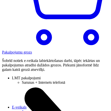
Pakalpojumu grozs
Šobrīd notiek e-veikala labiekārtošanas darbi, tāpēc iekārtas un
pakalpojumus atradīsi dažādos grozos. Pirkumi jānoformē līdz
galam katrā grozā atsevišķi.
LMT pakalpojumi
Sarunas + Internets telefonā
E-veikals