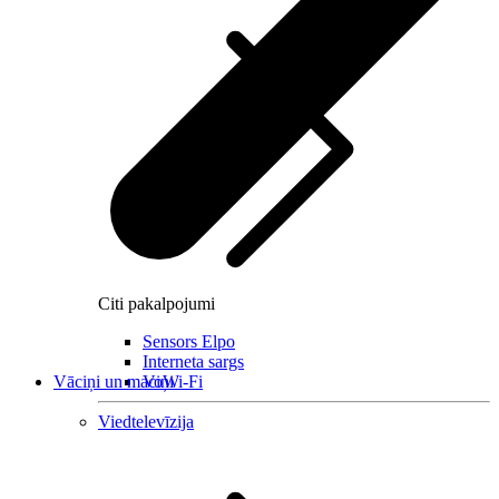
Citi pakalpojumi
Sensors Elpo
Interneta sargs
Vāciņi un maciņi
VoWi-Fi
Viedtelevīzija