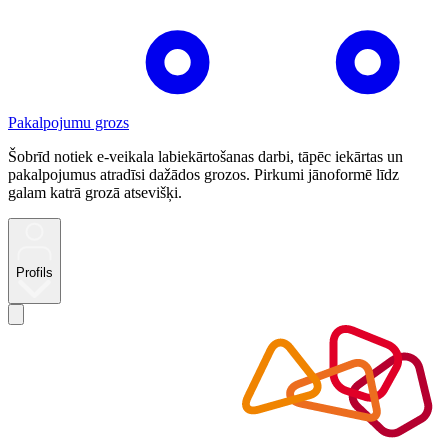
Pakalpojumu grozs
Šobrīd notiek e-veikala labiekārtošanas darbi, tāpēc iekārtas un
pakalpojumus atradīsi dažādos grozos. Pirkumi jānoformē līdz
galam katrā grozā atsevišķi.
Profils