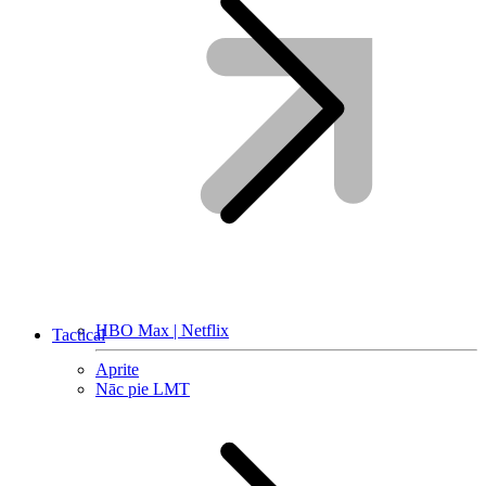
HBO Max | Netflix
Tactical
Aprite
Nāc pie LMT