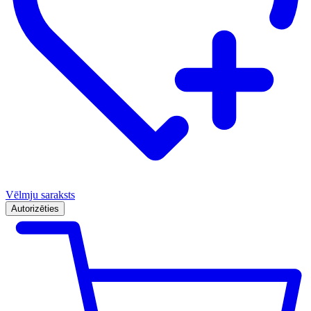
Vēlmju saraksts
Autorizēties