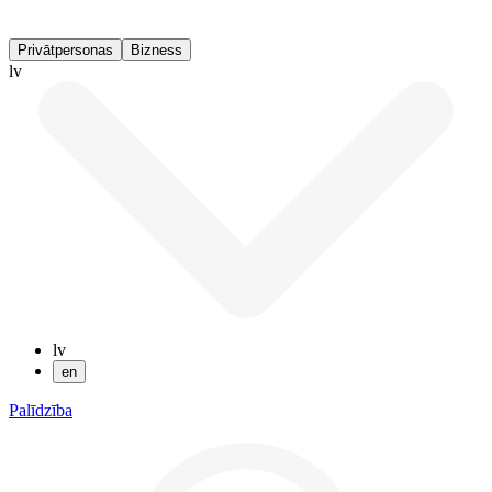
Privātpersonas
Bizness
lv
lv
en
Palīdzība