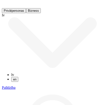
Privātpersonas
Bizness
lv
lv
en
Palīdzība