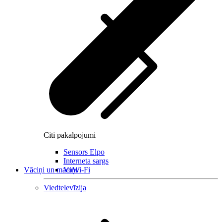
Citi pakalpojumi
Sensors Elpo
Interneta sargs
Vāciņi un maciņi
VoWi-Fi
Viedtelevīzija