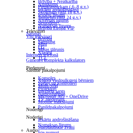
Brīvība + Neatkarība
Atpirkums
Pirmklasniekam ( 6–8 g.v.)
Iekārtu apdrošināšana
Skolēnam (līdz 18 g.v.)
Iespēju līgums
Jaunietim (līdz 24 g.v.)
Atvērtais līgums
Senioriem+
Nomaksas līgums
Brīvība Eiropā VIP
Televizori
Sarunas
Visi televizori
Brīvība
Samsung
Mini
LG
Mājas tālrunis
Xiaomi
Internets telefonā
TCL
Ģimenes komplekta kalkulators
Piederumi
Saistītie pakalpojumi
Konsoles
Xplora viedpulksteņi bērniem
Spēles un kontrolieri
Multi-SIM
Projektori
Interneta sargs
Audiosistēmas
Microsoft 365 + OneDrive
TV piederumi
Mobilie maksājumi
Papildpakalpojumi
Noderīgi
Noderīgi
Iekārtu apdrošināšana
Nomaksas līgums
Starptautiskie zvani
Audio
Īsie numuri