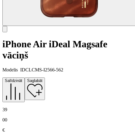
iPhone Air iDeal Magsafe
vāciņš
Modelis
IDCLCMS-I2566-562
Salīdzināt
Saglabāt
39
00
€