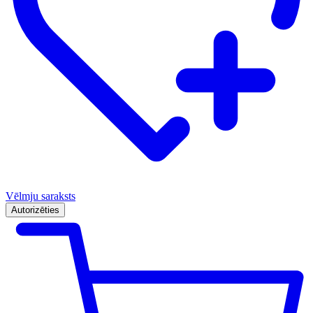
Vēlmju saraksts
Autorizēties