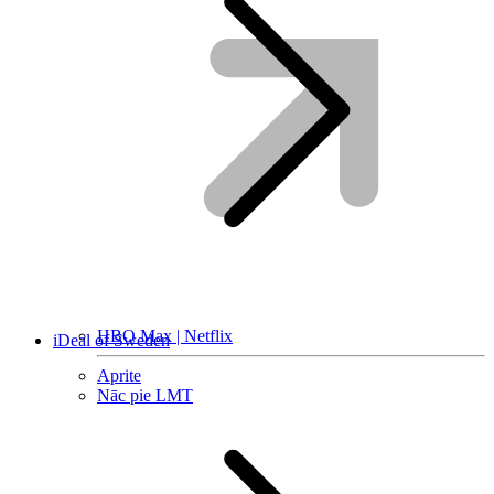
HBO Max | Netflix
iDeal of Sweden
Aprite
Nāc pie LMT