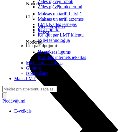
Zāles pļāvēji roboti
Noderīgi
Zāles pļāvēju piederumi
Maksas un tarifi Latvijā
Citi
Maksas un tarifi ārzemēs
LMT Kartes iespējas
Viedā veselība
Kur nopirkt
Zeķes
Kā kļūt par LMT klientu
eSIM tehnoloģija
Noderīgi
Citi pakalpojumi
Nomaksas līgums
Mobilais internets iekārtās
Mazlietotas iekārtas
Gaming
Izpārdošana
Mans LMT
Piedāvājumi
E-veikals