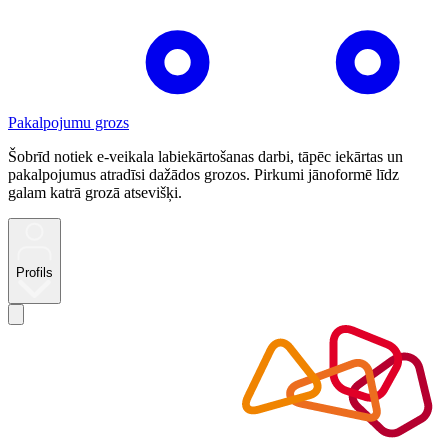
Pakalpojumu grozs
Šobrīd notiek e-veikala labiekārtošanas darbi, tāpēc iekārtas un
pakalpojumus atradīsi dažādos grozos. Pirkumi jānoformē līdz
galam katrā grozā atsevišķi.
Profils