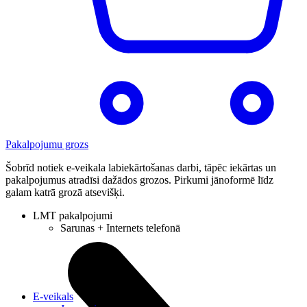
Pakalpojumu grozs
Šobrīd notiek e-veikala labiekārtošanas darbi, tāpēc iekārtas un
pakalpojumus atradīsi dažādos grozos. Pirkumi jānoformē līdz
galam katrā grozā atsevišķi.
LMT pakalpojumi
Sarunas + Internets telefonā
E-veikals