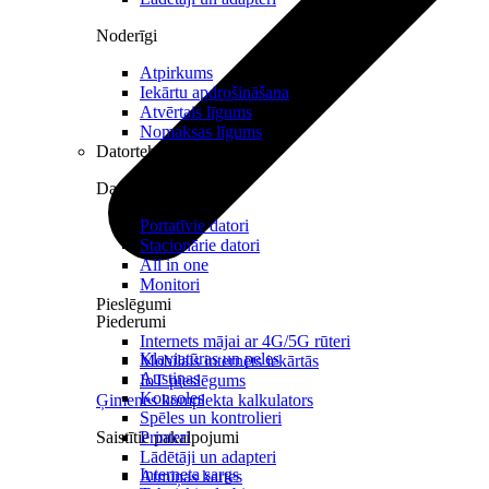
Noderīgi
Atpirkums
Iekārtu apdrošināšana
Atvērtais līgums
Nomaksas līgums
Datortehnika
Datori un Monitori
Portatīvie datori
Stacionārie datori
All in one
Monitori
Pieslēgumi
Piederumi
Internets mājai ar 4G/5G rūteri
Klaviatūras un peles
Mobilais internets iekārtās
Austiņas
IoT pieslēgums
Konsoles
Ģimenes komplekta kalkulators
Spēles un kontrolieri
Saistītie pakalpojumi
Printeri
Lādētāji un adapteri
Interneta sargs
Atmiņas kartes