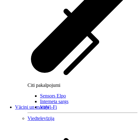
Citi pakalpojumi
Sensors Elpo
Interneta sargs
Vāciņi un maciņi
VoWi-Fi
Viedtelevīzija