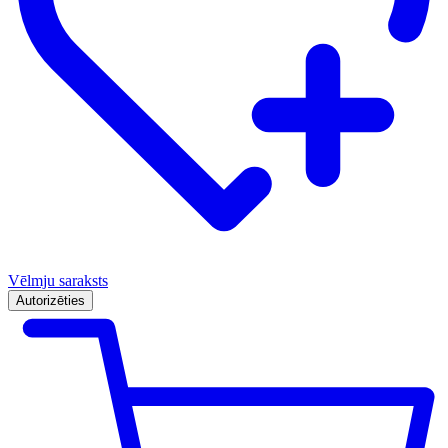
Vēlmju saraksts
Autorizēties