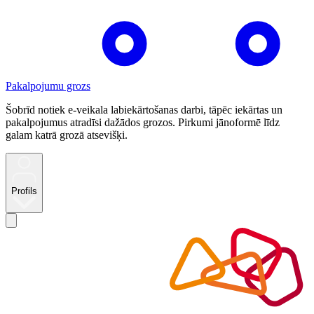
Pakalpojumu grozs
Šobrīd notiek e-veikala labiekārtošanas darbi, tāpēc iekārtas un
pakalpojumus atradīsi dažādos grozos. Pirkumi jānoformē līdz
galam katrā grozā atsevišķi.
Profils