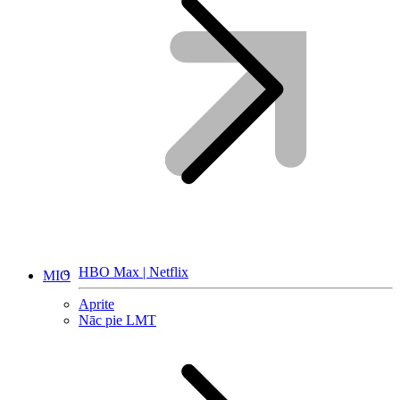
HBO Max | Netflix
MIO
Aprite
Nāc pie LMT