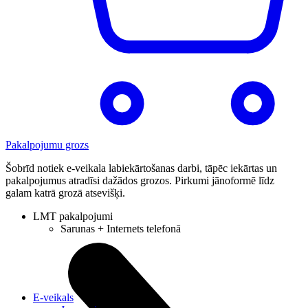
Pakalpojumu grozs
Šobrīd notiek e-veikala labiekārtošanas darbi, tāpēc iekārtas un
pakalpojumus atradīsi dažādos grozos. Pirkumi jānoformē līdz
galam katrā grozā atsevišķi.
LMT pakalpojumi
Sarunas + Internets telefonā
E-veikals