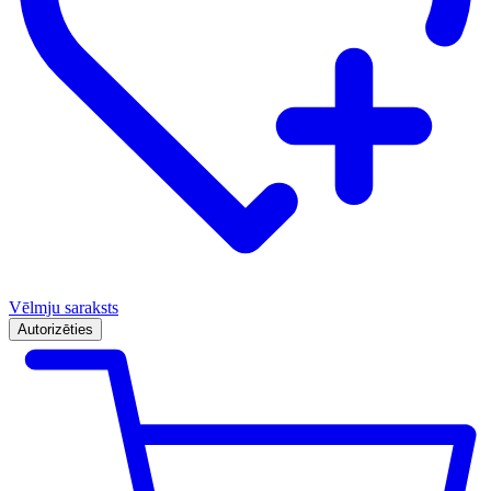
Vēlmju saraksts
Autorizēties