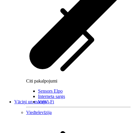
Citi pakalpojumi
Sensors Elpo
Interneta sargs
Vāciņi un maciņi
VoWi-Fi
Viedtelevīzija