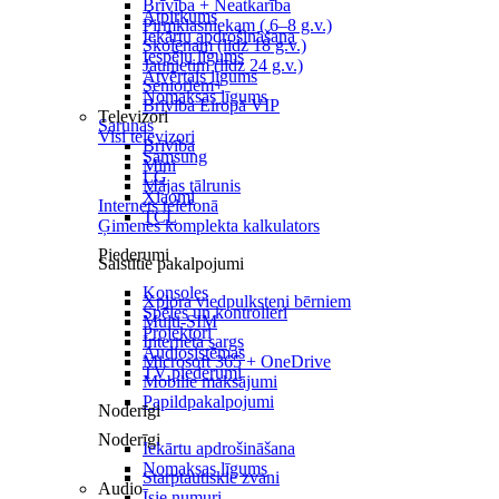
Brīvība + Neatkarība
Atpirkums
Pirmklasniekam ( 6–8 g.v.)
Iekārtu apdrošināšana
Skolēnam (līdz 18 g.v.)
Iespēju līgums
Jaunietim (līdz 24 g.v.)
Atvērtais līgums
Senioriem+
Nomaksas līgums
Brīvība Eiropā VIP
Televizori
Sarunas
Visi televizori
Brīvība
Samsung
Mini
LG
Mājas tālrunis
Xiaomi
Internets telefonā
TCL
Ģimenes komplekta kalkulators
Piederumi
Saistītie pakalpojumi
Konsoles
Xplora viedpulksteņi bērniem
Spēles un kontrolieri
Multi-SIM
Projektori
Interneta sargs
Audiosistēmas
Microsoft 365 + OneDrive
TV piederumi
Mobilie maksājumi
Papildpakalpojumi
Noderīgi
Noderīgi
Iekārtu apdrošināšana
Nomaksas līgums
Starptautiskie zvani
Audio
Īsie numuri