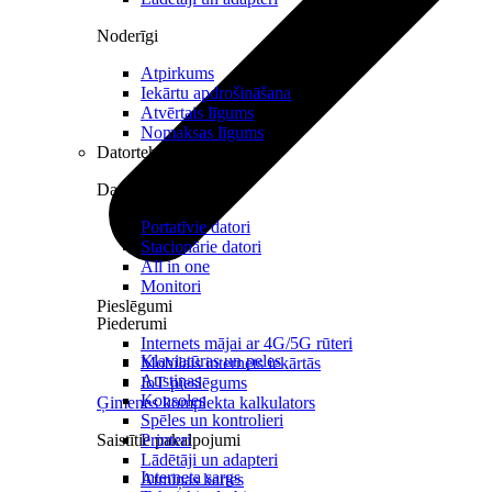
Noderīgi
Atpirkums
Iekārtu apdrošināšana
Atvērtais līgums
Nomaksas līgums
Datortehnika
Datori un Monitori
Portatīvie datori
Stacionārie datori
All in one
Monitori
Pieslēgumi
Piederumi
Internets mājai ar 4G/5G rūteri
Klaviatūras un peles
Mobilais internets iekārtās
Austiņas
IoT pieslēgums
Konsoles
Ģimenes komplekta kalkulators
Spēles un kontrolieri
Saistītie pakalpojumi
Printeri
Lādētāji un adapteri
Interneta sargs
Atmiņas kartes