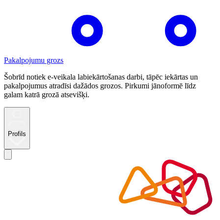
Pakalpojumu grozs
Šobrīd notiek e-veikala labiekārtošanas darbi, tāpēc iekārtas un
pakalpojumus atradīsi dažādos grozos. Pirkumi jānoformē līdz
galam katrā grozā atsevišķi.
Profils