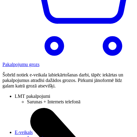
Pakalpojumu grozs
Šobrīd notiek e-veikala labiekārtošanas darbi, tāpēc iekārtas un
pakalpojumus atradīsi dažādos grozos. Pirkumi jānoformē līdz
galam katrā grozā atsevišķi.
LMT pakalpojumi
Sarunas + Internets telefonā
E-veikals