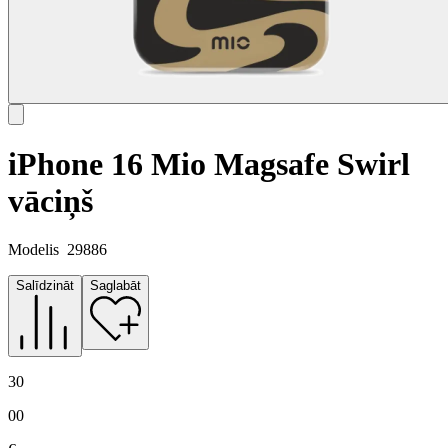
iPhone 16 Mio Magsafe Swirl
vāciņš
Modelis
29886
Salīdzināt
Saglabāt
30
00