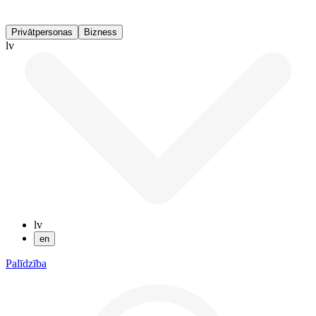
Privātpersonas
Bizness
lv
lv
en
Palīdzība