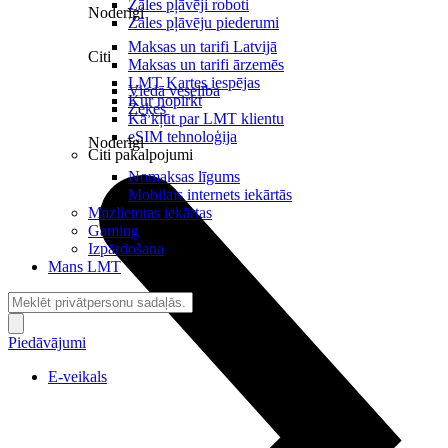
Zāles pļāvēji roboti
Noderīgi
Zāles pļāvēju piederumi
Maksas un tarifi Latvijā
Citi
Maksas un tarifi ārzemēs
LMT Kartes iespējas
Viedā veselība
Kur nopirkt
Zeķes
Kā kļūt par LMT klientu
eSIM tehnoloģija
Noderīgi
Citi pakalpojumi
Nomaksas līgums
Mobilais internets iekārtās
Mazlietotas iekārtas
Gaming
Izpārdošana
Mans LMT
Piedāvājumi
E-veikals