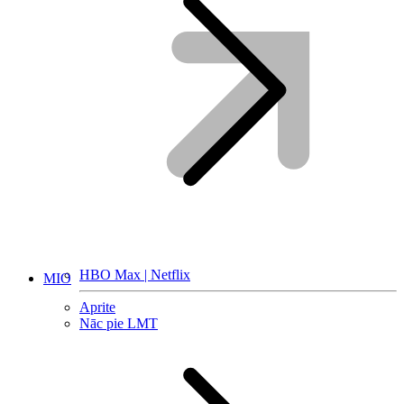
HBO Max | Netflix
MIO
Aprite
Nāc pie LMT