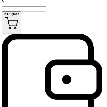
€
Ielikt grozā