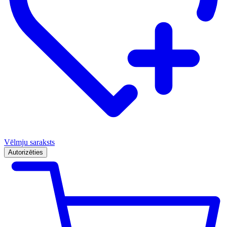
Vēlmju saraksts
Autorizēties