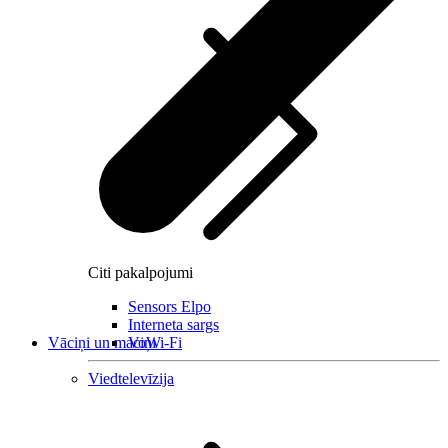
Citi pakalpojumi
Sensors Elpo
Interneta sargs
Vāciņi un maciņi
VoWi-Fi
Viedtelevīzija