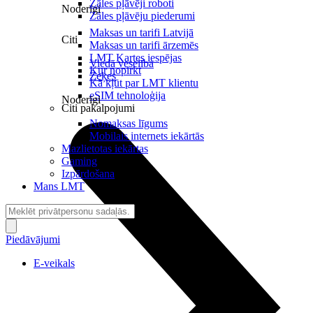
Zāles pļāvēji roboti
Noderīgi
Zāles pļāvēju piederumi
Maksas un tarifi Latvijā
Citi
Maksas un tarifi ārzemēs
LMT Kartes iespējas
Viedā veselība
Kur nopirkt
Zeķes
Kā kļūt par LMT klientu
eSIM tehnoloģija
Noderīgi
Citi pakalpojumi
Nomaksas līgums
Mobilais internets iekārtās
Mazlietotas iekārtas
Gaming
Izpārdošana
Mans LMT
Piedāvājumi
E-veikals