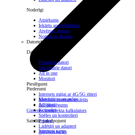
Noderīgi
Atpirkums
Iekārtu apdrošināšana
Atvērtais līgums
Nomaksas līgums
Datortehnika
Datori un Monitori
Portatīvie datori
Stacionārie datori
All in one
Monitori
Pieslēgumi
Piederumi
Internets mājai ar 4G/5G rūteri
Klaviatūras un peles
Mobilais internets iekārtās
Austiņas
IoT pieslēgums
Konsoles
Ģimenes komplekta kalkulators
Spēles un kontrolieri
Saistītie pakalpojumi
Printeri
Lādētāji un adapteri
Interneta sargs
Atmiņas kartes