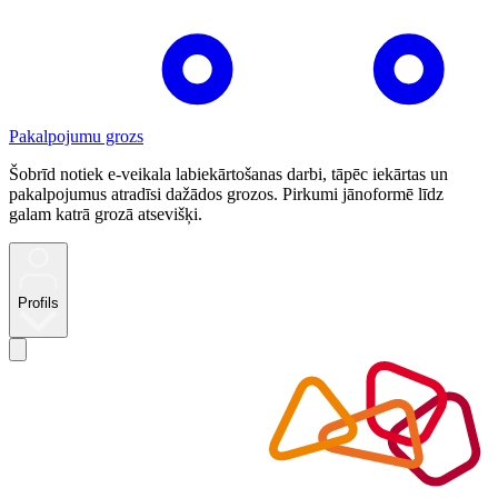
Pakalpojumu grozs
Šobrīd notiek e-veikala labiekārtošanas darbi, tāpēc iekārtas un
pakalpojumus atradīsi dažādos grozos. Pirkumi jānoformē līdz
galam katrā grozā atsevišķi.
Profils