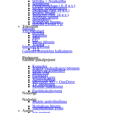
Brīvība + Neatkarība
Atpirkums
Pirmklasniekam ( 6–8 g.v.)
Iekārtu apdrošināšana
Skolēnam (līdz 18 g.v.)
Iespēju līgums
Jaunietim (līdz 24 g.v.)
Atvērtais līgums
Senioriem+
Nomaksas līgums
Brīvība Eiropā VIP
Televizori
Sarunas
Visi televizori
Brīvība
Samsung
Mini
LG
Mājas tālrunis
Xiaomi
Internets telefonā
TCL
Ģimenes komplekta kalkulators
Piederumi
Saistītie pakalpojumi
Konsoles
Xplora viedpulksteņi bērniem
Spēles un kontrolieri
Multi-SIM
Projektori
Interneta sargs
Audiosistēmas
Microsoft 365 + OneDrive
TV piederumi
Mobilie maksājumi
Papildpakalpojumi
Noderīgi
Noderīgi
Iekārtu apdrošināšana
Nomaksas līgums
Starptautiskie zvani
Audio
Īsie numuri