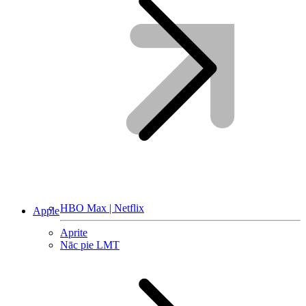
HBO Max | Netflix
Apple
Aprite
Nāc pie LMT