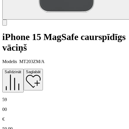
iPhone 15 MagSafe caurspīdīgs
vāciņš
Modelis
MT203ZM/A
Salīdzināt
Saglabāt
59
00
€
59.99