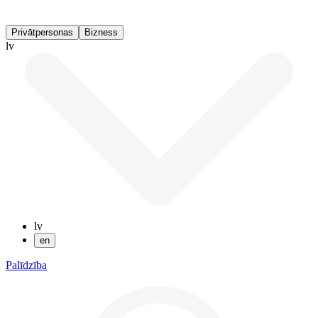
Privātpersonas
Bizness
lv
lv
en
Palīdzība