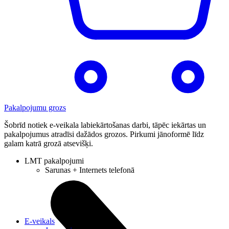
Pakalpojumu grozs
Šobrīd notiek e-veikala labiekārtošanas darbi, tāpēc iekārtas un
pakalpojumus atradīsi dažādos grozos. Pirkumi jānoformē līdz
galam katrā grozā atsevišķi.
LMT pakalpojumi
Sarunas + Internets telefonā
E-veikals